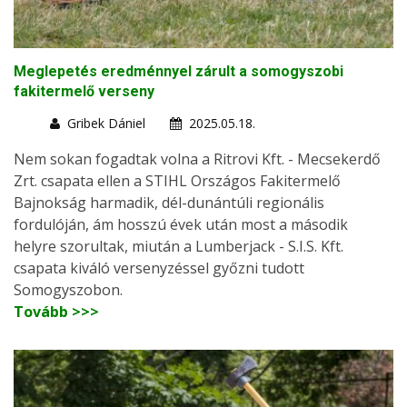
Meglepetés eredménnyel zárult a somogyszobi
fakitermelő verseny
Gribek Dániel
2025.05.18.
Nem sokan fogadtak volna a Ritrovi Kft. - Mecsekerdő
Zrt. csapata ellen a STIHL Országos Fakitermelő
Bajnokság harmadik, dél-dunántúli regionális
fordulóján, ám hosszú évek után most a második
helyre szorultak, miután a Lumberjack - S.I.S. Kft.
csapata kiváló versenyzéssel győzni tudott
Somogyszobon.
Tovább >>>