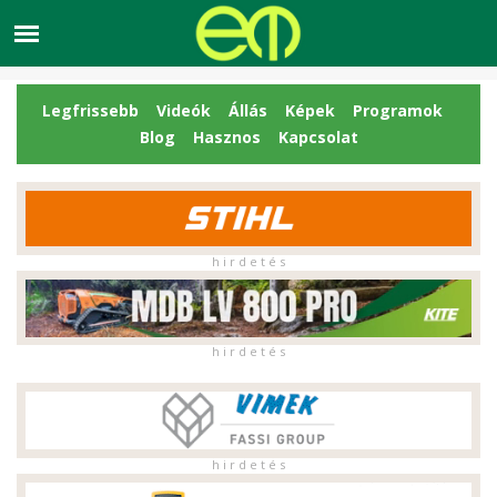
Legfrissebb
Videók
Állás
Képek
Programok
Blog
Hasznos
Kapcsolat
h i r d e t é s
h i r d e t é s
h i r d e t é s