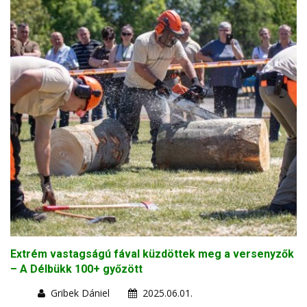
Extrém vastagságú fával küzdöttek meg a versenyzők
– A Délbükk 100+ győzött
Gribek Dániel
2025.06.01.