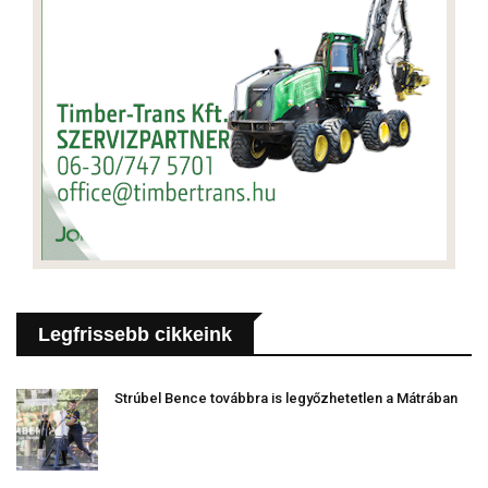
Legfrissebb cikkeink
Strúbel Bence továbbra is legyőzhetetlen a Mátrában