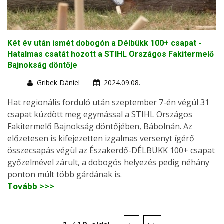
Két év után ismét dobogón a Délbükk 100+ csapat -
Hatalmas csatát hozott a STIHL Országos Fakitermelő
Bajnokság döntője
Gribek Dániel
2024.09.08.
Hat regionális forduló után szeptember 7-én végül 31
csapat küzdött meg egymással a STIHL Országos
Fakitermelő Bajnokság döntőjében, Bábolnán. Az
előzetesen is kifejezetten izgalmas versenyt ígérő
összecsapás végül az Északerdő-DÉLBÜKK 100+ csapat
győzelmével zárult, a dobogós helyezés pedig néhány
ponton múlt több gárdának is.
Tovább >>>