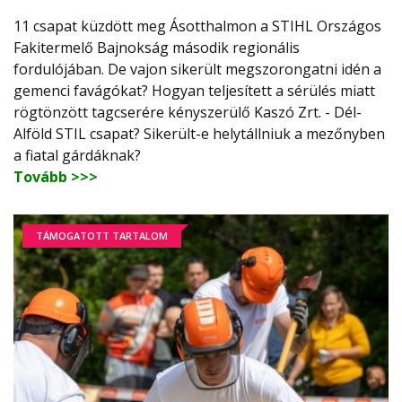
11 csapat küzdött meg Ásotthalmon a STIHL Országos
Fakitermelő Bajnokság második regionális
fordulójában. De vajon sikerült megszorongatni idén a
gemenci favágókat? Hogyan teljesített a sérülés miatt
rögtönzött tagcserére kényszerülő Kaszó Zrt. - Dél-
Alföld STIL csapat? Sikerült-e helytállniuk a mezőnyben
a fiatal gárdáknak?
Tovább >>>
TÁMOGATOTT TARTALOM