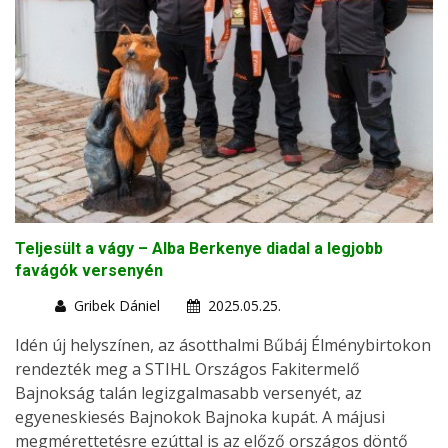
Teljesült a vágy – Alba Berkenye diadal a legjobb
favágók versenyén
Gribek Dániel
2025.05.25.
Idén új helyszínen, az ásotthalmi Bűbáj Élménybirtokon
rendezték meg a STIHL Országos Fakitermelő
Bajnokság talán legizgalmasabb versenyét, az
egyeneskiesés Bajnokok Bajnoka kupát. A májusi
megmérettetésre ezúttal is az előző országos döntő