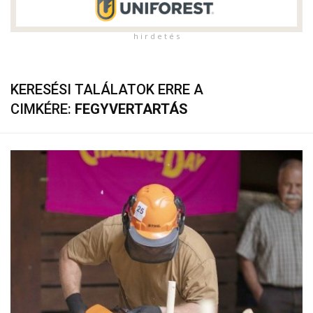
h i r d e t é s
KERESÉSI TALÁLATOK ERRE A
CIMKÉRE:
FEGYVERTARTÁS