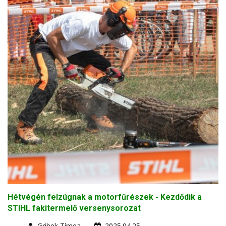
Hétvégén felzúgnak a motorfűrészek - Kezdődik a
STIHL fakitermelő versenysorozat
Gribek Tímea
2025.04.25.