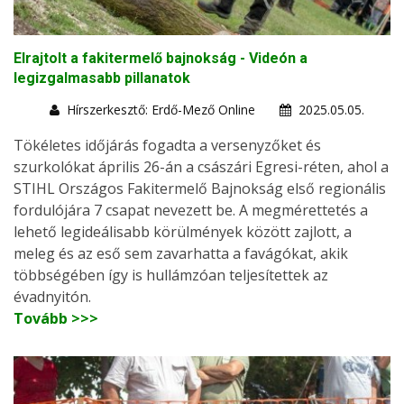
Elrajtolt a fakitermelő bajnokság - Videón a
legizgalmasabb pillanatok
Hírszerkesztő: Erdő-Mező Online
2025.05.05.
Tökéletes időjárás fogadta a versenyzőket és
szurkolókat április 26-án a császári Egresi-réten, ahol a
STIHL Országos Fakitermelő Bajnokság első regionális
fordulójára 7 csapat nevezett be. A megmérettetés a
lehető legideálisabb körülmények között zajlott, a
meleg és az eső sem zavarhatta a favágókat, akik
többségében így is hullámzóan teljesítettek az
évadnyitón.
Tovább >>>