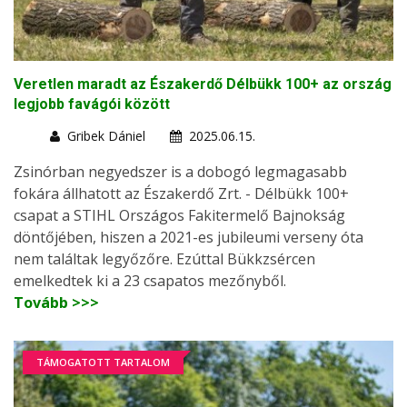
Veretlen maradt az Északerdő Délbükk 100+ az ország
legjobb favágói között
Gribek Dániel
2025.06.15.
Zsinórban negyedszer is a dobogó legmagasabb
fokára állhatott az Északerdő Zrt. - Délbükk 100+
csapat a STIHL Országos Fakitermelő Bajnokság
döntőjében, hiszen a 2021-es jubileumi verseny óta
nem találtak legyőzőre. Ezúttal Bükkzsércen
emelkedtek ki a 23 csapatos mezőnyből.
Tovább >>>
TÁMOGATOTT TARTALOM