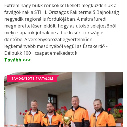
Extrém nagy bükk rönkökkel kellett megküzdeniük a
favágóknak a STIHL Országos Fakitermelő Bajnokság
negyedik regionális fordulójában. A mátrafüredi
megmérettetésen eldőlt, hogy az utolsó selejtezőből
mely csapatok jutnak be a bükkzsérci országos
döntőbe. A versenysorozat egyértelműen
legkeményebb mezőnyéből végül az Északerdő -
Délbükk 100+ csapat emelkedett ki.
Tovább >>>
TÁMOGATOTT TARTALOM