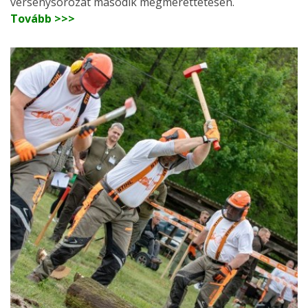
versenysorozat második megmérettetésén.
Tovább >>>