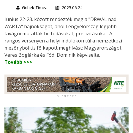
Gribek Tímea
2025.06.24.
Június 22-23. között rendezték meg a "DRWAL nad
WARTA" bajnokságot, ahol Lengyelország legjobb
favágói mutatták be tudásukat, precizitásukat. A
rangos versenyen a helyi indulókon túl a nemzetközi
mezőnyből tíz fő kapott meghívást: Magyarországot
Veres Boglárka és Fódi Dominik képviselte.
Tovább >>>
h i r d e t é s