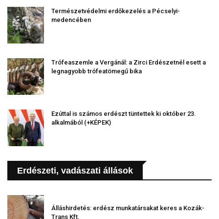
Természetvédelmi erdőkezelés a Pécselyi-
medencében
Trófeaszemle a Vergánál: a Zirci Erdészetnél esett a
legnagyobb trófeatömegű bika
Ezúttal is számos erdészt tüntettek ki október 23.
alkalmából (+KÉPEK)
Erdészeti, vadászati állások
Álláshirdetés: erdész munkatársakat keres a Kozák-
Trans Kft.