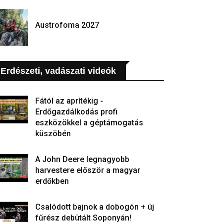
Austrofoma 2027
Erdészeti, vadászati videók
Fától az aprítékig -
Erdőgazdálkodás profi
eszközökkel a géptámogatás
küszöbén
A John Deere legnagyobb
harvestere először a magyar
erdőkben
Csalódott bajnok a dobogón + új
fűrész debütált Soponyán!