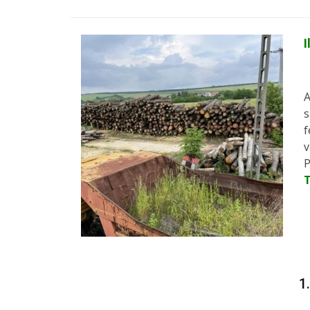
I
A
s
f
v
P
1.