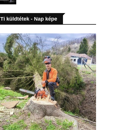
Ti küldtétek - Nap képe