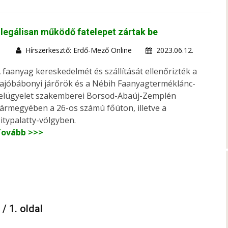
llegálisan működő fatelepet zártak be
Hírszerkesztő: Erdő-Mező Online
2023.06.12.
 faanyag kereskedelmét és szállítását ellenőrizték a
ajóbábonyi járőrök és a Nébih Faanyagterméklánc-
elügyelet szakemberei Borsod-Abaúj-Zemplén
ármegyében a 26-os számú főúton, illetve a
itypalatty-völgyben.
Tovább >>>
 / 1. oldal