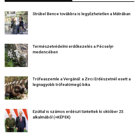
Strúbel Bence továbbra is legyőzhetetlen a Mátrában
Természetvédelmi erdőkezelés a Pécselyi-
medencében
Trófeaszemle a Vergánál: a Zirci Erdészetnél esett a
legnagyobb trófeatömegű bika
Ezúttal is számos erdészt tüntettek ki október 23.
alkalmából (+KÉPEK)