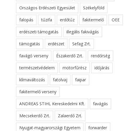
Országos Erdészeti Egyesület
Székelyföld
falopás
tűzifa
erdőtűz
fakitermelő
OEE
erdészeti támogatás
illegális fakivágás
támogatás
erdészet
Sefag Zrt.
favágó verseny
Északerdő Zrt.
rendőrség
természetvédelem
motorfűrész
időjárás
klímaváltozás
fatolvaj
faipar
fakitermelő verseny
ANDREAS STIHL Kereskedelmi Kft.
favágás
Mecsekerdő Zrt.
Zalaerdő Zrt.
Nyugat-magyarországi Egyetem
forwarder