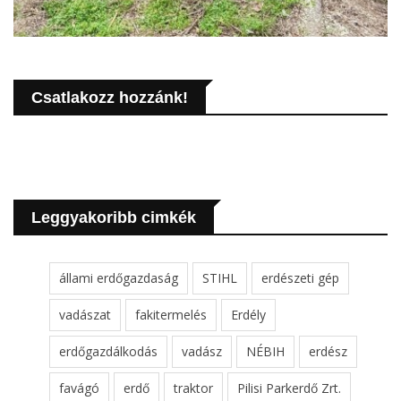
Csatlakozz hozzánk!
Leggyakoribb cimkék
állami erdőgazdaság
STIHL
erdészeti gép
vadászat
fakitermelés
Erdély
erdőgazdálkodás
vadász
NÉBIH
erdész
favágó
erdő
traktor
Pilisi Parkerdő Zrt.