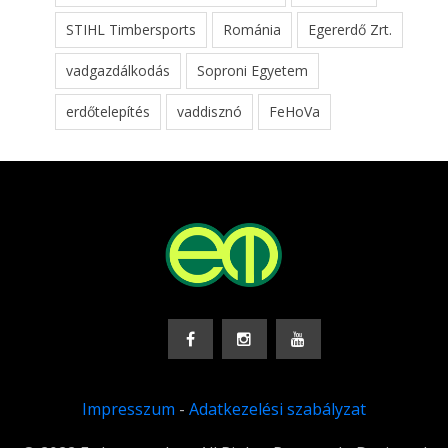
STIHL Timbersports
Románia
Egererdő Zrt.
vadgazdálkodás
Soproni Egyetem
erdőtelepítés
vaddisznó
FeHoVa
Impresszum
-
Adatkezelési szabályzat