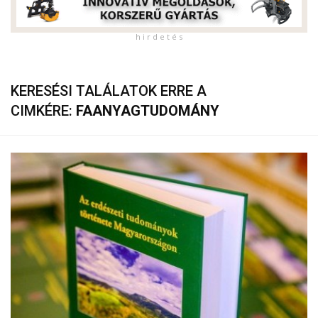
h i r d e t é s
KERESÉSI TALÁLATOK ERRE A
CIMKÉRE:
FAANYAGTUDOMÁNY