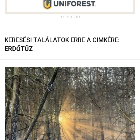
h i r d e t é s
KERESÉSI TALÁLATOK ERRE A CIMKÉRE:
ERDŐTŰZ