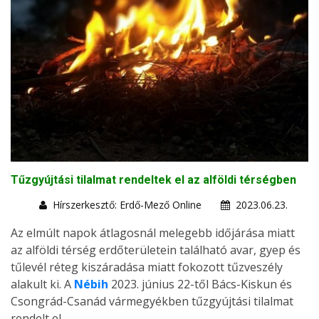
Tűzgyújtási tilalmat rendeltek el az alföldi térségben
Hírszerkesztő: Erdő-Mező Online
2023.06.23.
Az elmúlt napok átlagosnál melegebb időjárása miatt
az alföldi térség erdőterületein található avar, gyep és
tűlevél réteg kiszáradása miatt fokozott tűzveszély
alakult ki. A
Nébih
2023. június 22-től Bács-Kiskun és
Csongrád-Csanád vármegyékben tűzgyújtási tilalmat
rendelt el.