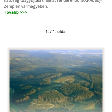
hatóság tűzgyújtási tilalmat rendel el Borsod-Abaúj-
Zemplén vármegyében.
Tovább >>>
1. / 1. oldal