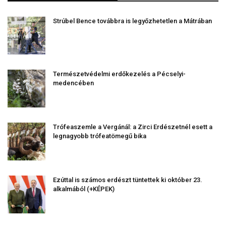
Strúbel Bence továbbra is legyőzhetetlen a Mátrában
Természetvédelmi erdőkezelés a Pécselyi-
medencében
Trófeaszemle a Vergánál: a Zirci Erdészetnél esett a
legnagyobb trófeatömegű bika
Ezúttal is számos erdészt tüntettek ki október 23.
alkalmából (+KÉPEK)