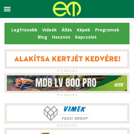
Legfrissebb
Videók
Állás
Képek
Programok
Blog
Hasznos
Kapcsolat
h i r d e t é s
h i r d e t é s
h i r d e t é s