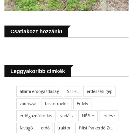
Csatlakozz hozzánk!
Leggyakoribb cimkék
állami erdőgazdaság
STIHL
erdészeti gép
vadászat
fakitermelés
Erdély
erdőgazdálkodás
vadász
NÉBIH
erdész
favágó
erdő
traktor
Pilisi Parkerdő Zrt.