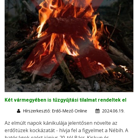
Két vármegyében is tűzgyújtási tilalmat rendeltek el
Hírszerkesztő: Erdő-Mező Online
2024.06.19.
Az elmúlt napok kánikulája jelentősen növelte az
erdőtüzek kockázatát - hívja fel a figyelmet a Nébih. A
hatóságok ezért június 20-tól Bács-Kiskun és