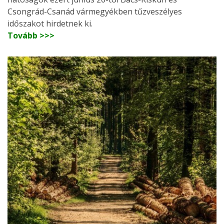
Csongrád-Csanád vármegyékben tűzveszélyes
időszakot hirdetnek ki.
Tovább >>>