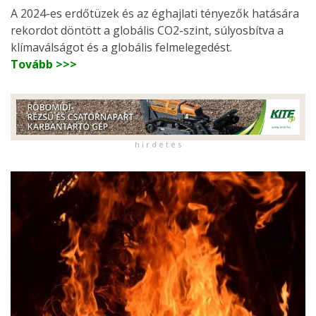
A 2024-es erdőtüzek és az éghajlati tényezők hatására
rekordot döntött a globális CO2-szint, súlyosbítva a
klímaválságot és a globális felmelegedést.
Tovább >>>
h i r d e t é s