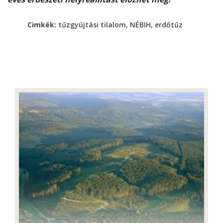
,
,
Cimkék:
tűzgyújtási tilalom
NÉBIH
erdőtűz