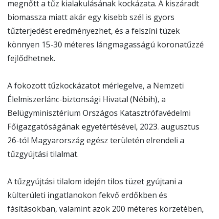
megnőtt a tűz kialakulásának kockázata. A kiszáradt
biomassza miatt akár egy kisebb szél is gyors
tűzterjedést eredményezhet, és a felszíni tüzek
könnyen 15-30 méteres lángmagasságú koronatűzzé
fejlődhetnek.
A fokozott tűzkockázatot mérlegelve, a Nemzeti
Élelmiszerlánc-biztonsági Hivatal (Nébih), a
Belügyminisztérium Országos Katasztrófavédelmi
Főigazgatóságának egyetértésével, 2023. augusztus
26-tól Magyarország egész területén elrendeli a
tűzgyújtási tilalmat.
A tűzgyújtási tilalom idején tilos tüzet gyújtani a
külterületi ingatlanokon fekvő erdőkben és
fásításokban, valamint azok 200 méteres körzetében,