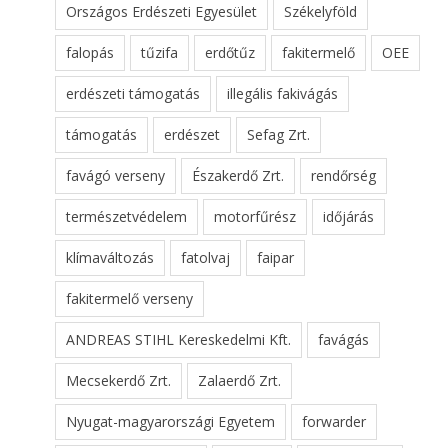
Országos Erdészeti Egyesület
Székelyföld
falopás
tűzifa
erdőtűz
fakitermelő
OEE
erdészeti támogatás
illegális fakivágás
támogatás
erdészet
Sefag Zrt.
favágó verseny
Északerdő Zrt.
rendőrség
természetvédelem
motorfűrész
időjárás
klímaváltozás
fatolvaj
faipar
fakitermelő verseny
ANDREAS STIHL Kereskedelmi Kft.
favágás
Mecsekerdő Zrt.
Zalaerdő Zrt.
Nyugat-magyarországi Egyetem
forwarder