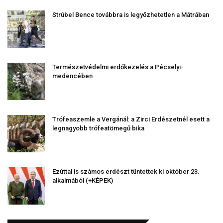
Strúbel Bence továbbra is legyőzhetetlen a Mátrában
Természetvédelmi erdőkezelés a Pécselyi-
medencében
Trófeaszemle a Vergánál: a Zirci Erdészetnél esett a
legnagyobb trófeatömegű bika
Ezúttal is számos erdészt tüntettek ki október 23.
alkalmából (+KÉPEK)