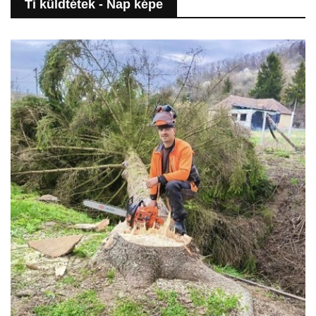
Ti küldtétek - Nap képe