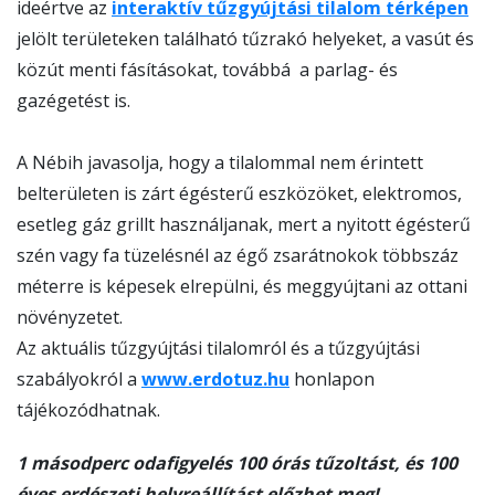
ideértve az
interaktív tűzgyújtási tilalom térképen
jelölt területeken található tűzrakó helyeket, a vasút és
közút menti fásításokat, továbbá a parlag- és
gazégetést is.
A Nébih javasolja, hogy a tilalommal nem érintett
belterületen is zárt égésterű eszközöket, elektromos,
esetleg gáz grillt használjanak, mert a nyitott égésterű
szén vagy fa tüzelésnél az égő zsarátnokok többszáz
méterre is képesek elrepülni, és meggyújtani az ottani
növényzetet.
Az aktuális tűzgyújtási tilalomról és a tűzgyújtási
szabályokról a
www.erdotuz.hu
honlapon
tájékozódhatnak.
1 másodperc odafigyelés 100 órás tűzoltást, és 100
éves erdészeti helyreállítást előzhet meg!