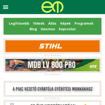
Legfrissebb
Videók
Állás
Képek
Programok
Blog
Hasznos
Kapcsolat
h i r d e t é s
h i r d e t é s
h i r d e t é s