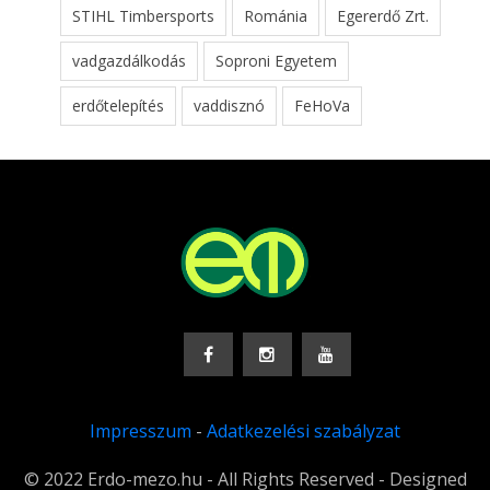
STIHL Timbersports
Románia
Egererdő Zrt.
vadgazdálkodás
Soproni Egyetem
erdőtelepítés
vaddisznó
FeHoVa
Impresszum
-
Adatkezelési szabályzat
© 2022 Erdo-mezo.hu - All Rights Reserved - Designed