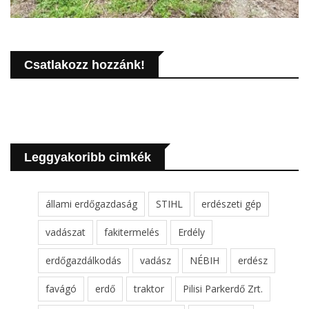
Csatlakozz hozzánk!
Leggyakoribb cimkék
állami erdőgazdaság
STIHL
erdészeti gép
vadászat
fakitermelés
Erdély
erdőgazdálkodás
vadász
NÉBIH
erdész
favágó
erdő
traktor
Pilisi Parkerdő Zrt.