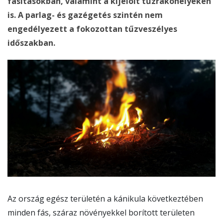
fásításokban, valamint a kijelölt tűzrakóhelyeken
is. A parlag- és gazégetés szintén nem
engedélyezett a fokozottan tűzveszélyes
időszakban.
Az ország egész területén a kánikula következtében
minden fás, száraz növényekkel borított területen