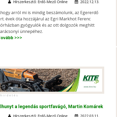
Hírszerkesztő: Erdő-Mező Online
2022.12.13.
hogy arról mi is mindig beszámolunk, az Egererdő
rt. évek óta hozzájárul az Egri Markhot Ferenc
órházban gyógyulók és az ott dolgozók meghitt
arácsonyi ünnepéhez.
Tovább >>>
h i r d e t é s
lhunyt a legendás sportfavágó, Martin Komárek
Hírszerkesztő: Erdő-Mező Online
2022.03.11.