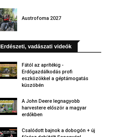
Austrofoma 2027
Erdészeti, vadászati videók
Fától az aprítékig -
Erdőgazdálkodás profi
eszközökkel a géptámogatás
küszöbén
A John Deere legnagyobb
harvestere először a magyar
erdőkben
Csalódott bajnok a dobogón + új