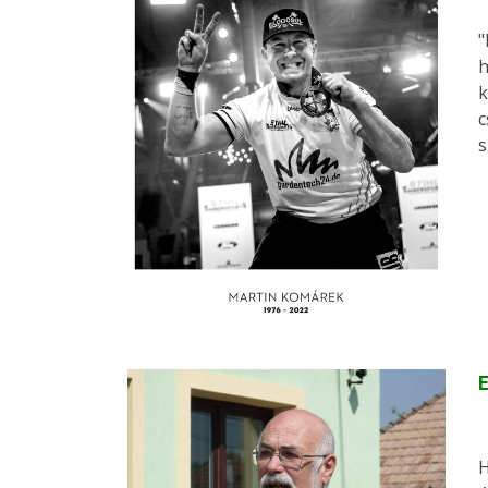
"
h
k
c
s
E
H