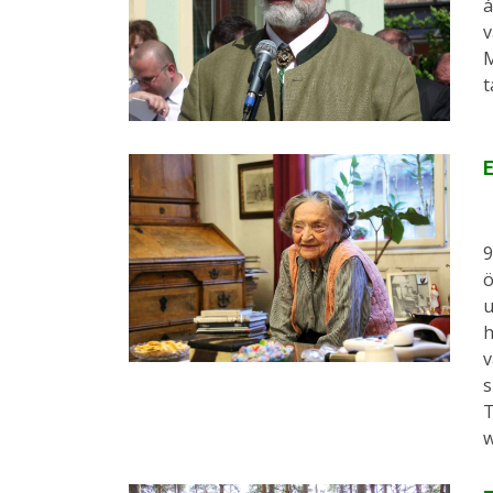
á
v
M
t
9
ö
u
h
v
s
T
w