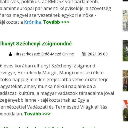
llatorvos, politikus, az RMDSZ volt parlamenti,
alamint európai parlamenti képviselője, a szövetség
aros megyei szervezetének egykori elnöke -
ájékoztat a
Krónika
.
Tovább >>>
Elhunyt Széchenyi Zsigmondné
Hírszerkesztő: Erdő-Mező Online
2021.09.09.
6 éves korában elhunyt Széchenyi Zsigmond
zvegye, Hertelendy Margit, Mangi néni, aki élete
tolsó napjáig minden erejét latba vetve őrizte férje
agyatékát, amely munka nélkül napjainkba a
adászati kultúra, a magyar vadászok társadalma jóval
zegényebb lenne - tájékoztatnak az Egy a
ermészettel Vadászati és Természeti Világkiállítás
eboldalán.
Tovább >>>