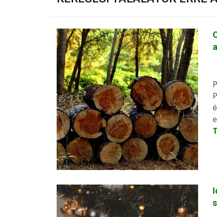
C
P
P
é
e
I
s