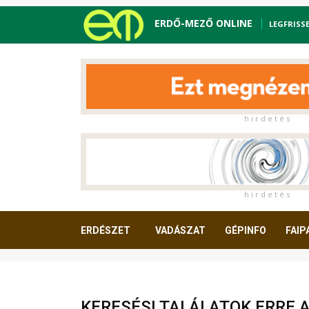
ERDŐ-MEZŐ ONLINE
LEGFRISS
h i r d e t é s
h i r d e t é s
ERDÉSZET
VADÁSZAT
GÉPINFO
FAIP
OLVASNIVALÓ
KERESÉSI TALÁLATOK ERRE 