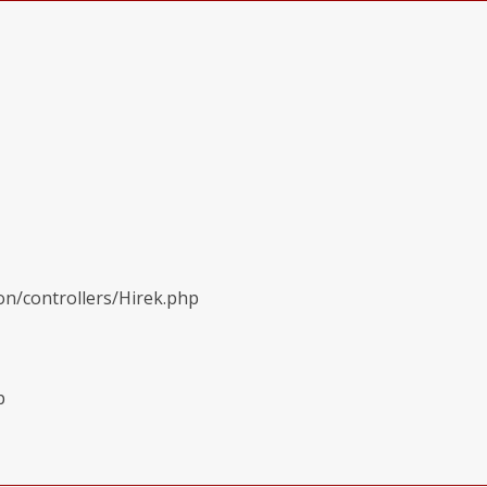
on/controllers/Hirek.php
p