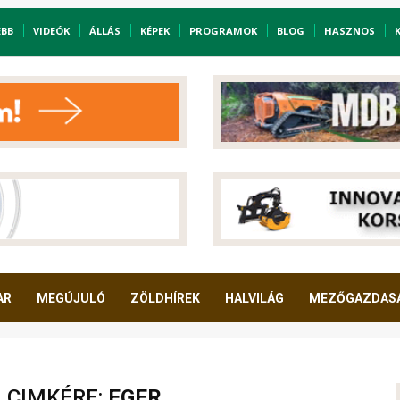
EBB
VIDEÓK
ÁLLÁS
KÉPEK
PROGRAMOK
BLOG
HASZNOS
AR
MEGÚJULÓ
ZÖLDHÍREK
HALVILÁG
MEZŐGAZDAS
A CIMKÉRE:
EGER