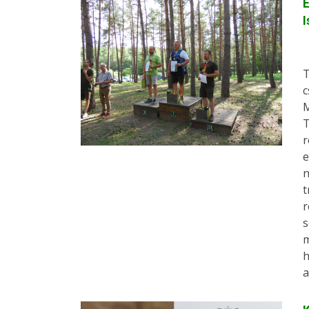
I
T
c
M
T
r
e
n
t
r
s
m
h
a