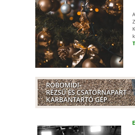
A
Z
K
k
E