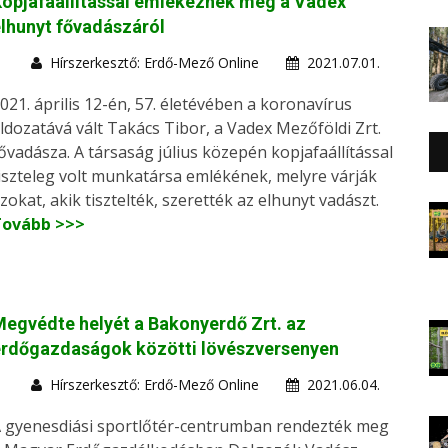
opjafaállítással emlékeznek meg a Vadex
lhunyt fővadászáról
Hírszerkesztő: Erdő-Mező Online
2021.07.01.
021. április 12-én, 57. életévében a koronavírus
ldozatává vált Takács Tibor, a Vadex Mezőföldi Zrt.
ővadásza. A társaság július közepén kopjafaállítással
iszteleg volt munkatársa emlékének, melyre várják
zokat, akik tisztelték, szerették az elhunyt vadászt.
Tovább >>>
egvédte helyét a Bakonyerdő Zrt. az
erdőgazdaságok közötti lövészversenyen
Hírszerkesztő: Erdő-Mező Online
2021.06.04.
 gyenesdiási sportlőtér-centrumban rendezték meg