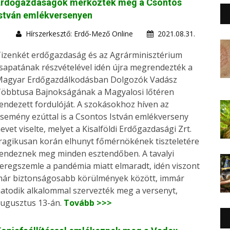
Erdőgazdaságok mérkőztek meg a Csontos
stván emlékversenyen
Hírszerkesztő: Erdő-Mező Online
2021.08.31.
izenkét erdőgazdaság és az Agrárminisztérium
sapatának részvételével idén újra megrendezték a
agyar Erdőgazdálkodásban Dolgozók Vadász
öbbtusa Bajnokságának a Magyalosi lőtéren
endezett fordulóját. A szokásokhoz híven az
semény ezúttal is a Csontos István emlékverseny
evet viselte, melyet a Kisalföldi Erdőgazdasági Zrt.
ragikusan korán elhunyt főmérnökének tiszteletére
endeznek meg minden esztendőben. A tavalyi
eregszemle a pandémia miatt elmaradt, idén viszont
ár biztonságosabb körülmények között, immár
atodik alkalommal szervezték meg a versenyt,
ugusztus 13-án.
Tovább >>>