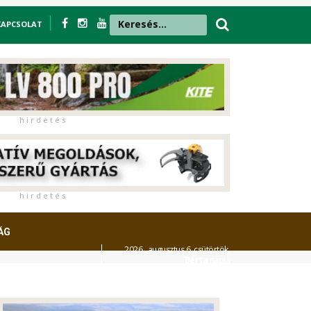
KAPCSOLAT
h i r d e t é s
h i r d e t é s
ÁG
2026. augusztus 6. csütörtök,
Berta
napja