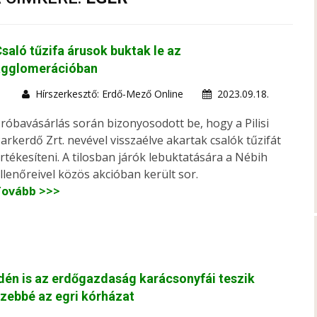
saló tűzifa árusok buktak le az
agglomerációban
Hírszerkesztő: Erdő-Mező Online
2023.09.18.
róbavásárlás során bizonyosodott be, hogy a Pilisi
arkerdő Zrt. nevével visszaélve akartak csalók tűzifát
rtékesíteni. A tilosban járók lebuktatására a Nébih
llenőreivel közös akcióban került sor.
Tovább >>>
dén is az erdőgazdaság karácsonyfái teszik
zebbé az egri kórházat