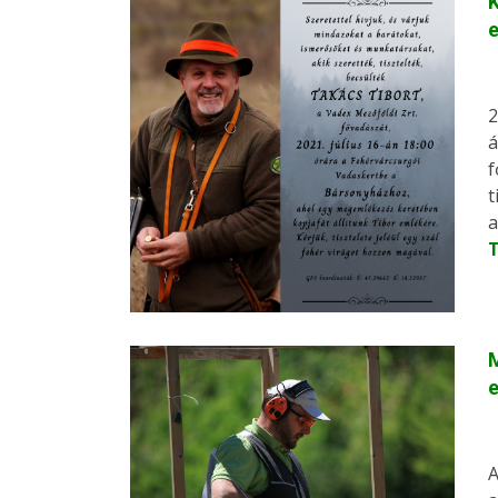
K
e
2
á
f
t
a
M
A