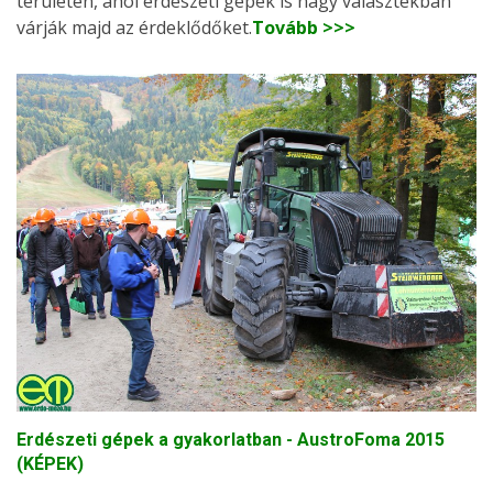
területén, ahol erdészeti gépek is nagy választékban
várják majd az érdeklődőket.
Tovább >>>
Erdészeti gépek a gyakorlatban - AustroFoma 2015
(KÉPEK)