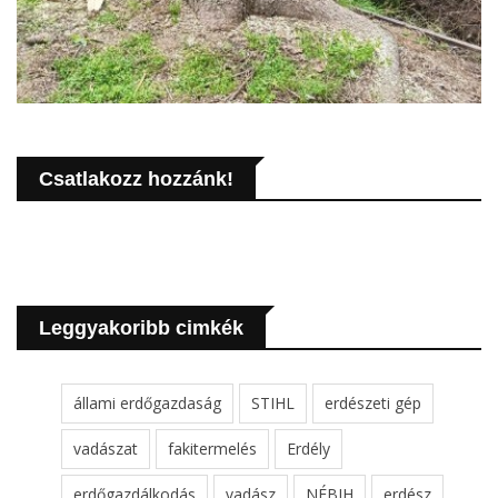
Csatlakozz hozzánk!
Leggyakoribb cimkék
állami erdőgazdaság
STIHL
erdészeti gép
vadászat
fakitermelés
Erdély
erdőgazdálkodás
vadász
NÉBIH
erdész