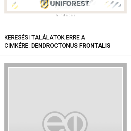
h i r d e t é s
KERESÉSI TALÁLATOK ERRE A
CIMKÉRE:
DENDROCTONUS FRONTALIS