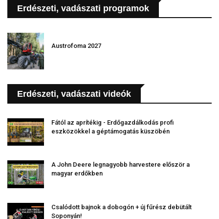
Erdészeti, vadászati programok
Austrofoma 2027
Erdészeti, vadászati videók
Fától az aprítékig - Erdőgazdálkodás profi
eszközökkel a géptámogatás küszöbén
A John Deere legnagyobb harvestere először a
magyar erdőkben
Csalódott bajnok a dobogón + új fűrész debütált
Soponyán!