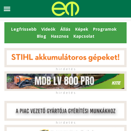
Legfrissebb
Videók
Állás
Képek
Programok
Blog
Hasznos
Kapcsolat
h i r d e t é s
h i r d e t é s
h i r d e t é s