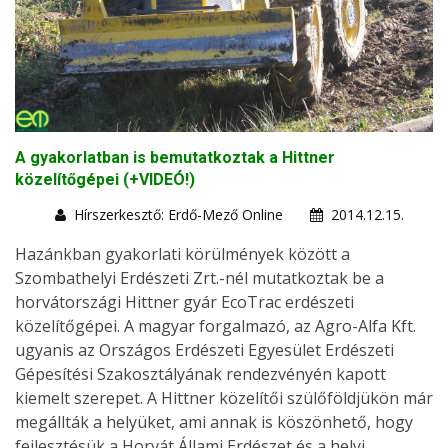
A gyakorlatban is bemutatkoztak a Hittner
közelítőgépei (+VIDEÓ!)
Hírszerkesztő: Erdő-Mező Online
2014.12.15.
Hazánkban gyakorlati körülmények között a
Szombathelyi Erdészeti Zrt.-nél mutatkoztak be a
horvátországi Hittner gyár EcoTrac erdészeti
közelítőgépei. A magyar forgalmazó, az Agro-Alfa Kft.
ugyanis az Országos Erdészeti Egyesület Erdészeti
Gépesítési Szakosztályának rendezvényén kapott
kiemelt szerepet. A Hittner közelítői szülőföldjükön már
megállták a helyüket, ami annak is köszönhető, hogy
fejlesztésük a Horvát Állami Erdészet és a helyi