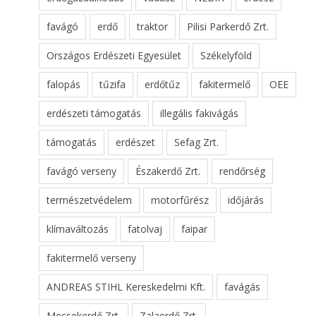
favágó
erdő
traktor
Pilisi Parkerdő Zrt.
Országos Erdészeti Egyesület
Székelyföld
falopás
tűzifa
erdőtűz
fakitermelő
OEE
erdészeti támogatás
illegális fakivágás
támogatás
erdészet
Sefag Zrt.
favágó verseny
Északerdő Zrt.
rendőrség
természetvédelem
motorfűrész
időjárás
klímaváltozás
fatolvaj
faipar
fakitermelő verseny
ANDREAS STIHL Kereskedelmi Kft.
favágás
Mecsekerdő Zrt.
Zalaerdő Zrt.