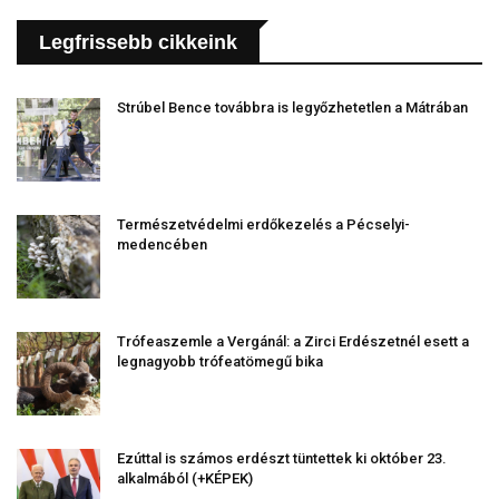
Legfrissebb cikkeink
Strúbel Bence továbbra is legyőzhetetlen a Mátrában
Természetvédelmi erdőkezelés a Pécselyi-
medencében
Trófeaszemle a Vergánál: a Zirci Erdészetnél esett a
legnagyobb trófeatömegű bika
Ezúttal is számos erdészt tüntettek ki október 23.
alkalmából (+KÉPEK)