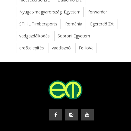
Nyugat-magyarországi Egyetem
forwarder
STIHL Timbersports
Románia
Egererdő Zrt.
vadgazdálkodás
Soproni Egyetem
erdőtelepítés
vaddisznó
FeHoVa