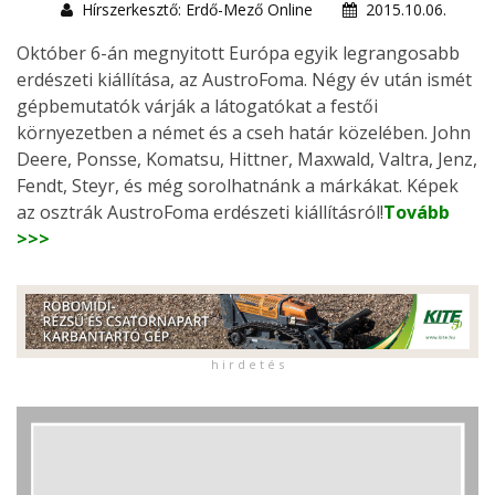
Hírszerkesztő: Erdő-Mező Online
2015.10.06.
Október 6-án megnyitott Európa egyik legrangosabb
erdészeti kiállítása, az AustroFoma. Négy év után ismét
gépbemutatók várják a látogatókat a festői
környezetben a német és a cseh határ közelében. John
Deere, Ponsse, Komatsu, Hittner, Maxwald, Valtra, Jenz,
Fendt, Steyr, és még sorolhatnánk a márkákat. Képek
az osztrák AustroFoma erdészeti kiállításról!
Tovább
>>>
h i r d e t é s