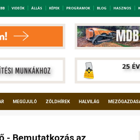
EBB
VIDEÓK
ÁLLÁS
KÉPEK
PROGRAMOK
BLOG
HASZNOS
AR
MEGÚJULÓ
ZÖLDHÍREK
HALVILÁG
MEZŐGAZDAS
tő - Bemutatkozás az