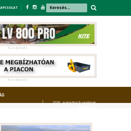
KAPCSOLAT
h i r d e t é s
h i r d e t é s
ÁG
2026. augusztus 9. vasárnap,
Emőd
napja