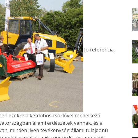
Jó referencia,
ben ezekre a kétdobos csörlővel rendelkező
rvátországban állami erdészetek vannak, és a
 van, minden ilyen tevékenység állami tulajdonú
a cégek használják a Hittner erdészeti gépeket.