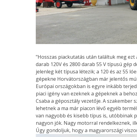
"Hosszas piackutatás után találtuk meg ez
darab 120V és 2800 darab 55 V típusú gép do
jelenleg két típusa létezik; a 120 és az 55 l
gépekne Horvátországban már jelentős múlt
Európai országokban is egyre inkább terje
piaci igény van ezeknek a gépeknek a behoz
Csaba a géposztály vezetője. A szakember sz
lehetnek a ma már piacon lévő egyéb terméke
van nagyobb és kisebb típus is, utóbbinak p
nagyon jók. Nagy motorral rendelkeznek, ill
Úgy gondoljuk, hogy a magyarországi viszo