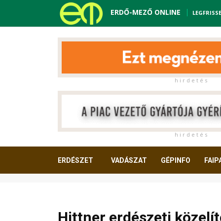
ERDŐ-MEZŐ ONLINE
LEGFRISS
h i r d e t é s
h i r d e t é s
ERDÉSZET
VADÁSZAT
GÉPINFO
FAIP
OLVASNIVALÓ
Hittner erdészeti közelí