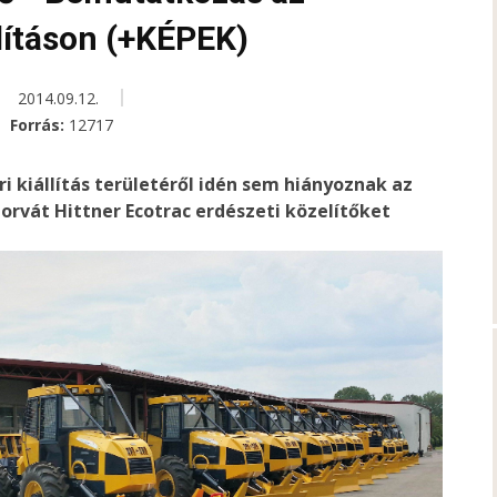
lításon (+KÉPEK)
2014.09.12.
Forrás:
12717
i kiállítás területéről idén sem hiányoznak az
horvát Hittner Ecotrac erdészeti közelítőket