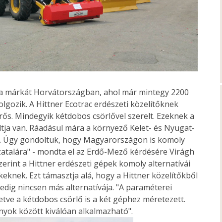
t a márkát Horvátországban, ahol már mintegy 2200
lgozik. A Hittner Ecotrac erdészeti közelítőknek
óerős. Mindegyik kétdobos csörlővel szerelt. Ezeknek a
ja van. Ráadásul mára a környező Kelet- és Nyugat-
d. Úgy gondoltuk, hogy Magyarországon is komoly
atalára" - mondta el az Erdő-Mező kérdésére Virágh
erint a Hittner erdészeti gépek komoly alternatívái
knek. Ezt támasztja alá, hogy a Hittner közelítőkből
edig nincsen más alternatívája. "A paraméterei
etve a kétdobos csörlő is a két géphez méretezett.
nyok között kiválóan alkalmazható".