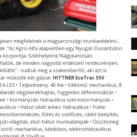
eljesen megfelelnek a magyarországi munkavédelmi-,
ak. "Az Agro-Alfa alapvetően egy Nyugat-Dunántúlon
 központja. Székhelyeink Nagykanizsán,
lhatók, de minden nagyobb erdészeti rendezvényen,
klődők" - tudtuk meg a szakembertől, aki azt is
már működik két gépük.
HITTNER EcoTrac 55V
14-L03 • Teljesítmény: 40 Kw • Váltómű: mechanikus, 8
állandó négykerékhajtás, független differenciálzár •
ékek • Kormányzás: hidraulikus szervokormányzás •
raulikus • Hátsó védő lemez: hidraulikus • Fülke:
mosóberendezés, fűtés és szellőzés, rádió beépítés,
gúti világítás, első-hátsó munkalámpák • Össztömeg:
Csörlő: mechanikus, kétdobos, elektrohidraulikus
drótkötél: Ø 10x40 m