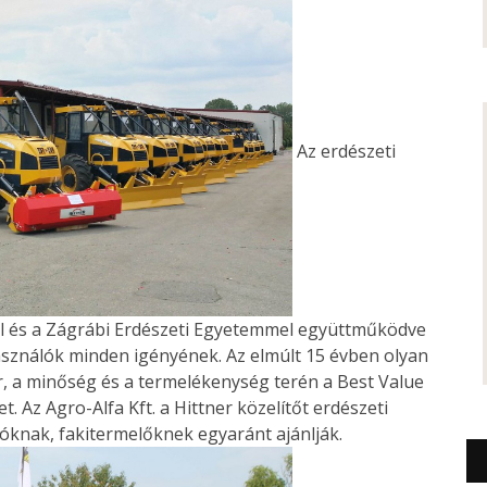
Az erdészeti
el és a Zágrábi Erdészeti Egyetemmel együttműködve
használók minden igényének. Az elmúlt 15 évben olyan
ár, a minőség és a termelékenység terén a Best Value
 Az Agro-Alfa Kft. a Hittner közelítőt erdészeti
óknak, fakitermelőknek egyaránt ajánlják.