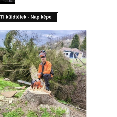
Ti küldtétek - Nap képe