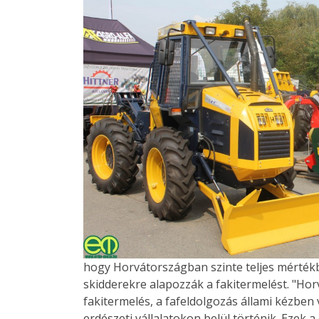
hogy Horvátországban szinte teljes mérték
skidderekre alapozzák a fakitermelést. "Ho
fakitermelés, a fafeldolgozás állami kézben
erdészeti vállalatokon belül történik. Ezek 