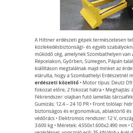
A Hittner erdészeti gépek természetesen t
közlekedésbiztonsági- és egyéb szabályokn
működő cég, amelynek Szombathelyen van a
Répcelakon, Győrben, Sümegen, Pápán talá
kiállításon megtalálnak majd minket az érde
elárulta, hogy a Szombathelyi Erdészetnél 
erdészeti közelítő
• Motor típus: Deutz D9
fokozat előre, 2 fokozat hátra • Meghajtás: 
Fékrendszer: olajban futó lamellás tárcsaf
Gumizás: 12.4 – 24 10 PR • Front tolólap: hid
biztonságos és ergonomikus, ablaktörlő és 
védőrács • Elektromos rendszer: 12 V, orszá
3.600 kg • Méretek: 4.550x1.600x2.490 mm • 
vezérléssel, vonszoló erő: 35 kN/dob • Acél 