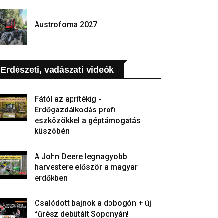
Austrofoma 2027
Erdészeti, vadászati videók
Fától az aprítékig -
Erdőgazdálkodás profi
eszközökkel a géptámogatás
küszöbén
A John Deere legnagyobb
harvestere először a magyar
erdőkben
Csalódott bajnok a dobogón + új
fűrész debütált Soponyán!