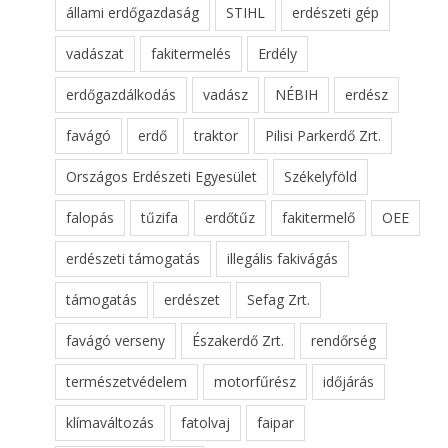
állami erdőgazdaság
STIHL
erdészeti gép
vadászat
fakitermelés
Erdély
erdőgazdálkodás
vadász
NÉBIH
erdész
favágó
erdő
traktor
Pilisi Parkerdő Zrt.
Országos Erdészeti Egyesület
Székelyföld
falopás
tűzifa
erdőtűz
fakitermelő
OEE
erdészeti támogatás
illegális fakivágás
támogatás
erdészet
Sefag Zrt.
favágó verseny
Északerdő Zrt.
rendőrség
természetvédelem
motorfűrész
időjárás
klímaváltozás
fatolvaj
faipar