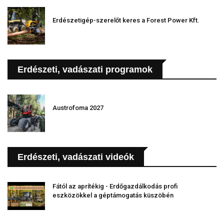
Erdészetigép-szerelőt keres a Forest Power Kft.
Erdészeti, vadászati programok
Austrofoma 2027
Erdészeti, vadászati videók
Fától az aprítékig - Erdőgazdálkodás profi
eszközökkel a géptámogatás küszöbén