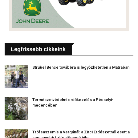
Legfrissebb cikkeink
Strúbel Bence továbbra is legyőzhetetlen a Mátrában
Természetvédelmi erdőkezelés a Pécselyi-
medencében
Trófeaszemle a Vergánál: a Zirci Erdészetnél esett a
legnagyobb trófeatömegű bika