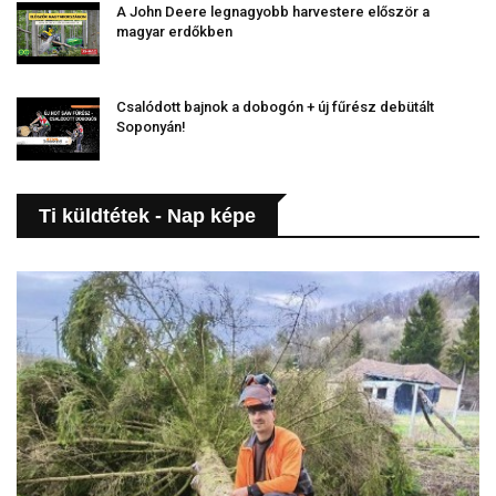
A John Deere legnagyobb harvestere először a
magyar erdőkben
Csalódott bajnok a dobogón + új fűrész debütált
Soponyán!
Ti küldtétek - Nap képe