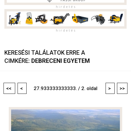
h i r d e t é s
h i r d e t é s
KERESÉSI TALÁLATOK ERRE A
CIMKÉRE:
DEBRECENI EGYETEM
<<
<
27.933333333333. / 2. oldal
>
>>