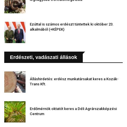
Ezúttal is számos erdészt tüntettek ki október 23.
alkalmából (+KÉPEK)
Erdészeti, vadászati állások
Álláshirdetés: erdész munkatársakat keres a Kozák-
Trans Kft.
Erdőmérnök oktatót keres a Déli Agrárszakképzési
Centrum