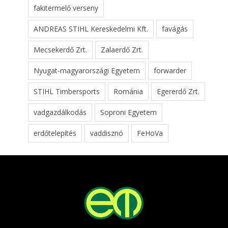
fakitermelő verseny
ANDREAS STIHL Kereskedelmi Kft.
favágás
Mecsekerdő Zrt.
Zalaerdő Zrt.
Nyugat-magyarországi Egyetem
forwarder
STIHL Timbersports
Románia
Egererdő Zrt.
vadgazdálkodás
Soproni Egyetem
erdőtelepítés
vaddisznó
FeHoVa