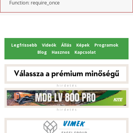
Function: require_once
Legfrissebb
Videók
Állás
Képek
Programok
Blog
Hasznos
Kapcsolat
h i r d e t é s
h i r d e t é s