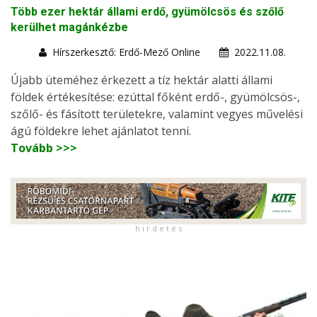
Több ezer hektár állami erdő, gyümölcsös és szőlő
kerülhet magánkézbe
Hírszerkesztő: Erdő-Mező Online
2022.11.08.
Újabb üteméhez érkezett a tíz hektár alatti állami
földek értékesítése: ezúttal főként erdő-, gyümölcsös-,
szőlő- és fásított területekre, valamint vegyes művelési
ágú földekre lehet ajánlatot tenni.
Tovább >>>
h i r d e t é s