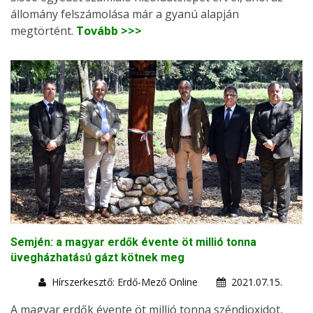
állomány felszámolása már a gyanú alapján
megtörtént.
Tovább >>>
Semjén: a magyar erdők évente öt millió tonna
üvegházhatású gázt kötnek meg
Hírszerkesztő: Erdő-Mező Online
2021.07.15.
A magyar erdők évente öt millió tonna széndioxidot,