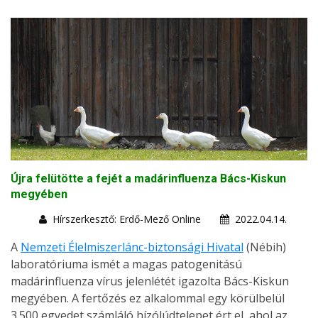
Újra felütötte a fejét a madárinfluenza Bács-Kiskun
megyében
Hírszerkesztő: Erdő-Mező Online
2022.04.14.
A
Nemzeti Élelmiszerlánc-biztonsági Hivatal
(Nébih)
laboratóriuma ismét a magas patogenitású
madárinfluenza vírus jelenlétét igazolta Bács-Kiskun
megyében. A fertőzés ez alkalommal egy körülbelül
3.500 egyedet számláló hízólúdtelepet ért el, ahol az