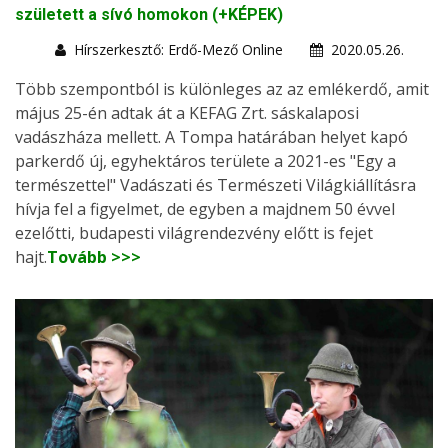
született a sívó homokon (+KÉPEK)
Hírszerkesztő: Erdő-Mező Online
2020.05.26.
Több szempontból is különleges az az emlékerdő, amit
május 25-én adtak át a KEFAG Zrt. sáskalaposi
vadászháza mellett. A Tompa határában helyet kapó
parkerdő új, egyhektáros területe a 2021-es "Egy a
természettel" Vadászati és Természeti Világkiállításra
hívja fel a figyelmet, de egyben a majdnem 50 évvel
ezelőtti, budapesti világrendezvény előtt is fejet
hajt.
Tovább >>>