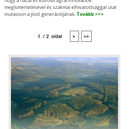
hogy a hazai és külföldi agrárinnovációk
megismertetésével és szakmai elhivatottsággal utat
mutasson a jövő generációjának.
Tovább >>>
1. / 2. oldal
>
>>