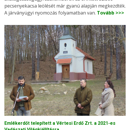
pecsenyekacsa leölését már gyanú alapján megkezdték.
A járványügyi nyomozás folyamatban van.
Tovább >>>
Emlékerdőt telepített a Vértesi Erdő Zrt. a 2021-es
Vadászati Világkiállításra