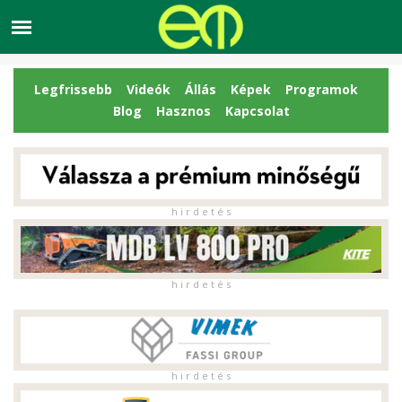
Legfrissebb
Videók
Állás
Képek
Programok
Blog
Hasznos
Kapcsolat
h i r d e t é s
h i r d e t é s
h i r d e t é s