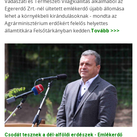
Vadászati és Természeti Világkiállítás alkalmából az
Egererdő Zrt.-nél ültetett emlékerdő újabb állomása
lehet a környékbeli kirándulásoknak - mondta az
Agrárminisztérium erdőkért felelős helyettes
államtitkára Felsőtárkányban kedden.
Tovább >>>
Csodát tesznek a dél-alföldi erdészek - Emlékerdő