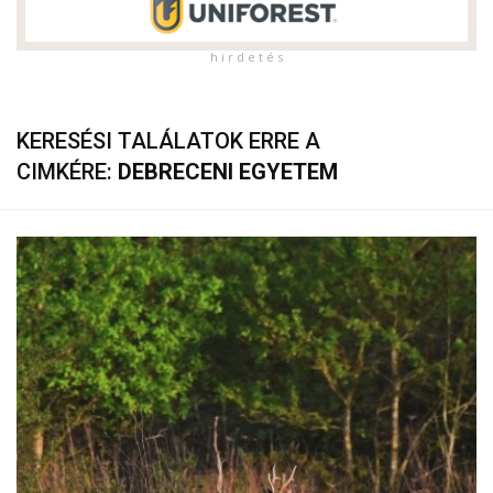
h i r d e t é s
KERESÉSI TALÁLATOK ERRE A
CIMKÉRE:
DEBRECENI EGYETEM