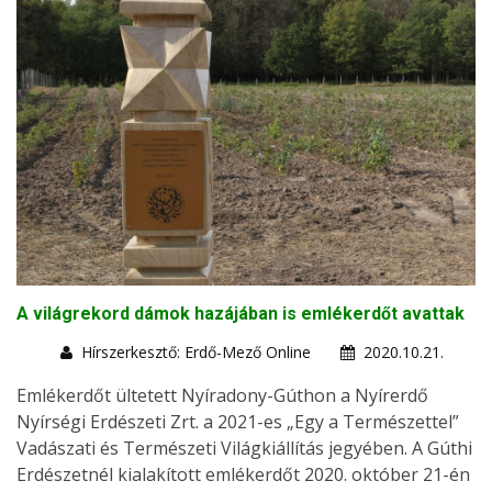
A világrekord dámok hazájában is emlékerdőt avattak
Hírszerkesztő: Erdő-Mező Online
2020.10.21.
Emlékerdőt ültetett Nyíradony-Gúthon a Nyírerdő
Nyírségi Erdészeti Zrt. a 2021-es „Egy a Természettel”
Vadászati és Természeti Világkiállítás jegyében. A Gúthi
Erdészetnél kialakított emlékerdőt 2020. október 21-én