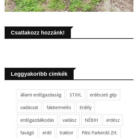
Csatlakozz hozzánk!
Leggyakoribb cimkék
állami erdőgazdaság
STIHL
erdészeti gép
vadászat
fakitermelés
Erdély
erdőgazdálkodás
vadász
NÉBIH
erdész
favágó
erdő
traktor
Pilisi Parkerdő Zrt.