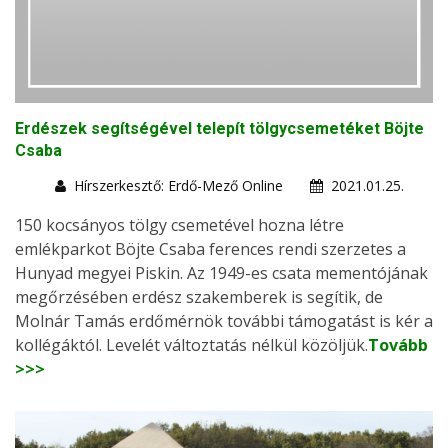
Erdészek segítségével telepít tölgycsemetéket Böjte
Csaba
Hírszerkesztő: Erdő-Mező Online
2021.01.25.
150 kocsányos tölgy csemetével hozna létre
emlékparkot Böjte Csaba ferences rendi szerzetes a
Hunyad megyei Piskin. Az 1949-es csata mementójának
megőrzésében erdész szakemberek is segítik, de
Molnár Tamás erdőmérnök további támogatást is kér a
kollégáktól. Levelét változtatás nélkül közöljük.
Tovább
>>>