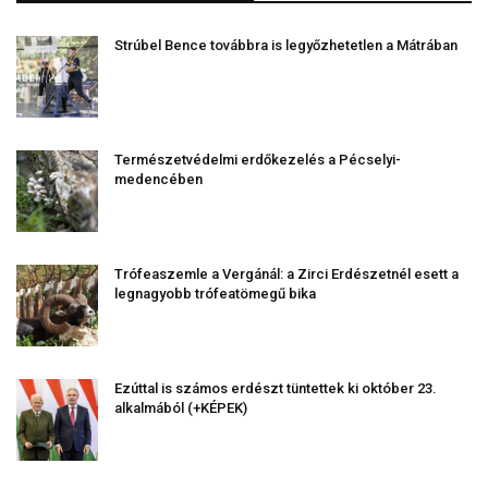
Strúbel Bence továbbra is legyőzhetetlen a Mátrában
Természetvédelmi erdőkezelés a Pécselyi-
medencében
Trófeaszemle a Vergánál: a Zirci Erdészetnél esett a
legnagyobb trófeatömegű bika
Ezúttal is számos erdészt tüntettek ki október 23.
alkalmából (+KÉPEK)