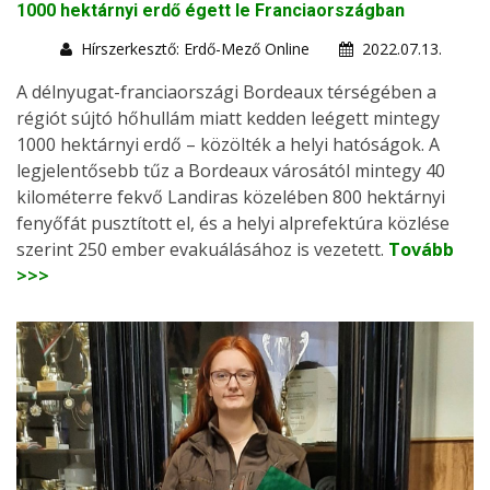
1000 hektárnyi erdő égett le Franciaországban
Hírszerkesztő: Erdő-Mező Online
2022.07.13.
A délnyugat-franciaországi Bordeaux térségében a
régiót sújtó hőhullám miatt kedden leégett mintegy
1000 hektárnyi erdő – közölték a helyi hatóságok. A
legjelentősebb tűz a Bordeaux városától mintegy 40
kilométerre fekvő Landiras közelében 800 hektárnyi
fenyőfát pusztított el, és a helyi alprefektúra közlése
szerint 250 ember evakuálásához is vezetett.
Tovább
>>>