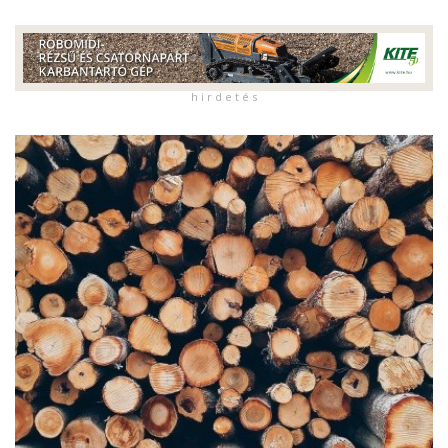
h i r d e t é s