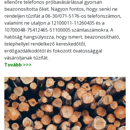
ellenőre telefonos próbavásárlással gyorsan
beazonosította őket. Nagyon fontos, hogy: senki ne
rendeljen tűzifát a 06-30/071-5176-os telefonszámon,
valamint ne utaljon a 12100011-11260435 és a
10700048-75412465-51100005 számlaszámokra. A
hatóság hangsúlyozza, hogy ismert, beazonosítható,
telephellyel rendelkező kereskedőtől,
erdőgazdálkodótól és fokozott óvatossággal
vásároljanak tűzifát.
Tovább >>>