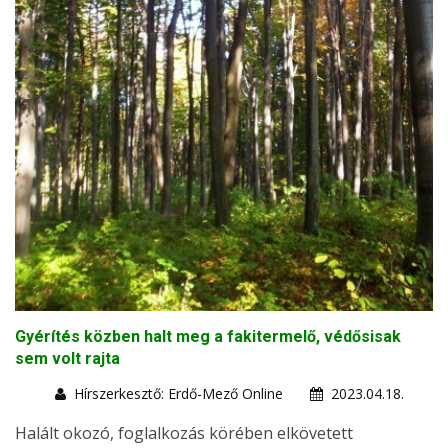
Gyérítés közben halt meg a fakitermelő, védősisak
sem volt rajta
Hírszerkesztő: Erdő-Mező Online
2023.04.18.
Halált okozó, foglalkozás körében elkövetett