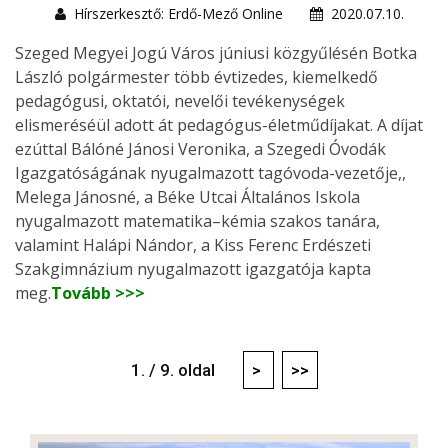
Hírszerkesztő: Erdő-Mező Online
2020.07.10.
Szeged Megyei Jogú Város júniusi közgyűlésén Botka
László polgármester több évtizedes, kiemelkedő
pedagógusi, oktatói, nevelői tevékenységek
elismeréséül adott át pedagógus-életműdíjakat. A díjat
ezúttal Bálóné Jánosi Veronika, a Szegedi Óvodák
Igazgatóságának nyugalmazott tagóvoda-vezetője,,
Melega Jánosné, a Béke Utcai Általános Iskola
nyugalmazott matematika–kémia szakos tanára,
valamint Halápi Nándor, a Kiss Ferenc Erdészeti
Szakgimnázium nyugalmazott igazgatója kapta
meg.
Tovább >>>
1. / 9. oldal
>
>>