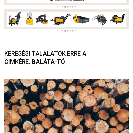
h i r d e t é s
h i r d e t é s
KERESÉSI TALÁLATOK ERRE A
CIMKÉRE:
BALÁTA-TÓ