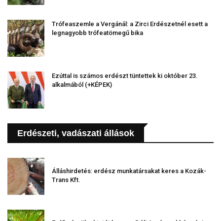
Trófeaszemle a Vergánál: a Zirci Erdészetnél esett a
legnagyobb trófeatömegű bika
Ezúttal is számos erdészt tüntettek ki október 23.
alkalmából (+KÉPEK)
Erdészeti, vadászati állások
Álláshirdetés: erdész munkatársakat keres a Kozák-
Trans Kft.