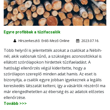
Egyre profibbak a tűzifacsalók
Hírszerkesztő: Erdő-Mező Online
2023.07.16.
Több helyről is jelentették azokat a csalókat a Nébih-
nél, akik valósnak tűnő, a szükséges azonosítókkal is
ellátott szórólapokon hirdettek tűzifaeladást. A
hatósági ellenőrzés végül kiderítette, hogy a
szórólapon szereplő minden adat hamis. Az eset is
bizonyítja, a csalók egyre jobban igyekeznek a legális
kereskedés látszatát kelteni, így a vásárlók részéről ma
már elengedhetetlen az éberség és az adatok előzetes
ellenőrzése.
Tovább >>>