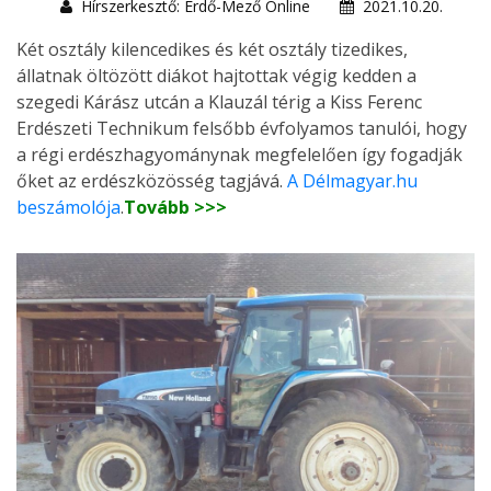
Hírszerkesztő: Erdő-Mező Online
2021.10.20.
Két osztály kilencedikes és két osztály tizedikes,
állatnak öltözött diákot hajtottak végig kedden a
szegedi Kárász utcán a Klauzál térig a Kiss Ferenc
Erdészeti Technikum felsőbb évfolyamos tanulói, hogy
a régi erdészhagyománynak megfelelően így fogadják
őket az erdészközösség tagjává.
A Délmagyar.hu
beszámolója
.
Tovább >>>