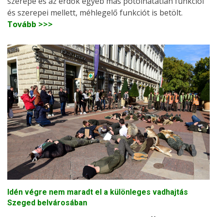
szerepe és az erdők egyéb más pótolhatatlan funkciói
és szerepei mellett, méhlegelő funkciót is betölt.
Tovább >>>
Idén végre nem maradt el a különleges vadhajtás
Szeged belvárosában