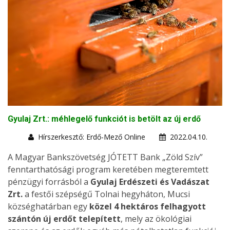
Gyulaj Zrt.: méhlegelő funkciót is betölt az új erdő
Hírszerkesztő: Erdő-Mező Online
2022.04.10.
A Magyar Bankszövetség JÓTETT Bank „Zöld Szív”
fenntarthatósági program keretében megteremtett
pénzügyi forrásból a
Gyulaj Erdészeti és Vadászat
Zrt.
a festői szépségű Tolnai hegyháton, Mucsi
községhatárban egy
közel 4 hektáros felhagyott
szántón új erdőt telepített
, mely az ökológiai