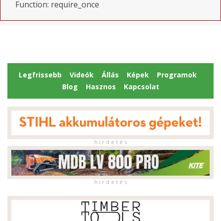
Function: require_once
Legfrissebb
Videók
Állás
Képek
Programok
Blog
Hasznos
Kapcsolat
h i r d e t é s
h i r d e t é s