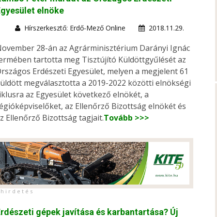
gyesület elnöke
Hírszerkesztő: Erdő-Mező Online
2018.11.29.
ovember 28-án az Agrárminisztérium Darányi Ignác
ermében tartotta meg Tisztújító Küldöttgyűlését az
rszágos Erdészeti Egyesület, melyen a megjelent 61
üldött megválasztotta a 2019-2022 közötti elnökségi
iklusra az Egyesület következő elnökét, a
égióképviselőket, az Ellenőrző Bizottság elnökét és
z Ellenőrző Bizottság tagjait.
Tovább >>>
h i r d e t é s
rdészeti gépek javítása és karbantartása? Új