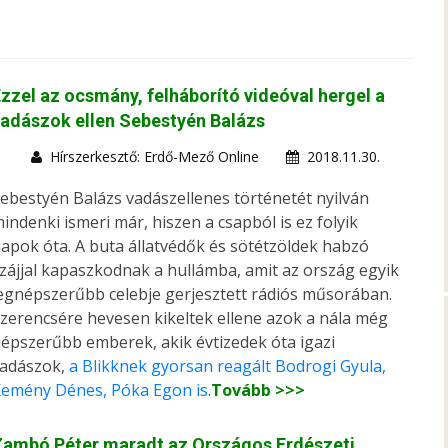
zzel az ocsmány, felháborító videóval hergel a
adászok ellen Sebestyén Balázs
Hírszerkesztő: Erdő-Mező Online
2018.11.30.
ebestyén Balázs vadászellenes történetét nyilván
indenki ismeri már, hiszen a csapból is ez folyik
apok óta. A buta állatvédők és sötétzöldek habzó
zájjal kapaszkodnak a hullámba, amit az ország egyik
egnépszerűbb celebje gerjesztett rádiós műsorában.
zerencsére hevesen kikeltek ellene azok a nála még
épszerűbb emberek, akik évtizedek óta igazi
adászok,
a Blikknek gyorsan reagált Bodrogi Gyula,
emény Dénes, Póka Egon is
.
Tovább >>>
Zambó Péter maradt az Országos Erdészeti