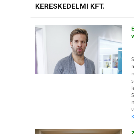
KERESKEDELMI KFT.
E
v
S
m
n
s
l
S
n
v
K