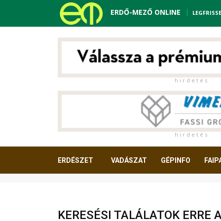
ERDŐ-MEZŐ ONLINE
LEGFRISS
h i r d e t é s
h i r d e t é s
ERDÉSZET
VADÁSZAT
GÉPINFO
FAIP
OLVASNIVALÓ
KERESÉSI TALÁLATOK ERRE 