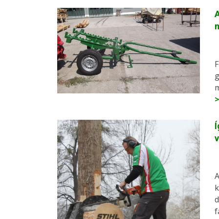
A
F
g
m
Í
v
A
k
d
f