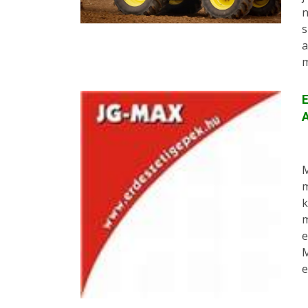
n
s
a
m
E
M
m
k
m
e
M
e