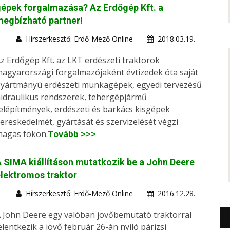
épek forgalmazása? Az Erdőgép Kft. a
egbízható partner!
Hírszerkesztő: Erdő-Mező Online
2018.03.19.
z Erdőgép Kft. az LKT erdészeti traktorok
agyarországi forgalmazójaként évtizedek óta saját
yártmányú erdészeti munkagépek, egyedi tervezésű
idraulikus rendszerek, tehergépjármű
elépítmények, erdészeti és barkács kisgépek
ereskedelmét, gyártását és szervizelését végzi
agas fokon.
Tovább >>>
 SIMA kiállításon mutatkozik be a John Deere
lektromos traktor
Hírszerkesztő: Erdő-Mező Online
2016.12.28.
 John Deere egy valóban jövőbemutató traktorral
elentkezik a jövő február 26-án nyíló párizsi