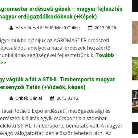
gromaster erdészeti gépek – magyar fejlesztés
magyar erdőgazdálkodóknak (+Képek)
Hírszerkesztő: Erdő-Mező Online
2013.08.26.
igyelmükbe ajánljuk az AGROMASTER erdészeti
épcsaládot, amelyet a hazai erdészek hozzáértő
unkájának segítségével fejlesztettünk ki.
Tovább
>>>
gy vágták a fát a STIHL Timbersports magyar
ersenyzői Tatán (+Videók, képek)
Gribek Dániel
2013.03.12.
 tatai Rotáció Expo erdészeti, mezőgazdasági és
ertészeti kiállítás egyik csúcspontja a szombat
élelőtti STIHL Timbersports bemutató volt. A magyar
avágó válogatottat idén először lehetett látni. Az