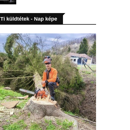
Ti küldtétek - Nap képe