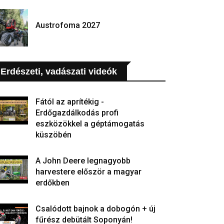
Austrofoma 2027
Erdészeti, vadászati videók
Fától az aprítékig -
Erdőgazdálkodás profi
eszközökkel a géptámogatás
küszöbén
A John Deere legnagyobb
harvestere először a magyar
erdőkben
Csalódott bajnok a dobogón + új
fűrész debütált Soponyán!