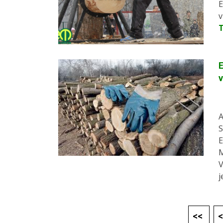
E
v
E
A
S
E
M
V
j
<<