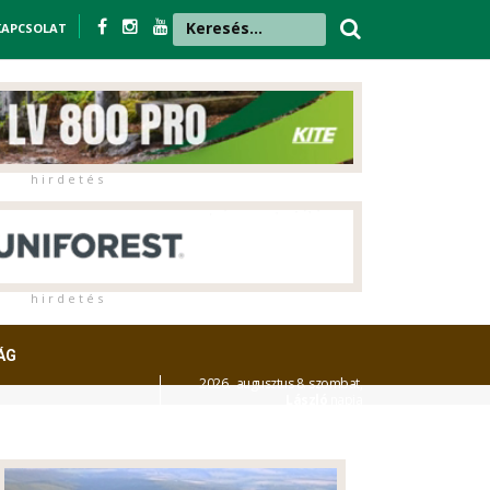
KAPCSOLAT
h i r d e t é s
h i r d e t é s
ÁG
2026. augusztus 8. szombat,
László
napja