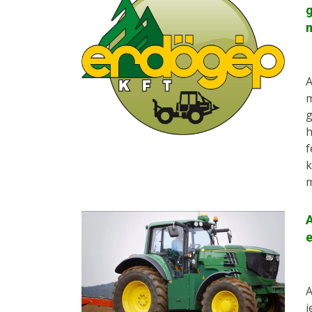
g
m
A
m
g
h
f
k
m
A
e
A
j