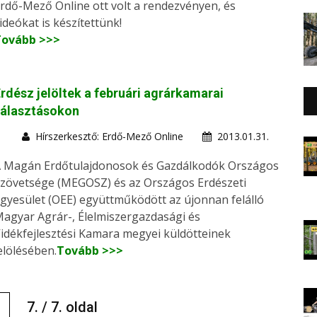
rdő-Mező Online ott volt a rendezvényen, és
ideókat is készítettünk!
Tovább >>>
rdész jelöltek a februári agrárkamarai
választásokon
Hírszerkesztő: Erdő-Mező Online
2013.01.31.
 Magán Erdőtulajdonosok és Gazdálkodók Országos
zövetsége (MEGOSZ) és az Országos Erdészeti
gyesület (OEE) együttműködött az újonnan felálló
agyar Agrár-, Élelmiszergazdasági és
idékfejlesztési Kamara megyei küldötteinek
elölésében.
Tovább >>>
<
7. / 7. oldal