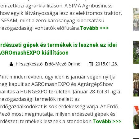
emzetközi agrárkiállításon. A SIMA Agribusiness
how egyik látványossága lesz az elektromos traktor,
 SESAM, mint a zéró károsanyag kibocsátású
ezőgazdasági vontatók előfutára.
Tovább >>>
rdészeti gépek és termékek is lesznek az idei
AGROmashEXPO kiállításon
Hírszerkesztő: Erdő-Mező Online
2015.01.26.
int minden évben, úgy idén is január végén nyitja
eg kapuit az AGROmashEXPO és AgrárgépShow
iállítás a HUNGEXPO területén. Január 28-tól 31-ig a
ezőgazdasági termelők mellett az
rdőgazdálkodókat is sok érdekesség várja. Az Erdő-
ező most megmutatja, milyen erdészeti gépek és
rdészeti termékek lesznek a standokon.
Tovább >>>