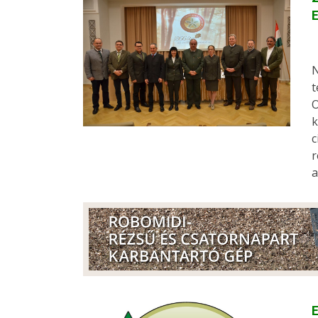
E
N
t
O
k
c
r
a
E