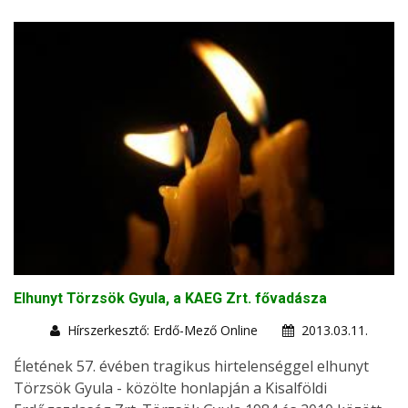
Elhunyt Törzsök Gyula, a KAEG Zrt. fővadásza
Hírszerkesztő: Erdő-Mező Online
2013.03.11.
Életének 57. évében tragikus hirtelenséggel elhunyt
Törzsök Gyula - közölte honlapján a Kisalföldi