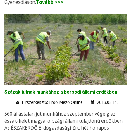
Gyenesdiáson.
Tovább >>>
Százak jutnak munkához a borsodi állami erdőkben
Hírszerkesztő: Erdő-Mező Online
2013.03.11.
560 állástalan jut munkához szeptember végéig az
észak-kelet magyarországi állami tulajdonú erdőkben.
Az ÉSZAKERDŐ Erdőgazdasági Zrt. hét hónapos