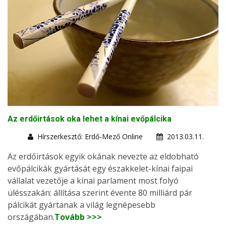
Az erdőirtások oka lehet a kínai evőpálcika
Hírszerkesztő: Erdő-Mező Online
2013.03.11.
Az erdőirtások egyik okának nevezte az eldobható
evőpálcikák gyártását egy északkelet-kínai faipai
vállalat vezetője a kínai parlament most folyó
ülésszakán: állítása szerint évente 80 milliárd pár
pálcikát gyártanak a világ legnépesebb
országában.
Tovább >>>