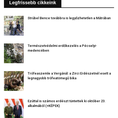
Legfrissebb cikkeink
Strúbel Bence továbbra is legyőzhetetlen a Mátrában
Természetvédelmi erdőkezelés a Pécselyi-
medencében
Trófeaszemle a Vergánál: a Zirci Erdészetnél esett a
legnagyobb trófeatömegű bika
Ezúttal is számos erdészt tüntettek ki október 23.
alkalmából (+KÉPEK)