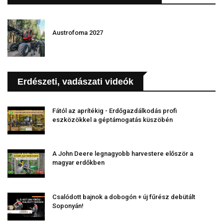
Austrofoma 2027
Erdészeti, vadászati videók
Fától az aprítékig - Erdőgazdálkodás profi
eszközökkel a géptámogatás küszöbén
A John Deere legnagyobb harvestere először a
magyar erdőkben
Csalódott bajnok a dobogón + új fűrész debütált
Soponyán!