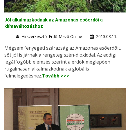
Jól alkalmazkodnak az Amazonas esőerdői a
klímaváltozáshoz
Hírszerkesztő: Erdő-Mező Online
2013.03.11.
Mégsem fenyegeti szárazság az Amazonas esőerdőit,
sőt jól is járnak a rengeteg szén-dioxiddal. Az eddigi
legátfogóbb elemzés szerint a erdők meglepően
rugalmasan alkalmazkodnak a globális
felmelegedéshez.
Tovább >>>