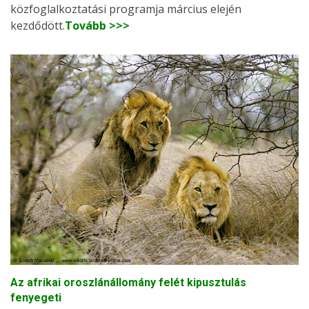
közfoglalkoztatási programja március elején
kezdődött.
Tovább >>>
Az afrikai oroszlánállomány felét kipusztulás
fenyegeti