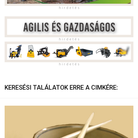
h i r d e t é s
h i r d e t é s
h i r d e t é s
KERESÉSI TALÁLATOK ERRE A CIMKÉRE: