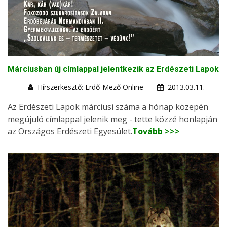
Márciusban új címlappal jelentkezik az Erdészeti Lapok
Hírszerkesztő: Erdő-Mező Online
2013.03.11.
Az Erdészeti Lapok márciusi száma a hónap közepén
megújuló címlappal jelenik meg - tette közzé honlapján
az Országos Erdészeti Egyesület.
Tovább >>>