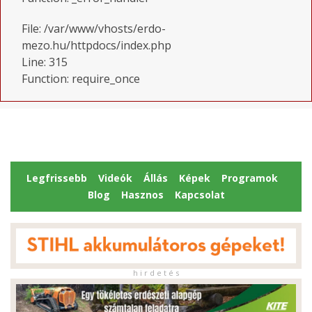
File: /var/www/vhosts/erdo-
mezo.hu/httpdocs/index.php
Line: 315
Function: require_once
Legfrissebb
Videók
Állás
Képek
Programok
Blog
Hasznos
Kapcsolat
h i r d e t é s