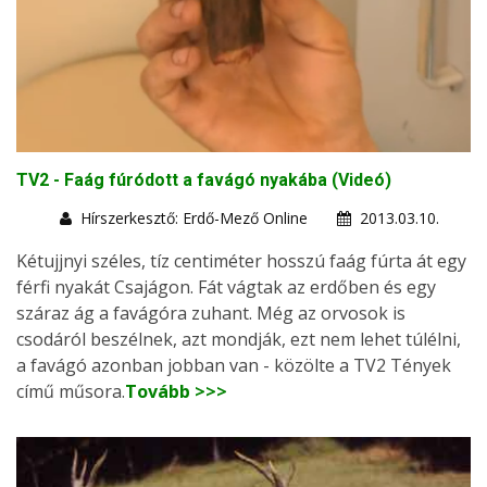
TV2 - Faág fúródott a favágó nyakába (Videó)
Hírszerkesztő: Erdő-Mező Online
2013.03.10.
Kétujjnyi széles, tíz centiméter hosszú faág fúrta át egy
férfi nyakát Csajágon. Fát vágtak az erdőben és egy
száraz ág a favágóra zuhant. Még az orvosok is
csodáról beszélnek, azt mondják, ezt nem lehet túlélni,
a favágó azonban jobban van - közölte a TV2 Tények
című műsora.
Tovább >>>