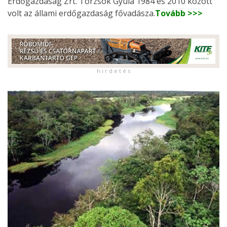
Erdőgazdaság Zrt. Törzsök Gyula 1984 és 2010 között
volt az állami erdőgazdaság fővadásza.
Tovább >>>
h i r d e t é s