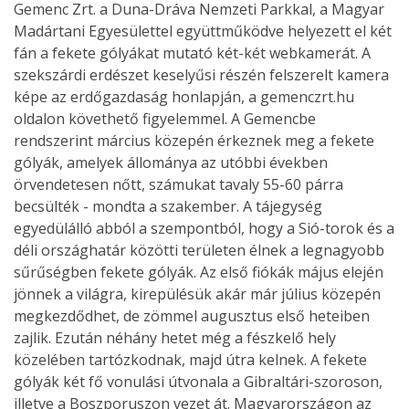
Gemenc Zrt. a Duna-Dráva Nemzeti Parkkal, a Magyar
Madártani Egyesülettel együttműködve helyezett el két
fán a fekete gólyákat mutató két-két webkamerát. A
szekszárdi erdészet keselyűsi részén felszerelt kamera
képe az erdőgazdaság honlapján, a gemenczrt.hu
oldalon követhető figyelemmel. A Gemencbe
rendszerint március közepén érkeznek meg a fekete
gólyák, amelyek állománya az utóbbi években
örvendetesen nőtt, számukat tavaly 55-60 párra
becsülték - mondta a szakember. A tájegység
egyedülálló abból a szempontból, hogy a Sió-torok és a
déli országhatár közötti területen élnek a legnagyobb
sűrűségben fekete gólyák. Az első fiókák május elején
jönnek a világra, kirepülésük akár már július közepén
megkezdődhet, de zömmel augusztus első heteiben
zajlik. Ezután néhány hetet még a fészkelő hely
közelében tartózkodnak, majd útra kelnek. A fekete
gólyák két fő vonulási útvonala a Gibraltári-szoroson,
illetve a Boszporuszon vezet át. Magyarországon az