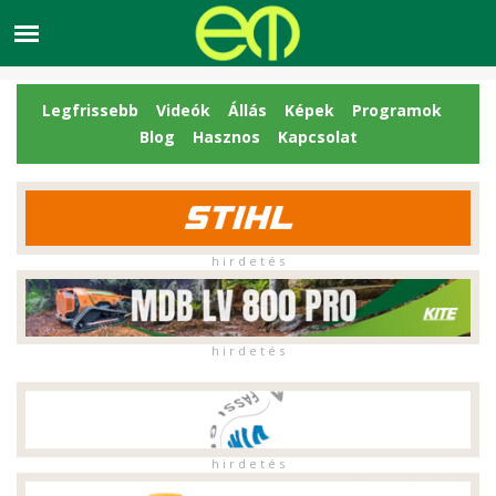
Legfrissebb
Videók
Állás
Képek
Programok
Blog
Hasznos
Kapcsolat
h i r d e t é s
h i r d e t é s
h i r d e t é s