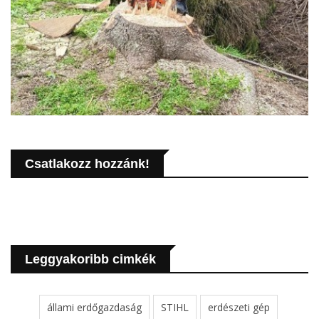
Csatlakozz hozzánk!
Leggyakoribb cimkék
állami erdőgazdaság
STIHL
erdészeti gép