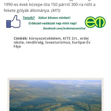
1990-es évek közepe óta 150 párról 300-ra nőtt a
fekete gólyák állománya.
(MTI)
,
,
Cimkék:
környezetvédelem
KITE Zrt.
erdei
,
,
,
iskola
rendőrség
lovasturizmus
Európai Év
Fája