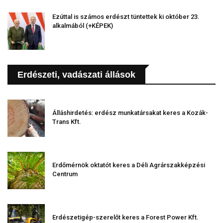
Ezúttal is számos erdészt tüntettek ki október 23.
alkalmából (+KÉPEK)
Erdészeti, vadászati állások
Álláshirdetés: erdész munkatársakat keres a Kozák-
Trans Kft.
Erdőmérnök oktatót keres a Déli Agrárszakképzési
Centrum
Erdészetigép-szerelőt keres a Forest Power Kft.