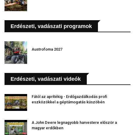
Erdészeti, vadászati programok
Austrofoma 2027
Erdészeti, vadászati videók
Fától az aprítékig - Erdőgazdálkodás profi
eszközökkel a géptámogatás küszöbén
A John Deere legnagyobb harvestere először a
magyar erdőkben