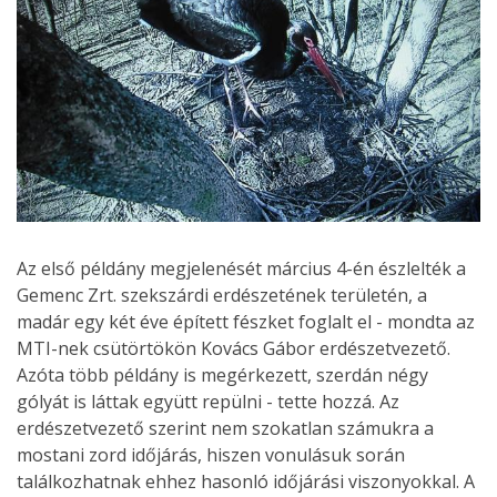
Az első példány megjelenését március 4-én észlelték a
Gemenc Zrt. szekszárdi erdészetének területén, a
madár egy két éve épített fészket foglalt el - mondta az
MTI-nek csütörtökön Kovács Gábor erdészetvezető.
Azóta több példány is megérkezett, szerdán négy
gólyát is láttak együtt repülni - tette hozzá. Az
erdészetvezető szerint nem szokatlan számukra a
mostani zord időjárás, hiszen vonulásuk során
találkozhatnak ehhez hasonló időjárási viszonyokkal. A