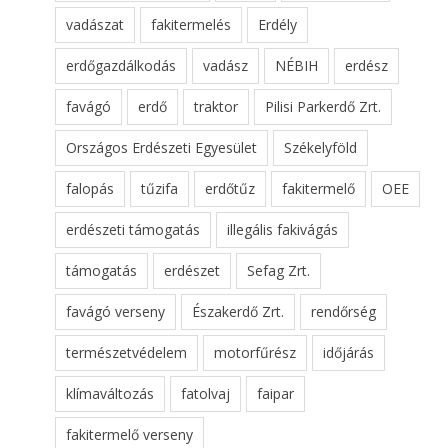
vadászat
fakitermelés
Erdély
erdőgazdálkodás
vadász
NÉBIH
erdész
favágó
erdő
traktor
Pilisi Parkerdő Zrt.
Országos Erdészeti Egyesület
Székelyföld
falopás
tűzifa
erdőtűz
fakitermelő
OEE
erdészeti támogatás
illegális fakivágás
támogatás
erdészet
Sefag Zrt.
favágó verseny
Északerdő Zrt.
rendőrség
természetvédelem
motorfűrész
időjárás
klímaváltozás
fatolvaj
faipar
fakitermelő verseny