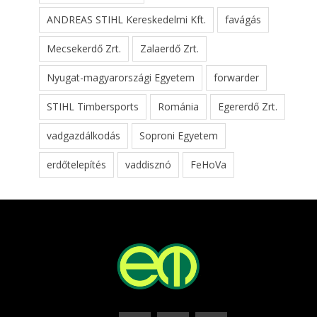
ANDREAS STIHL Kereskedelmi Kft.
favágás
Mecsekerdő Zrt.
Zalaerdő Zrt.
Nyugat-magyarországi Egyetem
forwarder
STIHL Timbersports
Románia
Egererdő Zrt.
vadgazdálkodás
Soproni Egyetem
erdőtelepítés
vaddisznó
FeHoVa