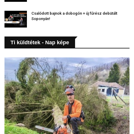
Csalódott bajnok a dobogón + új fűrész debütált
Soponyán!
Ti küldtétek - Nap képe