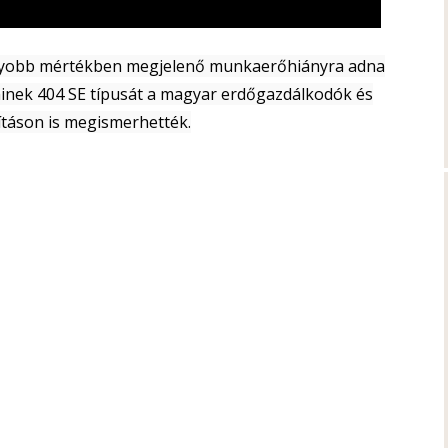
nagyobb mértékben megjelenő munkaerőhiányra adna
aminek 404 SE típusát a magyar erdőgazdálkodók és
ításon is megismerhették.