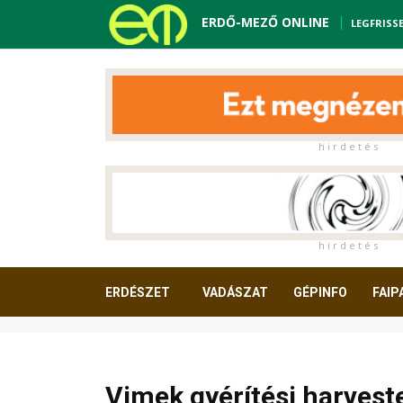
ERDŐ-MEZŐ ONLINE
LEGFRISS
h i r d e t é s
h i r d e t é s
ERDÉSZET
VADÁSZAT
GÉPINFO
FAIP
OLVASNIVALÓ
Vimek gyérítési harves