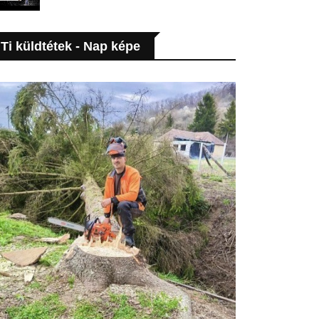
Ti küldtétek - Nap képe