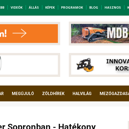
EBB
VIDEÓK
ÁLLÁS
KÉPEK
PROGRAMOK
BLOG
HASZNOS
AR
MEGÚJULÓ
ZÖLDHÍREK
HALVILÁG
MEZŐGAZDAS
ter Sopronban - Hatékony