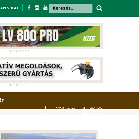
KAPCSOLAT
h i r d e t é s
h i r d e t é s
ÁG
2026. augusztus 6. csütörtök,
Berta
napja