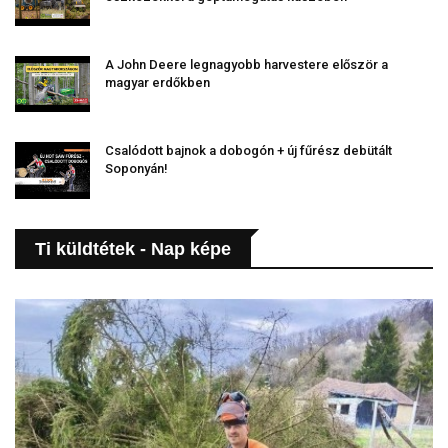
A John Deere legnagyobb harvestere először a
magyar erdőkben
Csalódott bajnok a dobogón + új fűrész debütált
Soponyán!
Ti küldtétek - Nap képe