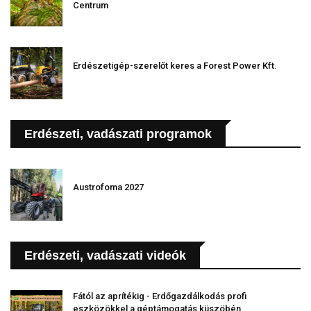
Centrum
Erdészetigép-szerelőt keres a Forest Power Kft.
Erdészeti, vadászati programok
Austrofoma 2027
Erdészeti, vadászati videók
Fától az aprítékig - Erdőgazdálkodás profi
eszközökkel a géptámogatás küszöbén