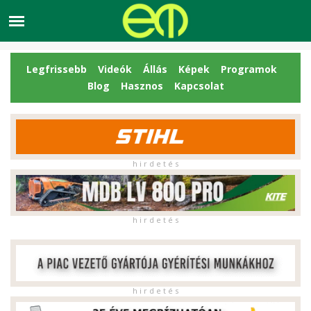
Legfrissebb
Videók
Állás
Képek
Programok
Blog
Hasznos
Kapcsolat
h i r d e t é s
h i r d e t é s
h i r d e t é s