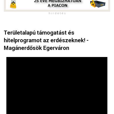
h i r d e t é s
Területalapú támogatást és
hitelprogramot az erdészeknek! -
Magánerdősök Egerváron