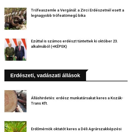
Trófeaszemle a Vergánál: a Zirci Erdészetnél esett a
legnagyobb trófeatömegű bika
Ezúttal is számos erdészt tüntettek ki október 23.
alkalmából (+KÉPEK)
Erdészeti, vadászati állások
Álláshirdetés: erdész munkatársakat keres a Kozák-
Trans Kft.
Erdőmérnök oktatót keres a Déli Agrárszakképzési