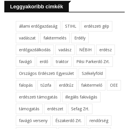
Leggyakoribb cimkék
állami erdőgazdaság
STIHL
erdészeti gép
vadászat
fakitermelés
Erdély
erdőgazdálkodás
vadász
NÉBIH
erdész
favágó
erdő
traktor
Pilisi Parkerdő Zrt.
Országos Erdészeti Egyesület
Székelyföld
falopás
tűzifa
erdőtűz
fakitermelő
OEE
erdészeti támogatás
illegális fakivágás
támogatás
erdészet
Sefag Zrt.
favágó verseny
Északerdő Zrt.
rendőrség