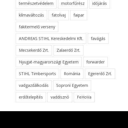
természetvédelem
motorfűrész
időjárás
klímaváltozás
fatolvaj
faipar
fakitermelő verseny
ANDREAS STIHL Kereskedelmi Kft.
favágás
Mecsekerdő Zrt.
Zalaerdő Zrt.
Nyugat-magyarországi Egyetem
forwarder
STIHL Timbersports
Románia
Egererdő Zrt.
vadgazdálkodás
Soproni Egyetem
erdőtelepítés
vaddisznó
FeHoVa