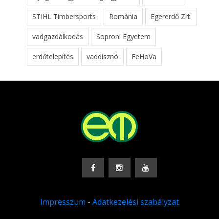
STIHL Timbersports
Románia
Egererdő Zrt.
vadgazdálkodás
Soproni Egyetem
erdőtelepítés
vaddisznó
FeHoVa
Impresszum
-
Adatkezelési szabályzat