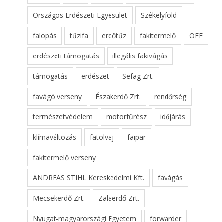
Országos Erdészeti Egyesület
Székelyföld
falopás
tűzifa
erdőtűz
fakitermelő
OEE
erdészeti támogatás
illegális fakivágás
támogatás
erdészet
Sefag Zrt.
favágó verseny
Északerdő Zrt.
rendőrség
természetvédelem
motorfűrész
időjárás
klímaváltozás
fatolvaj
faipar
fakitermelő verseny
ANDREAS STIHL Kereskedelmi Kft.
favágás
Mecsekerdő Zrt.
Zalaerdő Zrt.
Nyugat-magyarországi Egyetem
forwarder