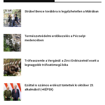
Strúbel Bence továbbra is legyőzhetetlen a Mátrában
Természetvédelmi erdőkezelés a Pécselyi-
medencében
Trófeaszemle a Vergánál: a Zirci Erdészetnél esett a
legnagyobb trófeatömegű bika
Ezúttal is számos erdészt tüntettek ki október 23.
alkalmából (+KÉPEK)