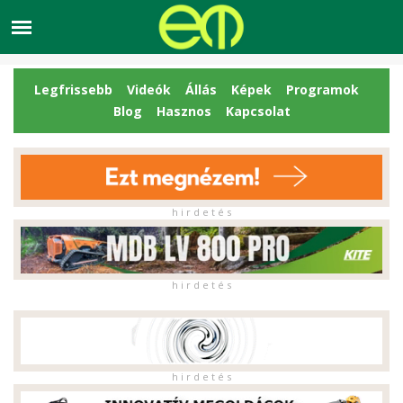
Legfrissebb
Videók
Állás
Képek
Programok
Blog
Hasznos
Kapcsolat
h i r d e t é s
h i r d e t é s
h i r d e t é s