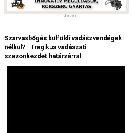
h i r d e t é s
Szarvasbőgés külföldi vadászvendégek
nélkül? - Tragikus vadászati
szezonkezdet határzárral