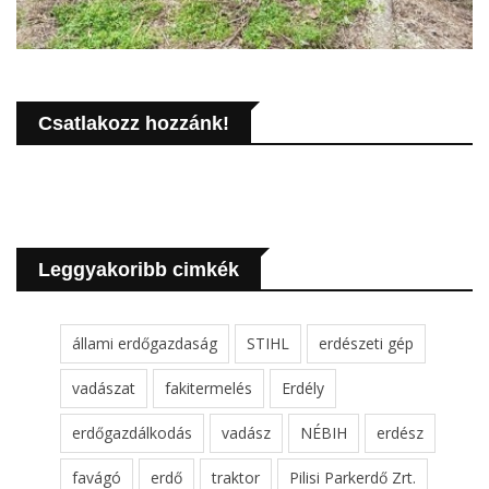
Csatlakozz hozzánk!
Leggyakoribb cimkék
állami erdőgazdaság
STIHL
erdészeti gép
vadászat
fakitermelés
Erdély
erdőgazdálkodás
vadász
NÉBIH
erdész
favágó
erdő
traktor
Pilisi Parkerdő Zrt.