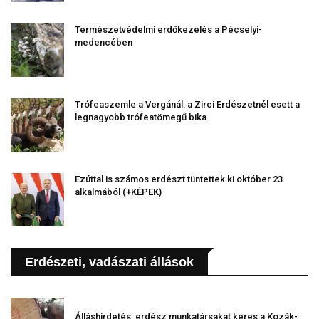
Természetvédelmi erdőkezelés a Pécselyi-
medencében
Trófeaszemle a Vergánál: a Zirci Erdészetnél esett a
legnagyobb trófeatömegű bika
Ezúttal is számos erdészt tüntettek ki október 23.
alkalmából (+KÉPEK)
Erdészeti, vadászati állások
Álláshirdetés: erdész munkatársakat keres a Kozák-