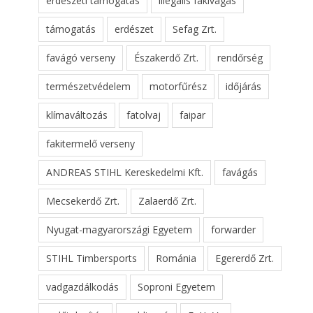
erdészeti támogatás
illegális fakivágás
támogatás
erdészet
Sefag Zrt.
favágó verseny
Északerdő Zrt.
rendőrség
természetvédelem
motorfűrész
időjárás
klímaváltozás
fatolvaj
faipar
fakitermelő verseny
ANDREAS STIHL Kereskedelmi Kft.
favágás
Mecsekerdő Zrt.
Zalaerdő Zrt.
Nyugat-magyarországi Egyetem
forwarder
STIHL Timbersports
Románia
Egererdő Zrt.
vadgazdálkodás
Soproni Egyetem