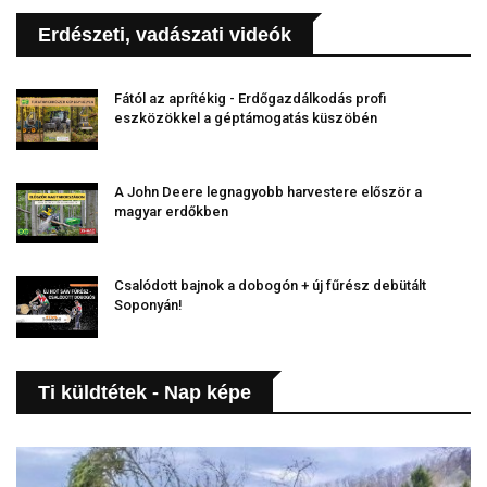
Erdészeti, vadászati videók
Fától az aprítékig - Erdőgazdálkodás profi
eszközökkel a géptámogatás küszöbén
A John Deere legnagyobb harvestere először a
magyar erdőkben
Csalódott bajnok a dobogón + új fűrész debütált
Soponyán!
Ti küldtétek - Nap képe