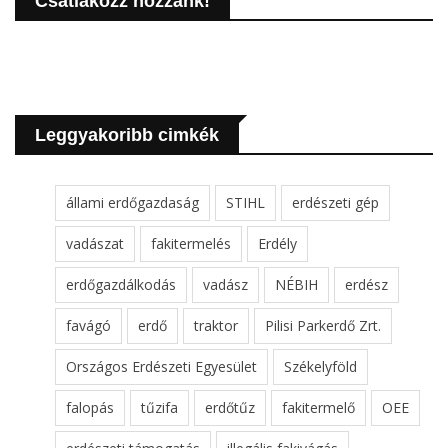
Csatlakozz hozzánk!
Leggyakoribb cimkék
állami erdőgazdaság
STIHL
erdészeti gép
vadászat
fakitermelés
Erdély
erdőgazdálkodás
vadász
NÉBIH
erdész
favágó
erdő
traktor
Pilisi Parkerdő Zrt.
Országos Erdészeti Egyesület
Székelyföld
falopás
tűzifa
erdőtűz
fakitermelő
OEE