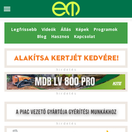
Legfrissebb
Videók
Állás
Képek
Programok
Blog
Hasznos
Kapcsolat
h i r d e t é s
h i r d e t é s
h i r d e t é s