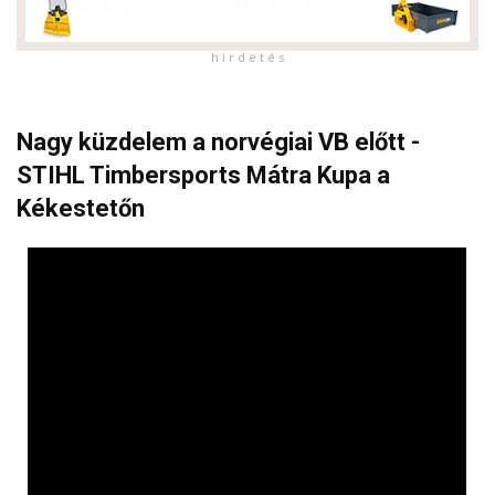
h i r d e t é s
Nagy küzdelem a norvégiai VB előtt -
STIHL Timbersports Mátra Kupa a
Kékestetőn