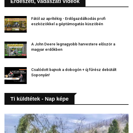
Erdészeti, vadászati videók
Fától az aprítékig - Erdőgazdálkodás profi
eszközökkel a géptámogatás küszöbén
A John Deere legnagyobb harvestere először a
magyar erdőkben
Csalódott bajnok a dobogón + új fűrész debütált
Soponyán!
Ti küldtétek - Nap képe