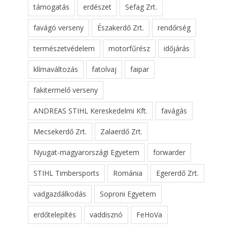
támogatás
erdészet
Sefag Zrt.
favágó verseny
Északerdő Zrt.
rendőrség
természetvédelem
motorfűrész
időjárás
klímaváltozás
fatolvaj
faipar
fakitermelő verseny
ANDREAS STIHL Kereskedelmi Kft.
favágás
Mecsekerdő Zrt.
Zalaerdő Zrt.
Nyugat-magyarországi Egyetem
forwarder
STIHL Timbersports
Románia
Egererdő Zrt.
vadgazdálkodás
Soproni Egyetem
erdőtelepítés
vaddisznó
FeHoVa