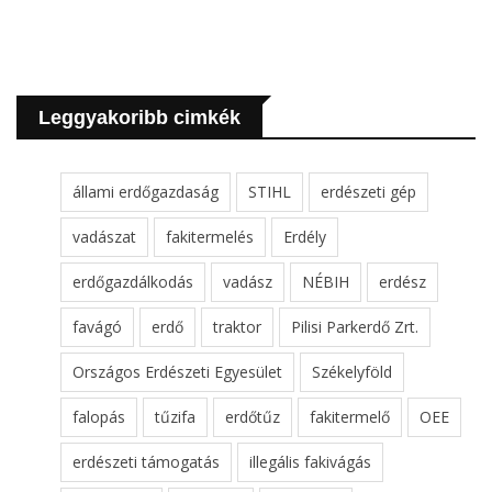
Leggyakoribb cimkék
állami erdőgazdaság
STIHL
erdészeti gép
vadászat
fakitermelés
Erdély
erdőgazdálkodás
vadász
NÉBIH
erdész
favágó
erdő
traktor
Pilisi Parkerdő Zrt.
Országos Erdészeti Egyesület
Székelyföld
falopás
tűzifa
erdőtűz
fakitermelő
OEE
erdészeti támogatás
illegális fakivágás