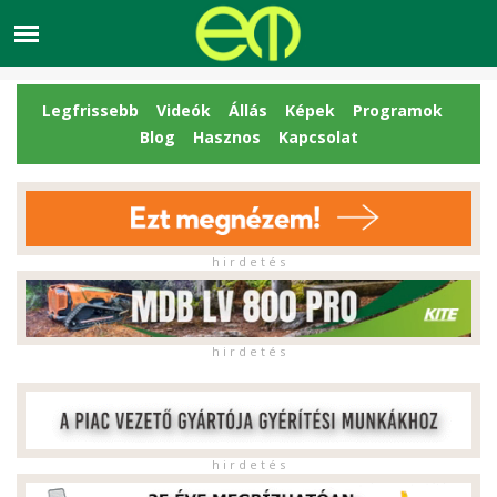
Legfrissebb
Videók
Állás
Képek
Programok
Blog
Hasznos
Kapcsolat
h i r d e t é s
h i r d e t é s
h i r d e t é s