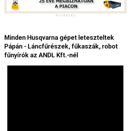
h i r d e t é s
Minden Husqvarna gépet leteszteltek
Pápán - Láncfűrészek, fűkaszák, robot
fűnyírók az ANDL Kft.-nél