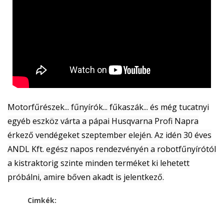
Motorfűrészek... fűnyírók... fűkaszák... és még tucatnyi
egyéb eszköz várta a pápai Husqvarna Profi Napra
érkező vendégeket szeptember elején. Az idén 30 éves
ANDL Kft. egész napos rendezvényén a robotfűnyírótól
a kistraktorig szinte minden terméket ki lehetett
próbálni, amire bőven akadt is jelentkező.
Cimkék: