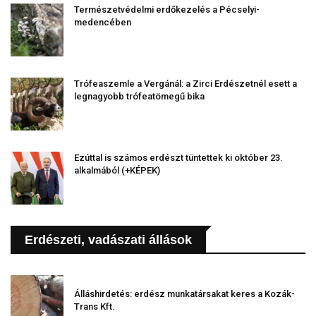
Természetvédelmi erdőkezelés a Pécselyi-
medencében
Trófeaszemle a Vergánál: a Zirci Erdészetnél esett a
legnagyobb trófeatömegű bika
Ezúttal is számos erdészt tüntettek ki október 23.
alkalmából (+KÉPEK)
Erdészeti, vadászati állások
Álláshirdetés: erdész munkatársakat keres a Kozák-
Trans Kft.