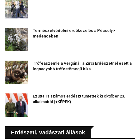
Természetvédelmi erdőkezelés a Pécselyi-
medencében
Trófeaszemle a Vergánál: a Zirci Erdészetnél esett a
legnagyobb trófeatömegű bika
Ezúttal is számos erdészt tüntettek ki október 23.
alkalmából (+KÉPEK)
Erdészeti, vadászati állások