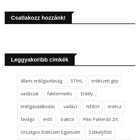
Csatlakozz hozzánk!
Leggyakoribb cimkék
állami erdőgazdaság
STIHL
erdészeti gép
vadászat
fakitermelés
Erdély
erdőgazdálkodás
vadász
NÉBIH
erdész
favágó
erdő
traktor
Pilisi Parkerdő Zrt.
Országos Erdészeti Egyesület
Székelyföld