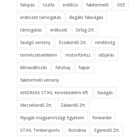
falopás
tűzifa
erdőtűz
fakitermelő
OEE
erdészeti támogatás
illegális fakivágás
támogatás
erdészet
Sefag Zrt.
favágó verseny
Északerdő Zrt.
rendőrség
természetvédelem
motorfűrész
időjárás
klímaváltozás
fatolvaj
faipar
fakitermelő verseny
ANDREAS STIHL Kereskedelmi Kft.
favágás
Mecsekerdő Zrt.
Zalaerdő Zrt.
Nyugat-magyarországi Egyetem
forwarder
STIHL Timbersports
Románia
Egererdő Zrt.