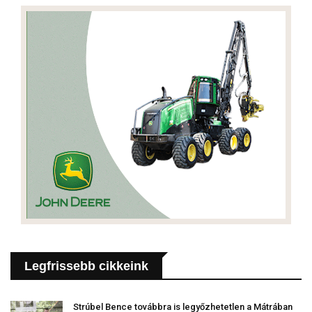
Legfrissebb cikkeink
Strúbel Bence továbbra is legyőzhetetlen a Mátrában