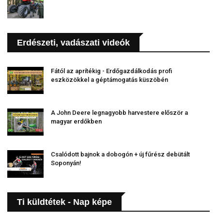
Erdészeti, vadászati videók
Fától az aprítékig - Erdőgazdálkodás profi
eszközökkel a géptámogatás küszöbén
A John Deere legnagyobb harvestere először a
magyar erdőkben
Csalódott bajnok a dobogón + új fűrész debütált
Soponyán!
Ti küldtétek - Nap képe