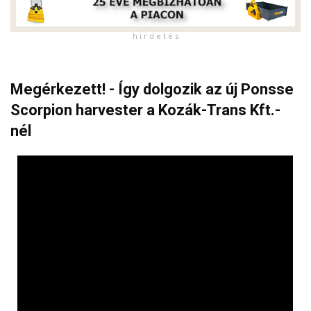
h i r d e t é s
Megérkezett! - Így dolgozik az új Ponsse
Scorpion harvester a Kozák-Trans Kft.-
nél