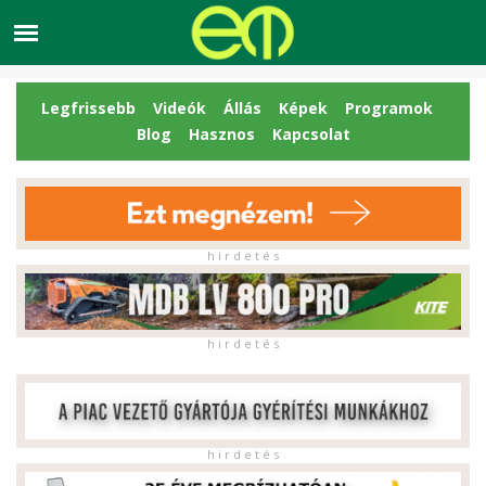
Legfrissebb
Videók
Állás
Képek
Programok
Blog
Hasznos
Kapcsolat
h i r d e t é s
h i r d e t é s
h i r d e t é s