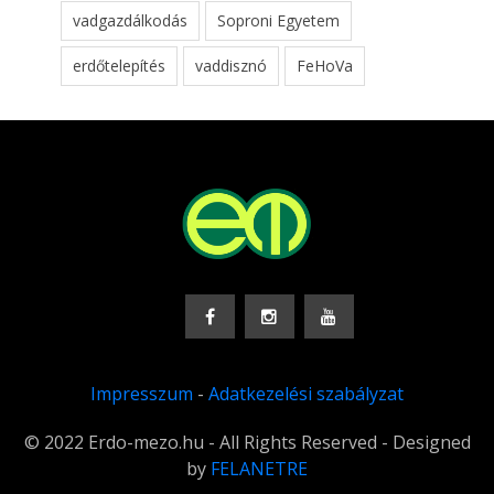
vadgazdálkodás
Soproni Egyetem
erdőtelepítés
vaddisznó
FeHoVa
Impresszum
-
Adatkezelési szabályzat
© 2022 Erdo-mezo.hu - All Rights Reserved - Designed
by
FELANETRE