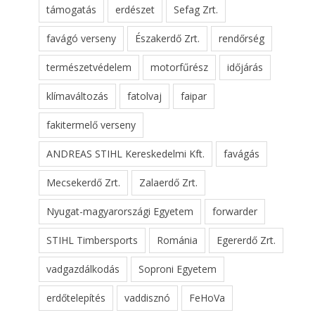
támogatás
erdészet
Sefag Zrt.
favágó verseny
Északerdő Zrt.
rendőrség
természetvédelem
motorfűrész
időjárás
klímaváltozás
fatolvaj
faipar
fakitermelő verseny
ANDREAS STIHL Kereskedelmi Kft.
favágás
Mecsekerdő Zrt.
Zalaerdő Zrt.
Nyugat-magyarországi Egyetem
forwarder
STIHL Timbersports
Románia
Egererdő Zrt.
vadgazdálkodás
Soproni Egyetem
erdőtelepítés
vaddisznó
FeHoVa