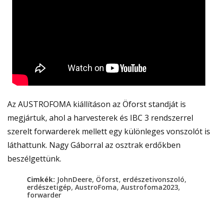
Az AUSTROFOMA kiállításon az Öforst standját is
megjártuk, ahol a harvesterek és IBC 3 rendszerrel
szerelt forwarderek mellett egy különleges vonszolót is
láthattunk. Nagy Gáborral az osztrak erdőkben
beszélgettünk.
,
,
,
Cimkék:
JohnDeere
Öforst
erdészetivonszoló
,
,
,
erdészetigép
AustroFoma
Austrofoma2023
forwarder