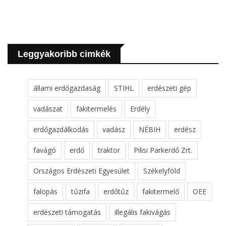
Leggyakoribb cimkék
állami erdőgazdaság
STIHL
erdészeti gép
vadászat
fakitermelés
Erdély
erdőgazdálkodás
vadász
NÉBIH
erdész
favágó
erdő
traktor
Pilisi Parkerdő Zrt.
Országos Erdészeti Egyesület
Székelyföld
falopás
tűzifa
erdőtűz
fakitermelő
OEE
erdészeti támogatás
illegális fakivágás