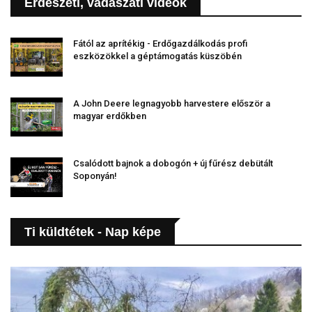
Erdészeti, vadászati videók
Fától az aprítékig - Erdőgazdálkodás profi
eszközökkel a géptámogatás küszöbén
A John Deere legnagyobb harvestere először a
magyar erdőkben
Csalódott bajnok a dobogón + új fűrész debütált
Soponyán!
Ti küldtétek - Nap képe