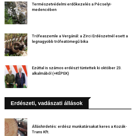
Természetvédelmi erdőkezelés a Pécselyi-
medencében
Trófeaszemle a Vergánál: a Zirci Erdészetnél esett a
legnagyobb trófeatömegű bika
Ezúttal is számos erdészt tüntettek ki október 23.
alkalmából (+KÉPEK)
Erdészeti, vadászati állások
Álláshirdetés: erdész munkatársakat keres a Kozák-
Trans Kft.