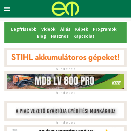
Legfrissebb
Videók
Állás
Képek
Programok
Blog
Hasznos
Kapcsolat
h i r d e t é s
h i r d e t é s
h i r d e t é s