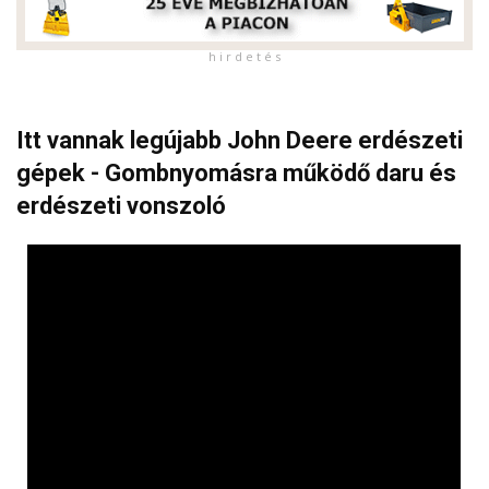
h i r d e t é s
Itt vannak legújabb John Deere erdészeti
gépek - Gombnyomásra működő daru és
erdészeti vonszoló