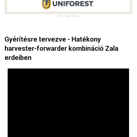
h i r d e t é s
Gyérítésre tervezve - Hatékony
harvester-forwarder kombináció Zala
erdeiben