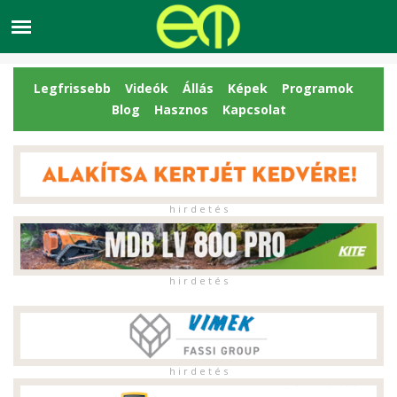
Legfrissebb
Videók
Állás
Képek
Programok
Blog
Hasznos
Kapcsolat
h i r d e t é s
h i r d e t é s
h i r d e t é s