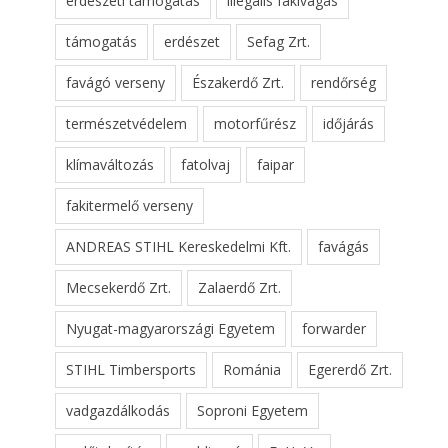
erdészeti támogatás
illegális fakivágás
támogatás
erdészet
Sefag Zrt.
favágó verseny
Északerdő Zrt.
rendőrség
természetvédelem
motorfűrész
időjárás
klímaváltozás
fatolvaj
faipar
fakitermelő verseny
ANDREAS STIHL Kereskedelmi Kft.
favágás
Mecsekerdő Zrt.
Zalaerdő Zrt.
Nyugat-magyarországi Egyetem
forwarder
STIHL Timbersports
Románia
Egererdő Zrt.
vadgazdálkodás
Soproni Egyetem