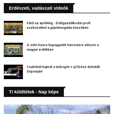
Erdészeti, vadászati videók
Fától az aprítékig - Erdőgazdálkodás profi
eszközökkel a géptámogatás küszöbén
A John Deere legnagyobb harvestere először a
magyar erdőkben
Csalódott bajnok a dobogón + új fűrész debütált
Soponyán!
Ti küldtétek - Nap képe