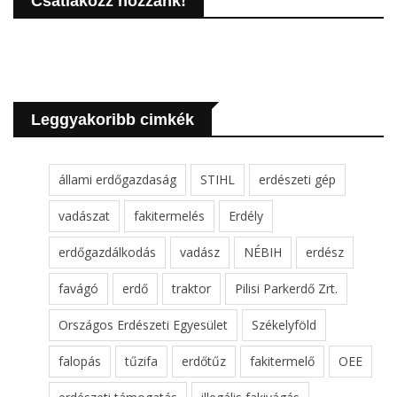
Csatlakozz hozzánk!
Leggyakoribb cimkék
állami erdőgazdaság
STIHL
erdészeti gép
vadászat
fakitermelés
Erdély
erdőgazdálkodás
vadász
NÉBIH
erdész
favágó
erdő
traktor
Pilisi Parkerdő Zrt.
Országos Erdészeti Egyesület
Székelyföld
falopás
tűzifa
erdőtűz
fakitermelő
OEE