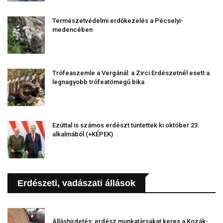
Természetvédelmi erdőkezelés a Pécselyi-
medencében
Trófeaszemle a Vergánál: a Zirci Erdészetnél esett a
legnagyobb trófeatömegű bika
Ezúttal is számos erdészt tüntettek ki október 23.
alkalmából (+KÉPEK)
Erdészeti, vadászati állások
Álláshirdetés: erdész munkatársakat keres a Kozák-