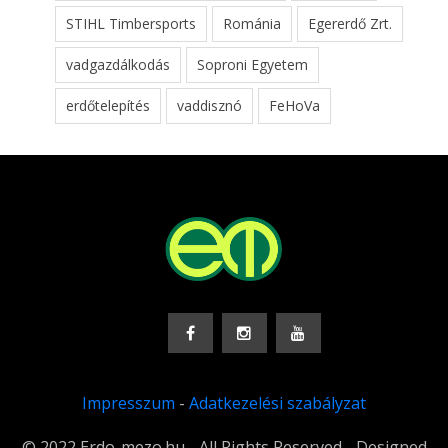
STIHL Timbersports
Románia
Egererdő Zrt.
vadgazdálkodás
Soproni Egyetem
erdőtelepítés
vaddisznó
FeHoVa
Impresszum
-
Adatkezelési szabályzat
© 2022 Erdo-mezo.hu - All Rights Reserved - Designed