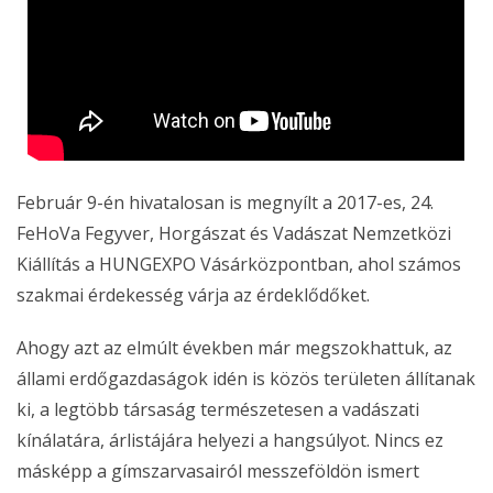
Február 9-én hivatalosan is megnyílt a 2017-es, 24.
FeHoVa Fegyver, Horgászat és Vadászat Nemzetközi
Kiállítás a HUNGEXPO Vásárközpontban, ahol számos
szakmai érdekesség várja az érdeklődőket.
Ahogy azt az elmúlt években már megszokhattuk, az
állami erdőgazdaságok idén is közös területen állítanak
ki, a legtöbb társaság természetesen a vadászati
kínálatára, árlistájára helyezi a hangsúlyot. Nincs ez
másképp a gímszarvasairól messzeföldön ismert