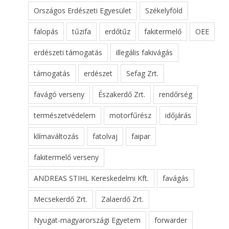
Országos Erdészeti Egyesület
Székelyföld
falopás
tűzifa
erdőtűz
fakitermelő
OEE
erdészeti támogatás
illegális fakivágás
támogatás
erdészet
Sefag Zrt.
favágó verseny
Északerdő Zrt.
rendőrség
természetvédelem
motorfűrész
időjárás
klímaváltozás
fatolvaj
faipar
fakitermelő verseny
ANDREAS STIHL Kereskedelmi Kft.
favágás
Mecsekerdő Zrt.
Zalaerdő Zrt.
Nyugat-magyarországi Egyetem
forwarder