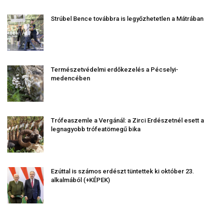
Strúbel Bence továbbra is legyőzhetetlen a Mátrában
Természetvédelmi erdőkezelés a Pécselyi-
medencében
Trófeaszemle a Vergánál: a Zirci Erdészetnél esett a
legnagyobb trófeatömegű bika
Ezúttal is számos erdészt tüntettek ki október 23.
alkalmából (+KÉPEK)