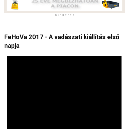
h i r d e t é s
FeHoVa 2017 - A vadászati kiállítás első
napja