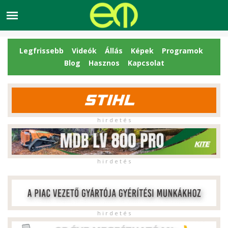
Legfrissebb
Videók
Állás
Képek
Programok
Blog
Hasznos
Kapcsolat
h i r d e t é s
h i r d e t é s
h i r d e t é s