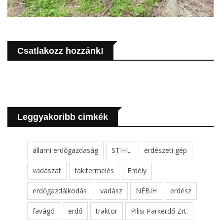
Csatlakozz hozzánk!
Leggyakoribb cimkék
állami erdőgazdaság
STIHL
erdészeti gép
vadászat
fakitermelés
Erdély
erdőgazdálkodás
vadász
NÉBIH
erdész
favágó
erdő
traktor
Pilisi Parkerdő Zrt.