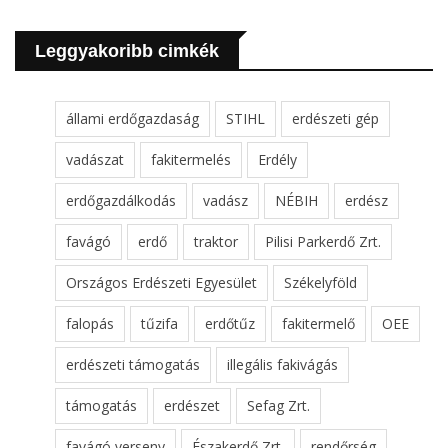
Leggyakoribb cimkék
állami erdőgazdaság
STIHL
erdészeti gép
vadászat
fakitermelés
Erdély
erdőgazdálkodás
vadász
NÉBIH
erdész
favágó
erdő
traktor
Pilisi Parkerdő Zrt.
Országos Erdészeti Egyesület
Székelyföld
falopás
tűzifa
erdőtűz
fakitermelő
OEE
erdészeti támogatás
illegális fakivágás
támogatás
erdészet
Sefag Zrt.
favágó verseny
Északerdő Zrt.
rendőrség