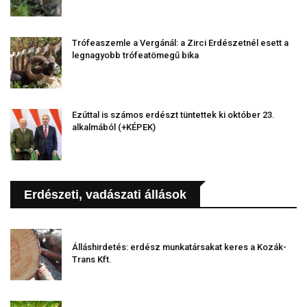
Trófeaszemle a Vergánál: a Zirci Erdészetnél esett a
legnagyobb trófeatömegű bika
Ezúttal is számos erdészt tüntettek ki október 23.
alkalmából (+KÉPEK)
Erdészeti, vadászati állások
Álláshirdetés: erdész munkatársakat keres a Kozák-
Trans Kft.