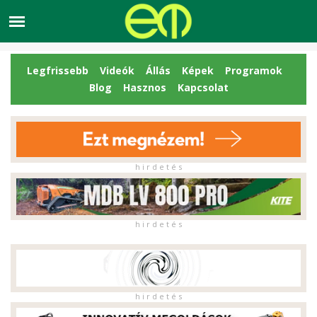
Legfrissebb
Videók
Állás
Képek
Programok
Blog
Hasznos
Kapcsolat
h i r d e t é s
h i r d e t é s
h i r d e t é s