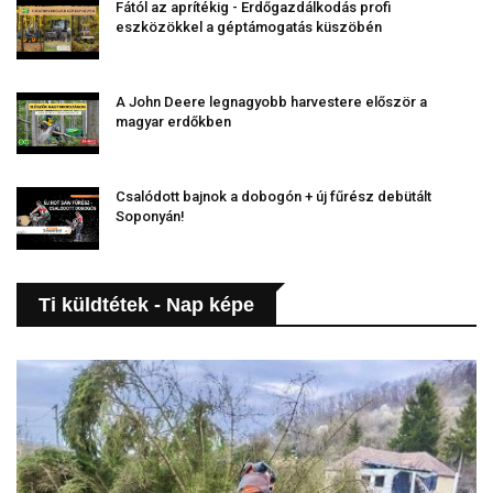
Fától az aprítékig - Erdőgazdálkodás profi
eszközökkel a géptámogatás küszöbén
A John Deere legnagyobb harvestere először a
magyar erdőkben
Csalódott bajnok a dobogón + új fűrész debütált
Soponyán!
Ti küldtétek - Nap képe