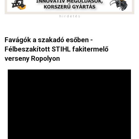
h i r d e t é s
Favágók a szakadó esőben -
Félbeszakított STIHL fakitermelő
verseny Ropolyon