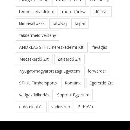
természetvédelem
motorfűrész
időjárás
klímaváltozás
fatolvaj
faipar
fakitermelő verseny
ANDREAS STIHL Kereskedelmi Kft.
favágás
Mecsekerdő Zrt.
Zalaerdő Zrt.
Nyugat-magyarországi Egyetem
forwarder
STIHL Timbersports
Románia
Egererdő Zrt.
vadgazdálkodás
Soproni Egyetem
erdőtelepítés
vaddisznó
FeHoVa