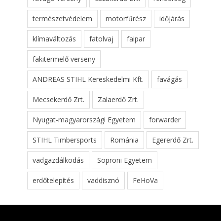
természetvédelem
motorfűrész
időjárás
klímaváltozás
fatolvaj
faipar
fakitermelő verseny
ANDREAS STIHL Kereskedelmi Kft.
favágás
Mecsekerdő Zrt.
Zalaerdő Zrt.
Nyugat-magyarországi Egyetem
forwarder
STIHL Timbersports
Románia
Egererdő Zrt.
vadgazdálkodás
Soproni Egyetem
erdőtelepítés
vaddisznó
FeHoVa