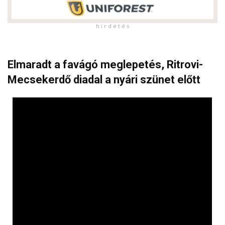
h i r d e t é s
Elmaradt a favágó meglepetés, Ritrovi-
Mecsekerdő diadal a nyári szünet előtt