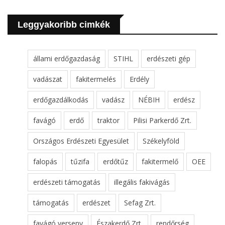
Leggyakoribb cimkék
állami erdőgazdaság
STIHL
erdészeti gép
vadászat
fakitermelés
Erdély
erdőgazdálkodás
vadász
NÉBIH
erdész
favágó
erdő
traktor
Pilisi Parkerdő Zrt.
Országos Erdészeti Egyesület
Székelyföld
falopás
tűzifa
erdőtűz
fakitermelő
OEE
erdészeti támogatás
illegális fakivágás
támogatás
erdészet
Sefag Zrt.
favágó verseny
Északerdő Zrt.
rendőrség