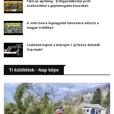
Fától az aprítékig - Erdőgazdálkodás profi
eszközökkel a géptámogatás küszöbén
A John Deere legnagyobb harvestere először a
magyar erdőkben
Csalódott bajnok a dobogón + új fűrész debütált
Soponyán!
Ti küldtétek - Nap képe