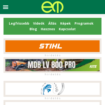
Legfrissebb
Videók
Állás
Képek
Programok
Blog
Hasznos
Kapcsolat
h i r d e t é s
h i r d e t é s
h i r d e t é s