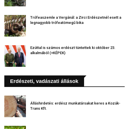
Trófeaszemle a Vergánál: a Zirci Erdészetnél esett a
legnagyobb trófeatömegű bika
Ezúttal is számos erdészt tüntettek ki október 23.
alkalmából (+KÉPEK)
Erdészeti, vadászati állások
Álláshirdetés: erdész munkatársakat keres a Kozák-
Trans Kft.