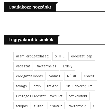
Csatlakozz hozzánk!
Leggyakoribb cimkék
állami erdőgazdaság
STIHL
erdészeti gép
vadászat
fakitermelés
Erdély
erdőgazdálkodás
vadász
NÉBIH
erdész
favágó
erdő
traktor
Pilisi Parkerdő Zrt.
Országos Erdészeti Egyesület
Székelyföld
falopás
tűzifa
erdőtűz
fakitermelő
OEE