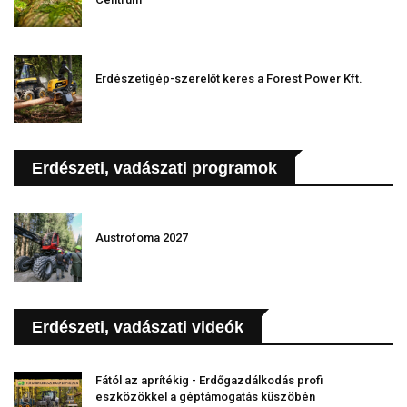
Erdészetigép-szerelőt keres a Forest Power Kft.
Erdészeti, vadászati programok
Austrofoma 2027
Erdészeti, vadászati videók
Fától az aprítékig - Erdőgazdálkodás profi
eszközökkel a géptámogatás küszöbén