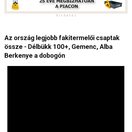
h i r d e t é s
Az ország legjobb fakitermelői csaptak
össze - Délbükk 100+, Gemenc, Alba
Berkenye a dobogón