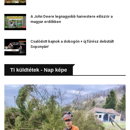
A John Deere legnagyobb harvestere először a
magyar erdőkben
Csalódott bajnok a dobogón + új fűrész debütált
Soponyán!
Ti küldtétek - Nap képe