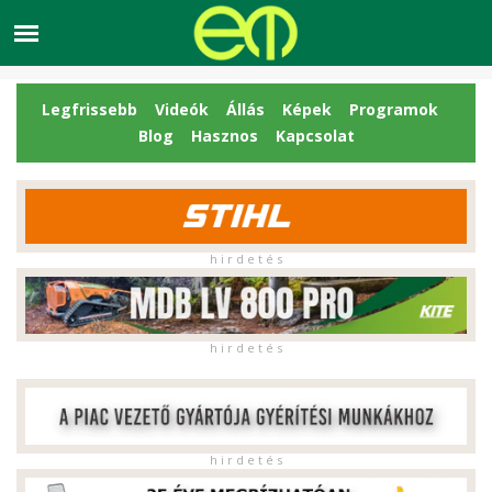
Legfrissebb
Videók
Állás
Képek
Programok
Blog
Hasznos
Kapcsolat
h i r d e t é s
h i r d e t é s
h i r d e t é s