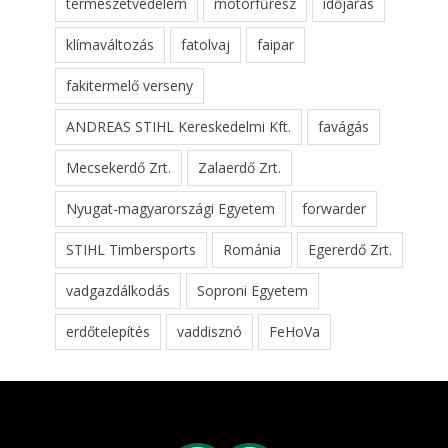
természetvédelem
motorfűrész
időjárás
klímaváltozás
fatolvaj
faipar
fakitermelő verseny
ANDREAS STIHL Kereskedelmi Kft.
favágás
Mecsekerdő Zrt.
Zalaerdő Zrt.
Nyugat-magyarországi Egyetem
forwarder
STIHL Timbersports
Románia
Egererdő Zrt.
vadgazdálkodás
Soproni Egyetem
erdőtelepítés
vaddisznó
FeHoVa