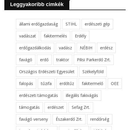
Leggyakoribb cimkék
állami erdőgazdaság
STIHL
erdészeti gép
vadászat
fakitermelés
Erdély
erdőgazdálkodás
vadász
NÉBIH
erdész
favágó
erdő
traktor
Pilisi Parkerdő Zrt.
Országos Erdészeti Egyesület
Székelyföld
falopás
tűzifa
erdőtűz
fakitermelő
OEE
erdészeti támogatás
illegális fakivágás
támogatás
erdészet
Sefag Zrt.
favágó verseny
Északerdő Zrt.
rendőrség