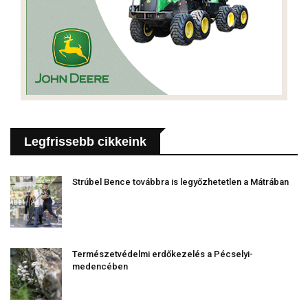
Legfrissebb cikkeink
Strúbel Bence továbbra is legyőzhetetlen a Mátrában
Természetvédelmi erdőkezelés a Pécselyi-
medencében