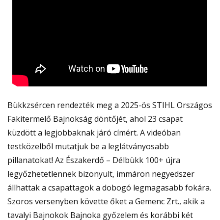
Bükkzsércen rendezték meg a 2025-ös STIHL Országos
Fakitermelő Bajnokság döntőjét, ahol 23 csapat
küzdött a legjobbaknak járó címért. A videóban
testközelből mutatjuk be a leglátványosabb
pillanatokat! Az Északerdő – Délbükk 100+ újra
legyőzhetetlennek bizonyult, immáron negyedszer
állhattak a csapattagok a dobogó legmagasabb fokára.
Szoros versenyben követte őket a Gemenc Zrt., akik a
tavalyi Bajnokok Bajnoka győzelem és korábbi két