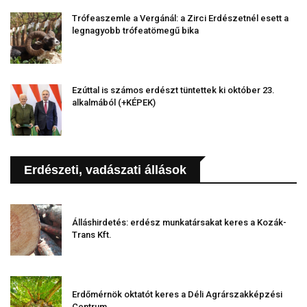
Trófeaszemle a Vergánál: a Zirci Erdészetnél esett a
legnagyobb trófeatömegű bika
Ezúttal is számos erdészt tüntettek ki október 23.
alkalmából (+KÉPEK)
Erdészeti, vadászati állások
Álláshirdetés: erdész munkatársakat keres a Kozák-
Trans Kft.
Erdőmérnök oktatót keres a Déli Agrárszakképzési
Centrum