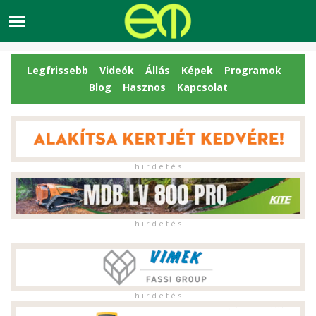
Legfrissebb
Videók
Állás
Képek
Programok
Blog
Hasznos
Kapcsolat
h i r d e t é s
h i r d e t é s
h i r d e t é s