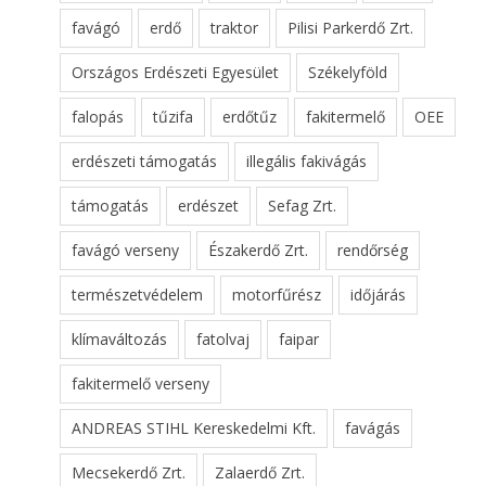
favágó
erdő
traktor
Pilisi Parkerdő Zrt.
Országos Erdészeti Egyesület
Székelyföld
falopás
tűzifa
erdőtűz
fakitermelő
OEE
erdészeti támogatás
illegális fakivágás
támogatás
erdészet
Sefag Zrt.
favágó verseny
Északerdő Zrt.
rendőrség
természetvédelem
motorfűrész
időjárás
klímaváltozás
fatolvaj
faipar
fakitermelő verseny
ANDREAS STIHL Kereskedelmi Kft.
favágás
Mecsekerdő Zrt.
Zalaerdő Zrt.