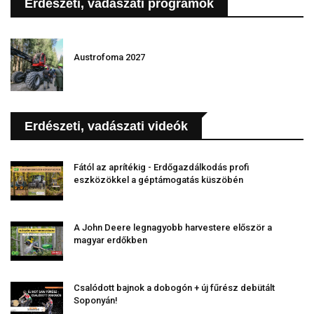
Erdészeti, vadászati programok
Austrofoma 2027
Erdészeti, vadászati videók
Fától az aprítékig - Erdőgazdálkodás profi
eszközökkel a géptámogatás küszöbén
A John Deere legnagyobb harvestere először a
magyar erdőkben
Csalódott bajnok a dobogón + új fűrész debütált
Soponyán!