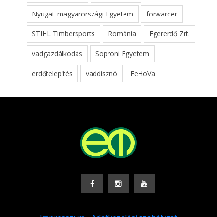
Nyugat-magyarországi Egyetem
forwarder
STIHL Timbersports
Románia
Egererdő Zrt.
vadgazdálkodás
Soproni Egyetem
erdőtelepítés
vaddisznó
FeHoVa