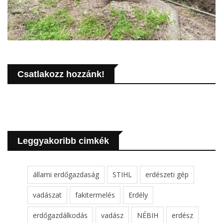
Csatlakozz hozzánk!
Leggyakoribb cimkék
állami erdőgazdaság
STIHL
erdészeti gép
vadászat
fakitermelés
Erdély
erdőgazdálkodás
vadász
NÉBIH
erdész