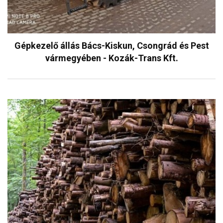
Gépkezelő állás Bács-Kiskun, Csongrád és Pest
vármegyében - Kozák-Trans Kft.