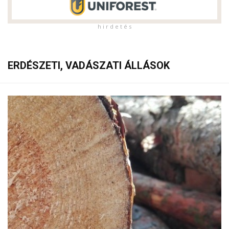
h i r d e t é s
ERDÉSZETI, VADÁSZATI ÁLLÁSOK