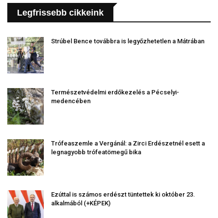
Legfrissebb cikkeink
Strúbel Bence továbbra is legyőzhetetlen a Mátrában
Természetvédelmi erdőkezelés a Pécselyi-
medencében
Trófeaszemle a Vergánál: a Zirci Erdészetnél esett a
legnagyobb trófeatömegű bika
Ezúttal is számos erdészt tüntettek ki október 23.
alkalmából (+KÉPEK)