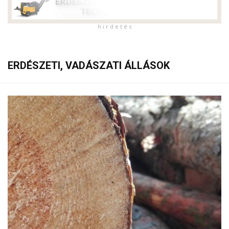
h i r d e t é s
ERDÉSZETI, VADÁSZATI ÁLLÁSOK