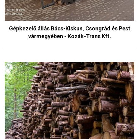
Gépkezelő állás Bács-Kiskun, Csongrád és Pest
vármegyében - Kozák-Trans Kft.