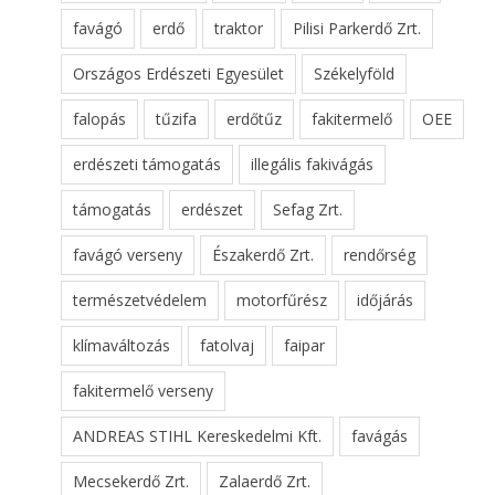
favágó
erdő
traktor
Pilisi Parkerdő Zrt.
Országos Erdészeti Egyesület
Székelyföld
falopás
tűzifa
erdőtűz
fakitermelő
OEE
erdészeti támogatás
illegális fakivágás
támogatás
erdészet
Sefag Zrt.
favágó verseny
Északerdő Zrt.
rendőrség
természetvédelem
motorfűrész
időjárás
klímaváltozás
fatolvaj
faipar
fakitermelő verseny
ANDREAS STIHL Kereskedelmi Kft.
favágás
Mecsekerdő Zrt.
Zalaerdő Zrt.