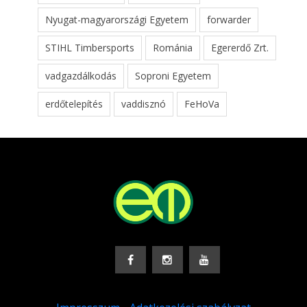
Nyugat-magyarországi Egyetem
forwarder
STIHL Timbersports
Románia
Egererdő Zrt.
vadgazdálkodás
Soproni Egyetem
erdőtelepítés
vaddisznó
FeHoVa