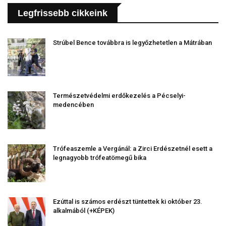
Legfrissebb cikkeink
Strúbel Bence továbbra is legyőzhetetlen a Mátrában
Természetvédelmi erdőkezelés a Pécselyi-
medencében
Trófeaszemle a Vergánál: a Zirci Erdészetnél esett a
legnagyobb trófeatömegű bika
Ezúttal is számos erdészt tüntettek ki október 23.
alkalmából (+KÉPEK)