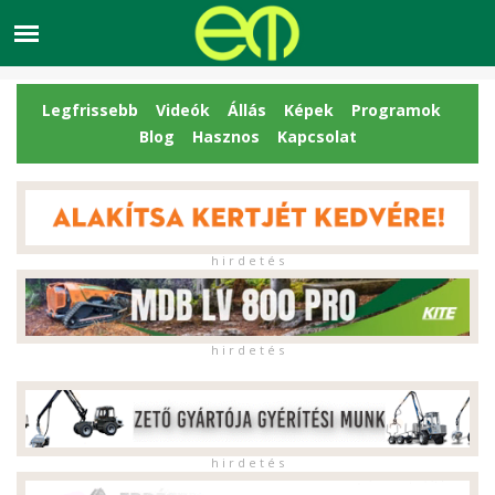
Legfrissebb
Videók
Állás
Képek
Programok
Blog
Hasznos
Kapcsolat
h i r d e t é s
h i r d e t é s
h i r d e t é s