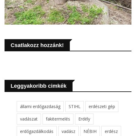
Csatlakozz hozzánk!
Leggyakoribb cimkék
állami erdőgazdaság
STIHL
erdészeti gép
vadászat
fakitermelés
Erdély
erdőgazdálkodás
vadász
NÉBIH
erdész