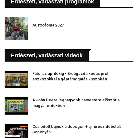
Erdészeti, vadászati programok
Austrofoma 2027
Erdészeti, vadászati videók
Fától az aprítékig - Erdőgazdálkodás profi
eszközökkel a géptámogatás küszöbén
A John Deere legnagyobb harvestere először a
magyar erdőkben
Csalódott bajnok a dobogón + új fűrész debütált
Soponyán!