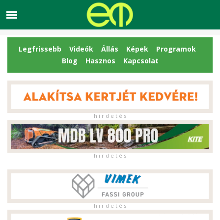
Legfrissebb
Videók
Állás
Képek
Programok
Blog
Hasznos
Kapcsolat
h i r d e t é s
h i r d e t é s
h i r d e t é s