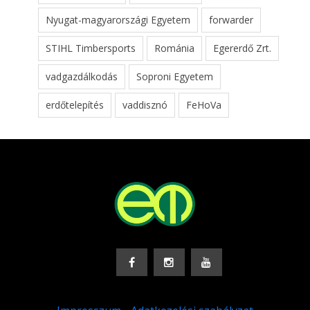
Nyugat-magyarországi Egyetem
forwarder
STIHL Timbersports
Románia
Egererdő Zrt.
vadgazdálkodás
Soproni Egyetem
erdőtelepítés
vaddisznó
FeHoVa