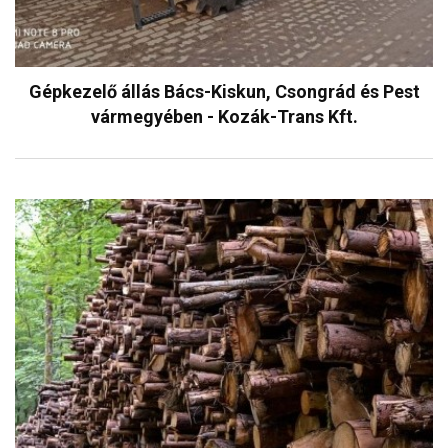
Gépkezelő állás Bács-Kiskun, Csongrád és Pest
vármegyében - Kozák-Trans Kft.