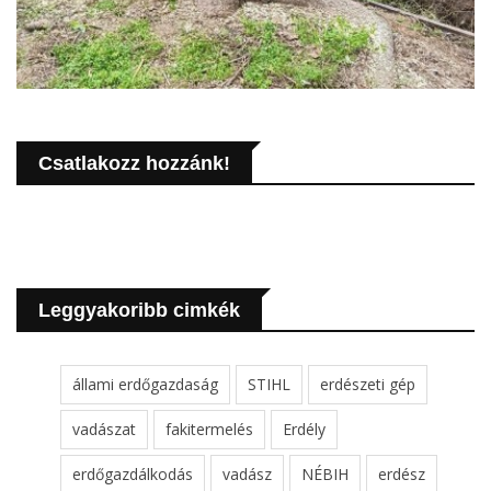
Csatlakozz hozzánk!
Leggyakoribb cimkék
állami erdőgazdaság
STIHL
erdészeti gép
vadászat
fakitermelés
Erdély
erdőgazdálkodás
vadász
NÉBIH
erdész