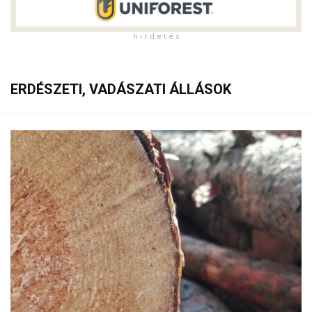
h i r d e t é s
ERDÉSZETI, VADÁSZATI ÁLLÁSOK