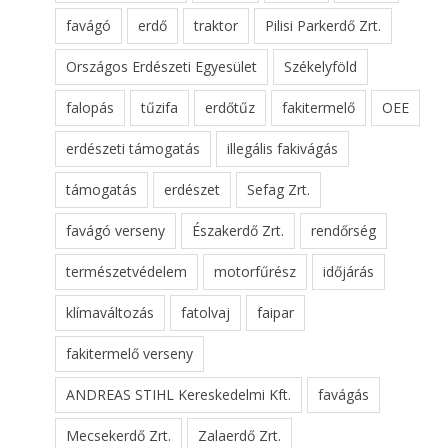
favágó
erdő
traktor
Pilisi Parkerdő Zrt.
Országos Erdészeti Egyesület
Székelyföld
falopás
tűzifa
erdőtűz
fakitermelő
OEE
erdészeti támogatás
illegális fakivágás
támogatás
erdészet
Sefag Zrt.
favágó verseny
Északerdő Zrt.
rendőrség
természetvédelem
motorfűrész
időjárás
klímaváltozás
fatolvaj
faipar
fakitermelő verseny
ANDREAS STIHL Kereskedelmi Kft.
favágás
Mecsekerdő Zrt.
Zalaerdő Zrt.