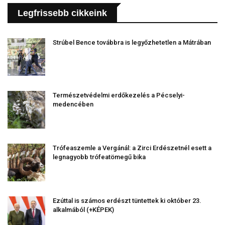
Legfrissebb cikkeink
Strúbel Bence továbbra is legyőzhetetlen a Mátrában
Természetvédelmi erdőkezelés a Pécselyi-
medencében
Trófeaszemle a Vergánál: a Zirci Erdészetnél esett a
legnagyobb trófeatömegű bika
Ezúttal is számos erdészt tüntettek ki október 23.
alkalmából (+KÉPEK)