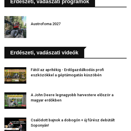
Erdészeti, vadászati programok
Austrofoma 2027
Erdészeti, vadászati videók
Fától az aprítékig - Erdőgazdálkodás profi
eszközökkel a géptámogatás küszöbén
A John Deere legnagyobb harvestere először a
magyar erdőkben
Csalódott bajnok a dobogón + új fűrész debütált
Soponyán!