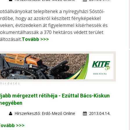
otóállványokat telepítenek a nyíregyházi Sóstói-
rdőbe, hogy az azokról készített fényképekkel
veken, évtizedeken át figyelemmel kísérhessék és
okumentálhassák a 370 hektáros védett terület
áltozásait.
Tovább >>>
h i r d e t é s
jabb mérgezett rétihéja - Ezúttal Bács-Kiskun
megyében
Hírszerkesztő: Erdő-Mező Online
2013.04.14.
Tovább >>>