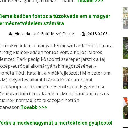
zomszédságában, a román oldalon.
Tovább >>>
Kiemelkedően fontos a túzokvédelem a magyar
természetvédelem számára
Hírszerkesztő: Erdő-Mező Online
2013.04.08.
 túzokvédelem a magyar természetvédelem számára
indig kiemelkedően fontos volt, a Kőrös-Maros
emzeti Park pedig központi szerepet játszik a faj
özép-európai állományának megőrzésében -
ondta Tóth Katalin, a Vidékfejlesztési Minisztérium
VM) helyettes államtitkára a Közép-európai
úzokpopulációk megőrzéséről szóló Egyetértési
Memorandum (Túzokvédelmi Memorandum) részes
eleinek harmadik találkozóján hétfőn
zarvason.
Tovább >>>
édik a medvehagymát a mértéktelen gyűjtéstől