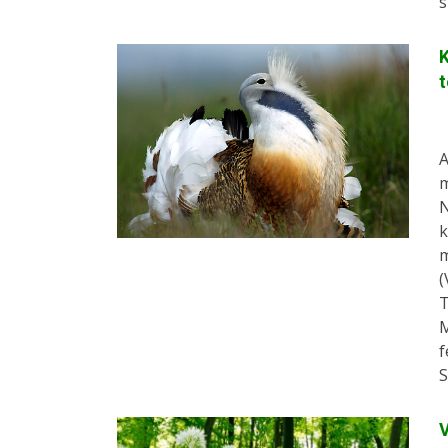
s
A
m
N
k
m
(
T
f
S
V