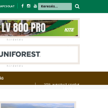
KAPCSOLAT
h i r d e t é s
h i r d e t é s
ÁG
2026. augusztus 8. szombat,
László
napja