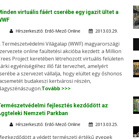
inden virtuális fáért cserébe egy igazit ültet a
WWF
Hírszerkesztő: Erdő-Mező Online
2013.03.29.
 Természetvédelmi Világalap (WWF) magyarországi
zervezete online faültetési akcióba kezdett: a Million
rees Project keretében létrehozott virtuális felületen
árki egyéniségéhez illő fát tervezhet, amelyért
serébe a szervezet vállalja, hogy elültet egy őshonos
acsemetét budakeszi kertvárosi részén,
agyszénászugon.
Tovább >>>
ermészetvédelmi fejlesztés kezdődött az
Aggteleki Nemzeti Parkban
Hírszerkesztő: Erdő-Mező Online
2013.03.25.
egkezdődött a védett természeti értékű gyepek