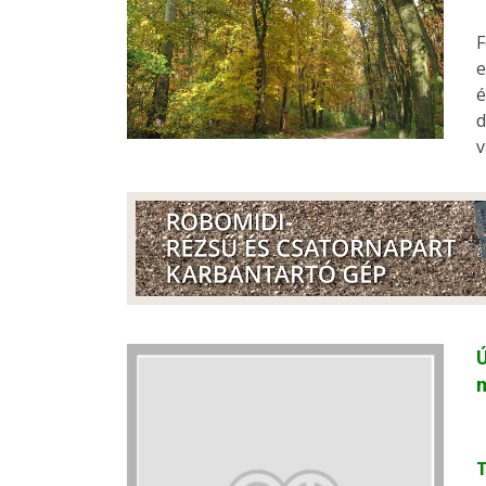
F
e
é
d
v
Ú