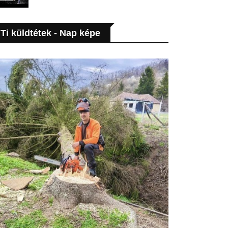
Ti küldtétek - Nap képe