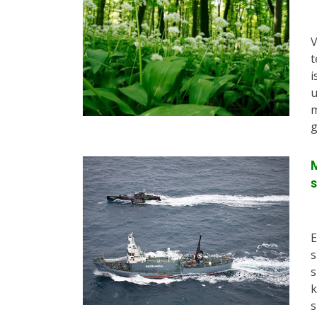
V
t
i
u
m
g
M
s
E
s
s
k
s