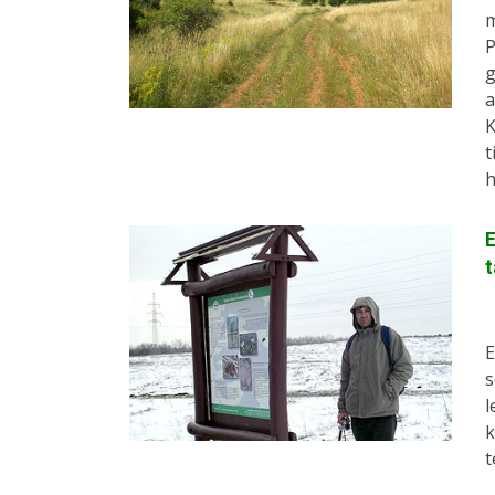
m
P
g
a
K
t
h
E
t
E
s
l
k
t