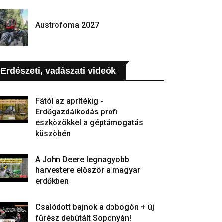
Austrofoma 2027
Erdészeti, vadászati videók
Fától az aprítékig -
Erdőgazdálkodás profi
eszközökkel a géptámogatás
küszöbén
A John Deere legnagyobb
harvestere először a magyar
erdőkben
Csalódott bajnok a dobogón + új
fűrész debütált Soponyán!