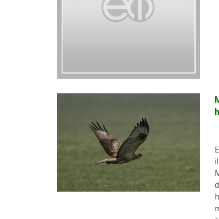
M
E
i
M
d
h
m