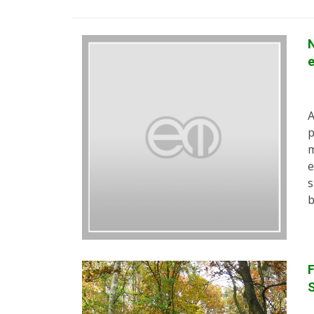
N
e
A
p
m
e
s
b
F