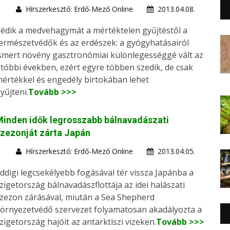
Hírszerkesztő: Erdő-Mező Online
2013.04.08.
édik a medvehagymát a mértéktelen gyűjtéstől a
ermészetvédők és az erdészek: a gyógyhatásairól
smert növény gasztronómiai különlegességgé vált az
tóbbi években, ezért egyre többen szedik, de csak
értékkel és engedély birtokában lehet
yűjteni.
Tovább >>>
inden idők legrosszabb bálnavadászati
zezonját zárta Japán
Hírszerkesztő: Erdő-Mező Online
2013.04.05.
ddigi legcsekélyebb fogásával tér vissza Japánba a
zigetország bálnavadászflottája az idei halászati
zezon zárásával, miután a Sea Shepherd
örnyezetvédő szervezet folyamatosan akadályozta a
zigetország hajóit az antarktiszi vizeken.
Tovább >>>