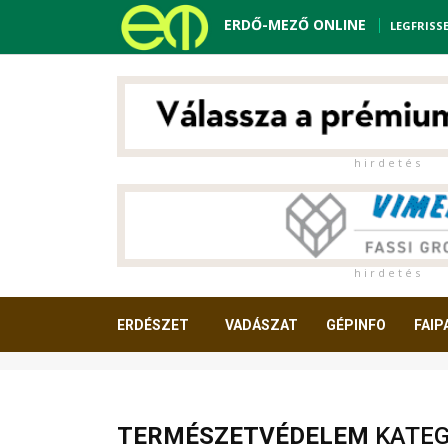
ERDŐ-MEZŐ ONLINE
LEGFRISS
h i r d e t é s
h i r d e t é s
ERDÉSZET
VADÁSZAT
GÉPINFO
FAIP
OLVASNIVALÓ
TERMÉSZETVÉDELEM
KATEG