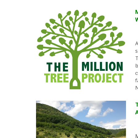
M
A
s
T
b
c
f
N
T
M