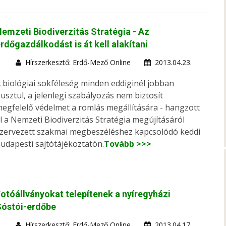
emzeti Biodiverzitás Stratégia - Az
rdőgazdálkodást is át kell alakítani
Hírszerkesztő: Erdő-Mező Online
2013.04.23.
 biológiai sokféleség minden eddiginél jobban
usztul, a jelenlegi szabályozás nem biztosít
egfelelő védelmet a romlás megállítására - hangzott
l a Nemzeti Biodiverzitás Stratégia megújításáról
zervezett szakmai megbeszéléshez kapcsolódó keddi
udapesti sajtótájékoztatón.
Tovább >>>
otóállványokat telepítenek a nyíregyházi
Sóstói-erdőbe
Hírszerkesztő: Erdő-Mező Online
2013.04.17.