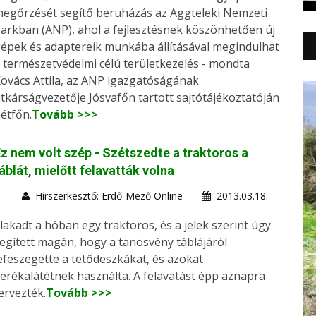
egőrzését segítő beruházás az Aggteleki Nemzeti
arkban (ANP), ahol a fejlesztésnek köszönhetően új
épek és adaptereik munkába állításával megindulhat
 természetvédelmi célú területkezelés - mondta
ovács Attila, az ANP igazgatóságának
itkárságvezetője Jósvafőn tartott sajtótájékoztatóján
étfőn.
Tovább >>>
z nem volt szép - Szétszedte a traktoros a
áblát, mielőtt felavatták volna
Hírszerkesztő: Erdő-Mező Online
2013.03.18.
lakadt a hóban egy traktoros, és a jelek szerint úgy
egített magán, hogy a tanösvény táblájáról
efeszegette a tetődeszkákat, és azokat
erékalátétnek használta. A felavatást épp aznapra
ervezték.
Tovább >>>