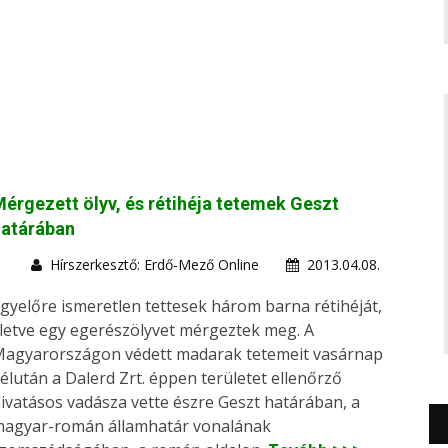
érgezett ölyv, és rétihéja tetemek Geszt
határában
Hírszerkesztő: Erdő-Mező Online
2013.04.08.
gyelőre ismeretlen tettesek három barna rétihéját,
lletve egy egerészölyvet mérgeztek meg. A
agyarországon védett madarak tetemeit vasárnap
élután a Dalerd Zrt. éppen területet ellenőrző
ivatásos vadásza vette észre Geszt határában, a
agyar-román államhatár vonalának