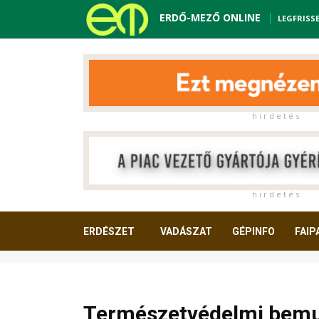
ERDŐ-MEZŐ ONLINE
LEGFRISS
h i r d e t é s
h i r d e t é s
ERDÉSZET
VADÁSZAT
GÉPINFO
FAIP
OLVASNIVALÓ
Természetvédelmi bemut