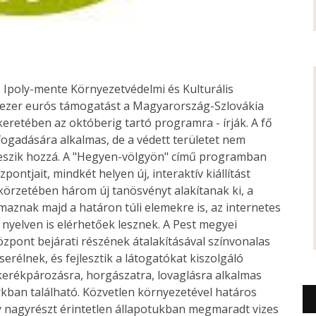
Ipoly-mente Környezetvédelmi és Kulturális
8 ezer eurós támogatást a Magyarország-Szlovákia
etében az októberig tartó programra - írják. A fő
fogadására alkalmas, de a védett területet nem
- teszik hozzá. A "Hegyen-völgyön" című programban
pontjait, mindkét helyen új, interaktív kiállítást
örzetében három új tanösvényt alakítanak ki, a
lmaznak majd a határon túli elemekre is, az internetes
nyelven is elérhetőek lesznek. A Pest megyei
zpont bejárati részének átalakításával színvonalas
erélnek, és fejlesztik a látogatókat kiszolgáló
 kerékpározásra, horgászatra, lovaglásra alkalmas
rkban található. Közvetlen környezetével határos
ely nagyrészt érintetlen állapotukban megmaradt vizes