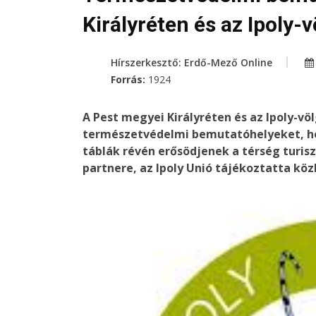
Királyréten és az Ipoly-
Hírszerkesztő: Erdő-Mező Online
Forrás:
1924
A Pest megyei Királyréten és az Ipoly-völ
természetvédelmi bemutatóhelyeket, hog
táblák révén erősödjenek a térség turiszt
partnere, az Ipoly Unió tájékoztatta kö