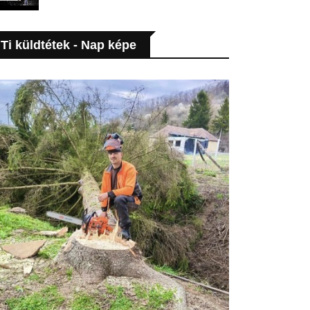
Ti küldtétek - Nap képe