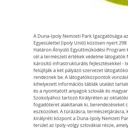
A Duna-Ipoly Nemzeti Park Igazgatósága az 
Egyesülettel (Ipoly Unió) közösen nyert 29
Határon Átnyúló Együttműködési Program ker
cél a természeti értékek védelme látogatók 
károsító infrastrukturális fejlesztésekkel 
felújítják a két pályázó szervezet látogatóköz
rendeznek be. A látogatóközpontok vonzásk
kihelyezett információs táblák utalást tarta
és a nyomtatott anyagok szlovák és magyar 
Szokolyához tartozó Királyréten az oktatókö
fogadóteret alakítanak ki, berendezéseket cs
eszközöket. A túrázásra, természetjárásra,
királyréti központ a Duna-Ipoly Nemzeti Pa
terület az Ipoly-völgy szlovákiai része, am