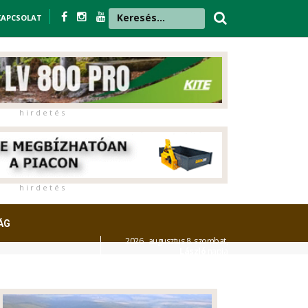
KAPCSOLAT
h i r d e t é s
h i r d e t é s
ÁG
2026. augusztus 8. szombat,
László
napja