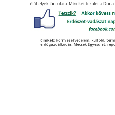
élőhelyek láncolata. Mindkét terület a Duna-
,
,
Cimkék:
környezetvédelem
külföld
term
,
,
erdőgazdálkodás
Mecsek Egyesület
rep