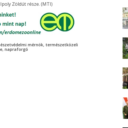
Ipoly Zöldút része. (MTI)
,
észetvédelmi mérnök
természetközeli
,
ce
napraforgó