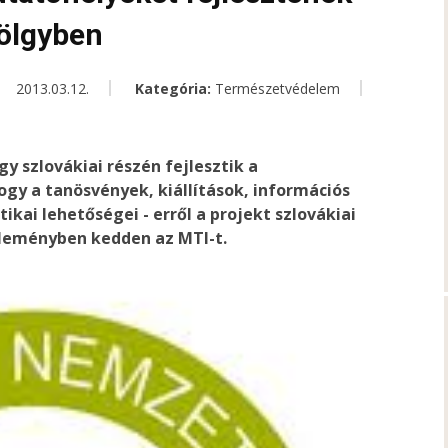
völgyben
2013.03.12.
Kategória:
Természetvédelem
gy szlovákiai részén fejlesztik a
y a tanösvények, kiállítások, információs
ikai lehetőségei - erről a projekt szlovákiai
zleményben kedden az MTI-t.