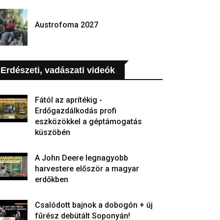
Austrofoma 2027
Erdészeti, vadászati videók
Fától az aprítékig -
Erdőgazdálkodás profi
eszközökkel a géptámogatás
küszöbén
A John Deere legnagyobb
harvestere először a magyar
erdőkben
Csalódott bajnok a dobogón + új
fűrész debütált Soponyán!