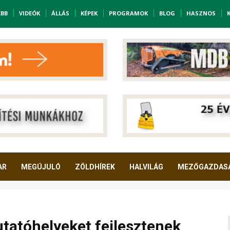
EBB
VIDEÓK
ÁLLÁS
KÉPEK
PROGRAMOK
BLOG
HASZNOS
AR
MEGÚJULÓ
ZÖLDHÍREK
HALVILÁG
MEZŐGAZDAS
atóhelyeket fejlesztenek