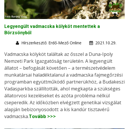
Legyengült vadmacska kölyköt mentettek a
Börzsönyből
Hírszerkesztő: Erdő-Mező Online
2021.10.29.
Vadmacska kölyköt találtak az ősszel a Duna-Ipoly
Nemzeti Park Igazgatóság területén. A legyengült
állatot – befogását követően – a természetvédelem
munkatársai haladéktalanul a vadmacska fajmegőrzési
programban együttműködő partnerükhöz, a Budakeszi
Vadasparkba szállították, ahol megkapta a szükséges
állatorvosi kezeléseket és azóta probléma nélkül
cseperedik. Az időközben elvégzett genetikai vizsgálat
alapján bebizonyosodott: a kis kandúr tisztavérű
vadmacska.
Tovább >>>