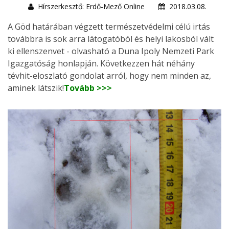
Hírszerkesztő: Erdő-Mező Online
2018.03.08.
A Göd határában végzett természetvédelmi célú irtás
továbbra is sok arra látogatóból és helyi lakosból vált
ki ellenszenvet - olvasható a Duna Ipoly Nemzeti Park
Igazgatóság honlapján. Következzen hát néhány
tévhit-eloszlató gondolat arról, hogy nem minden az,
aminek látszik!
Tovább >>>