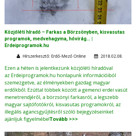
Közjóléti híradó – Farkas a Börzsönyben, kisvasutas
programok, medvehagyma, hóvirág… |
Erdeiprogramok.hu
Hírszerkesztő: Erdő-Mező Online
2018.02.08.
Ezen a héten is jelentkezünk közjóléti híradóval
az
Erdeiprogramok.hu
honlapunk információiból
szemezgetve, az élményekben gazdag magyar
erdőkből. Ezúttal többek között a gemenci erdei vasút
menetrendjéről, a börzsönyi farkasról, a legszebb
magyar sajtófotókról, kisvasutas programokról, az
illegális agancsgyűjtésről szóló bejegyzéseinket
ajánljuk figyelmébe!
Tovább >>>