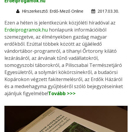
Erdeiprogamok.hu
Hírszerkesztő: Erdő-Mező Online
2017.03.30.
Ezen a héten is jelentkezünk közjóléti híradóval az
Erdeiprogramok.hu
honlapunk információiból
szemezgetve, az élményekben gazdag magyar
erdőkből. Ezúttal többek között az újjáéledő
vándortábor-programról, a tihanyi Őrtorony kilátó
lezárásáról, az árvának tűnő vadállatokról,
somogyszobi táborokról, a Piliscsabai Természetjáró
Egyesületről, a solymári kökörcsinekről, a budaörsi
Kopárokon végzett fakitermelésről, az Erdők Házáról
és a medvehagyma gyűjtéséről szóló bejegyzéseinket
ajánljuk figyelmébe!
Tovább >>>