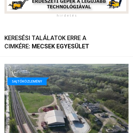
h i r d e t é s
KERESÉSI TALÁLATOK ERRE A
CIMKÉRE:
MECSEK EGYESÜLET
SAJTÓKÖZLEMÉNY