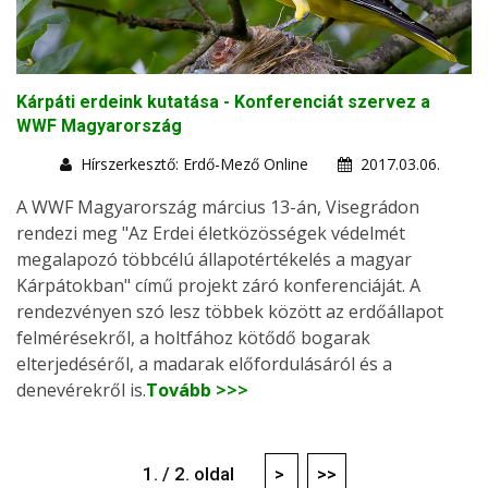
Kárpáti erdeink kutatása - Konferenciát szervez a
WWF Magyarország
Hírszerkesztő: Erdő-Mező Online
2017.03.06.
A WWF Magyarország március 13-án, Visegrádon
rendezi meg "Az Erdei életközösségek védelmét
megalapozó többcélú állapotértékelés a magyar
Kárpátokban" című projekt záró konferenciáját. A
rendezvényen szó lesz többek között az erdőállapot
felmérésekről, a holtfához kötődő bogarak
elterjedéséről, a madarak előfordulásáról és a
denevérekről is.
Tovább >>>
1. / 2. oldal
>
>>