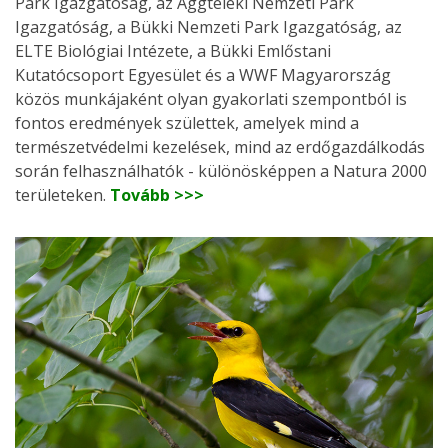
Park Igazgatóság, az Aggteleki Nemzeti Park
Igazgatóság, a Bükki Nemzeti Park Igazgatóság, az
ELTE Biológiai Intézete, a Bükki Emlőstani
Kutatócsoport Egyesület és a WWF Magyarország
közös munkájaként olyan gyakorlati szempontból is
fontos eredmények születtek, amelyek mind a
természetvédelmi kezelések, mind az erdőgazdálkodás
során felhasználhatók - különösképpen a Natura 2000
területeken.
Tovább >>>