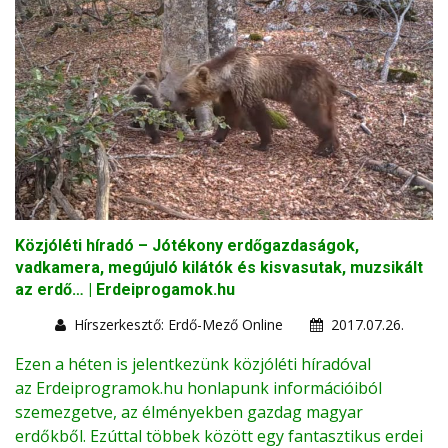
Közjóléti híradó – Jótékony erdőgazdaságok,
vadkamera, megújuló kilátók és kisvasutak, muzsikált
az erdő… | Erdeiprogamok.hu
Hírszerkesztő: Erdő-Mező Online
2017.07.26.
Ezen a héten is jelentkezünk közjóléti híradóval
az
Erdeiprogramok.hu
honlapunk információiból
szemezgetve, az élményekben gazdag magyar
erdőkből. Ezúttal többek között egy fantasztikus erdei