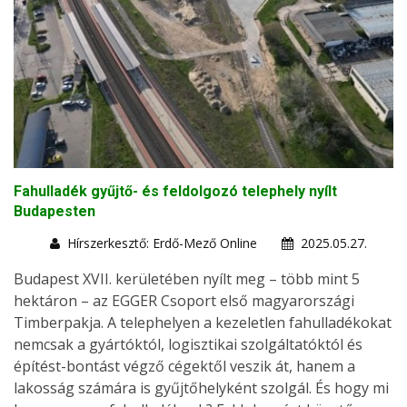
Fahulladék gyűjtő- és feldolgozó telephely nyílt
Budapesten
Hírszerkesztő: Erdő-Mező Online
2025.05.27.
Budapest XVII. kerületében nyílt meg – több mint 5
hektáron – az EGGER Csoport első magyarországi
Timberpakja. A telephelyen a kezeletlen fahulladékokat
nemcsak a gyártóktól, logisztikai szolgáltatóktól és
építést-bontást végző cégektől veszik át, hanem a
lakosság számára is gyűjtőhelyként szolgál. És hogy mi