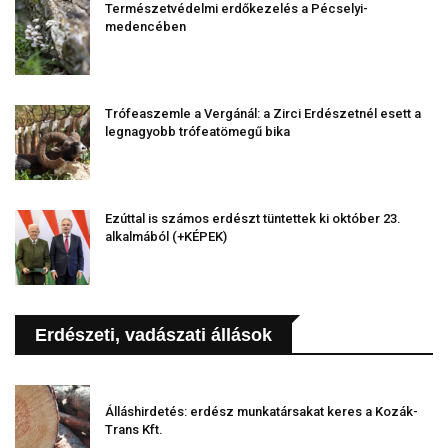
Természetvédelmi erdőkezelés a Pécselyi-
medencében
Trófeaszemle a Vergánál: a Zirci Erdészetnél esett a
legnagyobb trófeatömegű bika
Ezúttal is számos erdészt tüntettek ki október 23.
alkalmából (+KÉPEK)
Erdészeti, vadászati állások
Álláshirdetés: erdész munkatársakat keres a Kozák-
Trans Kft.