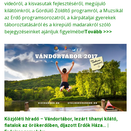
videóról, a kisvasutak fejlesztéséről, megújuló
kilátóinkról, a Gördülő Zöldítő programról, a Muzsikál
az Erdő programsorozatról, a kárpátaljai gyerekek
táboroztatásáról és a kirepülő madarakról szóló
bejegyzéseinket ajánljuk figyelmébe!
Tovább >>>
Közjóléti híradó – Vándortábor, lezárt tihanyi kilátó,
fiatalok az örökerdőben, díjazott Erdők Háza… |