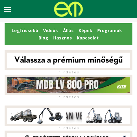
Legfrissebb
Videók
Állás
Képek
Programok
Blog
Hasznos
Kapcsolat
h i r d e t é s
h i r d e t é s
h i r d e t é s