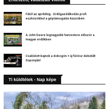
Fától az aprítékig - Erdőgazdálkodás profi
eszközökkel a géptámogatás küszöbén
A John Deere legnagyobb harvestere először a
magyar erdőkben
Csalódott bajnok a dobogón + új fűrész debütált
Soponyán!
Ti küldtétek - Nap képe