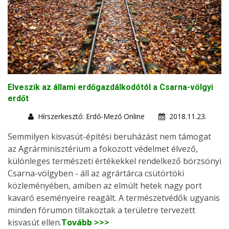
Elveszik az állami erdőgazdálkodótól a Csarna-völgyi
erdőt
Hírszerkesztő: Erdő-Mező Online
2018.11.23.
Semmilyen kisvasút-építési beruházást nem támogat
az Agrárminisztérium a fokozott védelmet élvező,
különleges természeti értékekkel rendelkező börzsönyi
Csarna-völgyben - áll az agrártárca csütörtöki
közleményében, amiben az elmúlt hetek nagy port
kavaró eseményeire reagált. A természetvédők ugyanis
minden fórumon tiltakoztak a területre tervezett
kisvasút ellen.
Tovább >>>