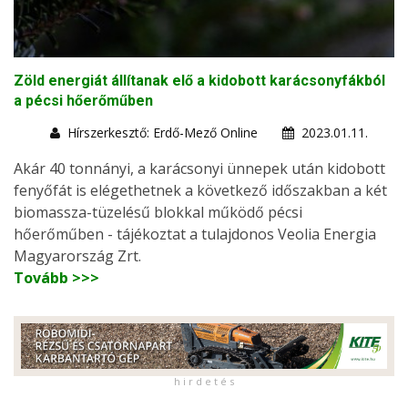
Zöld energiát állítanak elő a kidobott karácsonyfákból
a pécsi hőerőműben
Hírszerkesztő: Erdő-Mező Online
2023.01.11.
Akár 40 tonnányi, a karácsonyi ünnepek után kidobott
fenyőfát is elégethetnek a következő időszakban a két
biomassza-tüzelésű blokkal működő pécsi
hőerőműben - tájékoztat a tulajdonos Veolia Energia
Magyarország Zrt.
Tovább >>>
h i r d e t é s