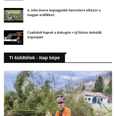
A John Deere legnagyobb harvestere először a
magyar erdőkben
Csalódott bajnok a dobogón + új fűrész debütált
Soponyán!
Ti küldtétek - Nap képe