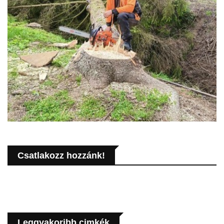
Csatlakozz hozzánk!
Leggyakoribb cimkék