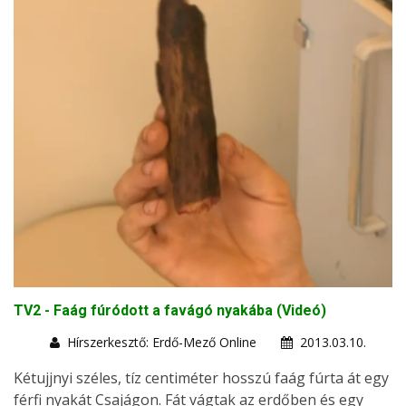
TV2 - Faág fúródott a favágó nyakába (Videó)
Hírszerkesztő: Erdő-Mező Online
2013.03.10.
Kétujjnyi széles, tíz centiméter hosszú faág fúrta át egy
férfi nyakát Csajágon. Fát vágtak az erdőben és egy