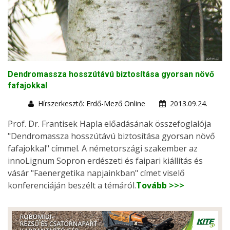
Dendromassza hosszútávú biztosítása gyorsan növő
fafajokkal
Hírszerkesztő: Erdő-Mező Online
2013.09.24.
Prof. Dr. Frantisek Hapla előadásának összefoglalója
"Dendromassza hosszútávú biztosítása gyorsan növő
fafajokkal" címmel. A németországi szakember az
innoLignum Sopron erdészeti és faipari kiállítás és
vásár "Faenergetika napjainkban" címet viselő
konferenciáján beszélt a témáról.
Tovább >>>