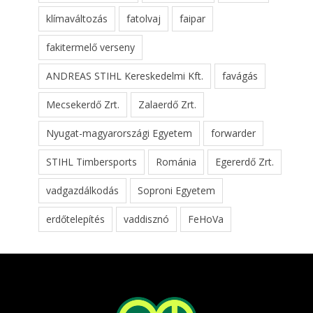
klímaváltozás
fatolvaj
faipar
fakitermelő verseny
ANDREAS STIHL Kereskedelmi Kft.
favágás
Mecsekerdő Zrt.
Zalaerdő Zrt.
Nyugat-magyarországi Egyetem
forwarder
STIHL Timbersports
Románia
Egererdő Zrt.
vadgazdálkodás
Soproni Egyetem
erdőtelepítés
vaddisznó
FeHoVa