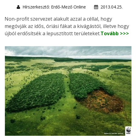
Hírszerkesztő: Erdő-Mező Online
2013.04.25.
Non-profit szervezet alakult azzal a céllal, hogy
megóvják az idős, óriási fákat a kivágástól, illetve hogy
újból erdősítsék a lepusztított területeket.
Tovább >>>