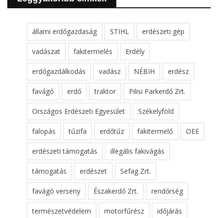
állami erdőgazdaság
STIHL
erdészeti gép
vadászat
fakitermelés
Erdély
erdőgazdálkodás
vadász
NÉBIH
erdész
favágó
erdő
traktor
Pilisi Parkerdő Zrt.
Országos Erdészeti Egyesület
Székelyföld
falopás
tűzifa
erdőtűz
fakitermelő
OEE
erdészeti támogatás
illegális fakivágás
támogatás
erdészet
Sefag Zrt.
favágó verseny
Északerdő Zrt.
rendőrség
természetvédelem
motorfűrész
időjárás