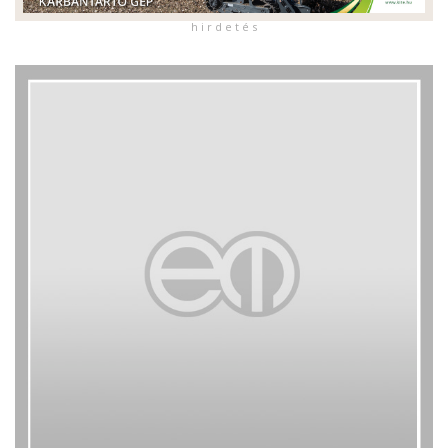
h i r d e t é s