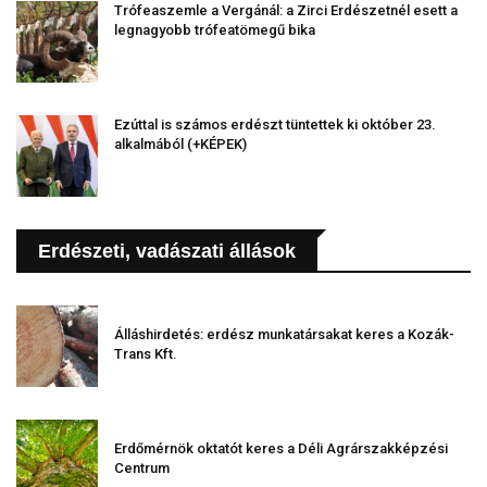
Trófeaszemle a Vergánál: a Zirci Erdészetnél esett a
legnagyobb trófeatömegű bika
Ezúttal is számos erdészt tüntettek ki október 23.
alkalmából (+KÉPEK)
Erdészeti, vadászati állások
Álláshirdetés: erdész munkatársakat keres a Kozák-
Trans Kft.
Erdőmérnök oktatót keres a Déli Agrárszakképzési
Centrum