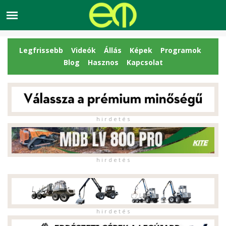
Legfrissebb
Videók
Állás
Képek
Programok
Blog
Hasznos
Kapcsolat
h i r d e t é s
h i r d e t é s
h i r d e t é s