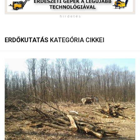
h i r d e t é s
ERDŐKUTATÁS
KATEGÓRIA CIKKEI