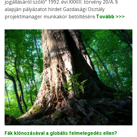
jogállásáról szóló” 1992. évi XXXIII. törvény 20/A. §
alapján pályázatot hirdet Gazdasági Osztály
projektmanager munkakör betöltésére.
Tovább >>>
Fák klónozásával a globális felmelegedés ellen?