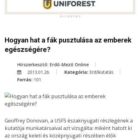
h i r d e t é s
Hogyan hat a fák pusztulása az emberek
egészségére?
Hírszerkesztő: Erdő-Mező Online
2013.01.26.
Kategória:
Erdőkutatás
Forrás:
101
Geoffrey Donovan, a USFS északnyugati részlegének a
kutatója munkatársaival azt vizsgálta: miként hatott ki
az ország keleti és középnyugati részében élők