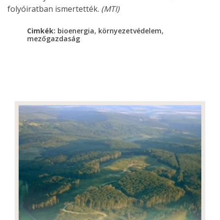
folyóiratban ismertették.
(MTI)
,
,
Cimkék:
bioenergia
környezetvédelem
mezőgazdaság