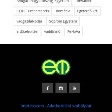
Nyugat-magyarországi Egyetem
forwarder
STIHL Timbersports
Románia
Egererdő Zrt.
vadgazdálkodás
Soproni Egyetem
erdőtelepítés
vaddisznó
FeHoVa
Impresszum
-
Adatkezelési szabályzat