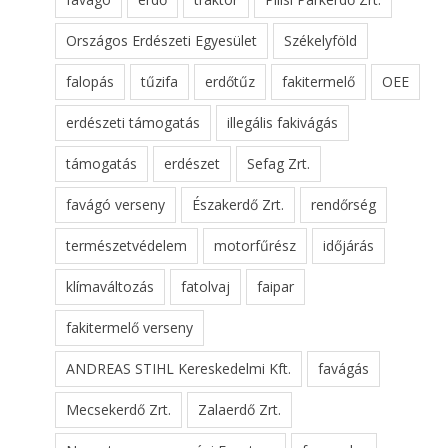
Országos Erdészeti Egyesület
Székelyföld
falopás
tűzifa
erdőtűz
fakitermelő
OEE
erdészeti támogatás
illegális fakivágás
támogatás
erdészet
Sefag Zrt.
favágó verseny
Északerdő Zrt.
rendőrség
természetvédelem
motorfűrész
időjárás
klímaváltozás
fatolvaj
faipar
fakitermelő verseny
ANDREAS STIHL Kereskedelmi Kft.
favágás
Mecsekerdő Zrt.
Zalaerdő Zrt.