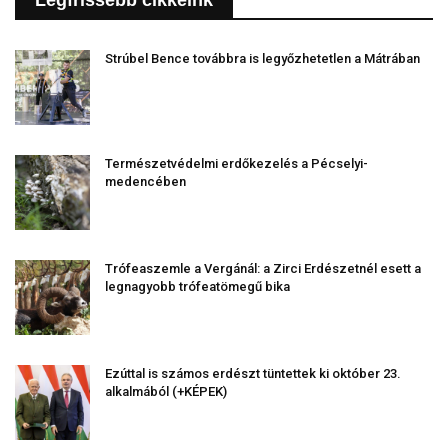
Strúbel Bence továbbra is legyőzhetetlen a Mátrában
Természetvédelmi erdőkezelés a Pécselyi-
medencében
Trófeaszemle a Vergánál: a Zirci Erdészetnél esett a
legnagyobb trófeatömegű bika
Ezúttal is számos erdészt tüntettek ki október 23.
alkalmából (+KÉPEK)