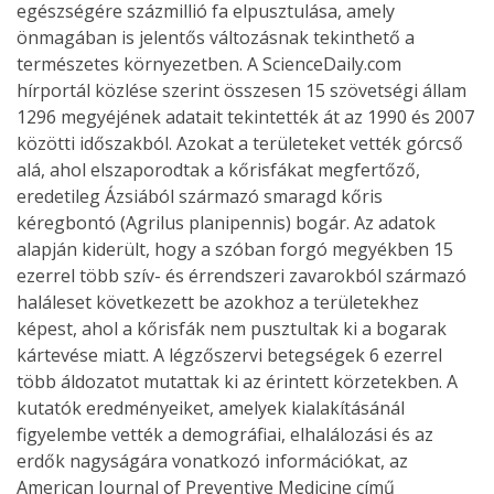
egészségére százmillió fa elpusztulása, amely
önmagában is jelentős változásnak tekinthető a
természetes környezetben. A ScienceDaily.com
hírportál közlése szerint összesen 15 szövetségi állam
1296 megyéjének adatait tekintették át az 1990 és 2007
közötti időszakból. Azokat a területeket vették górcső
alá, ahol elszaporodtak a kőrisfákat megfertőző,
eredetileg Ázsiából származó smaragd kőris
kéregbontó (Agrilus planipennis) bogár. Az adatok
alapján kiderült, hogy a szóban forgó megyékben 15
ezerrel több szív- és érrendszeri zavarokból származó
haláleset következett be azokhoz a területekhez
képest, ahol a kőrisfák nem pusztultak ki a bogarak
kártevése miatt. A légzőszervi betegségek 6 ezerrel
több áldozatot mutattak ki az érintett körzetekben. A
kutatók eredményeiket, amelyek kialakításánál
figyelembe vették a demográfiai, elhalálozási és az
erdők nagyságára vonatkozó információkat, az
American Journal of Preventive Medicine című