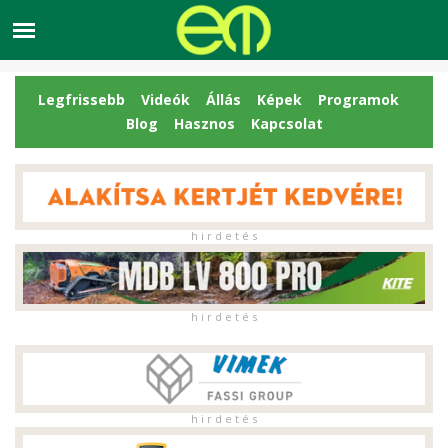
Legfrissebb
Videók
Állás
Képek
Programok
Blog
Hasznos
Kapcsolat
h i r d e t é s
h i r d e t é s
h i r d e t é s