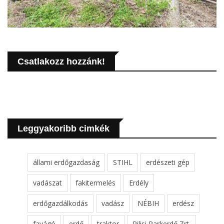
Csatlakozz hozzánk!
Leggyakoribb cimkék
állami erdőgazdaság
STIHL
erdészeti gép
vadászat
fakitermelés
Erdély
erdőgazdálkodás
vadász
NÉBIH
erdész
favágó
erdő
traktor
Pilisi Parkerdő Zrt.