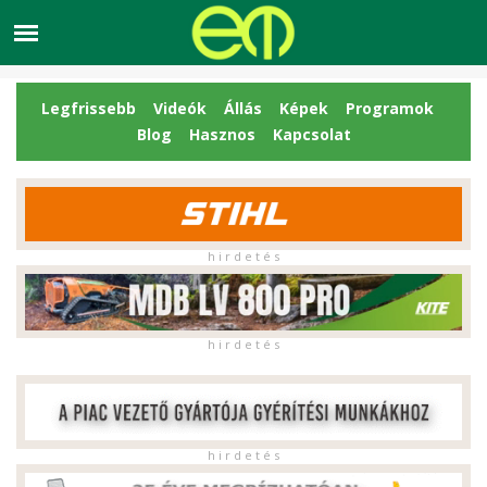
Legfrissebb
Videók
Állás
Képek
Programok
Blog
Hasznos
Kapcsolat
h i r d e t é s
h i r d e t é s
h i r d e t é s