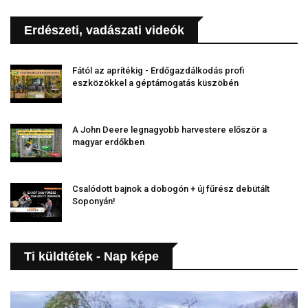
Erdészeti, vadászati videók
Fától az aprítékig - Erdőgazdálkodás profi
eszközökkel a géptámogatás küszöbén
A John Deere legnagyobb harvestere először a
magyar erdőkben
Csalódott bajnok a dobogón + új fűrész debütált
Soponyán!
Ti küldtétek - Nap képe