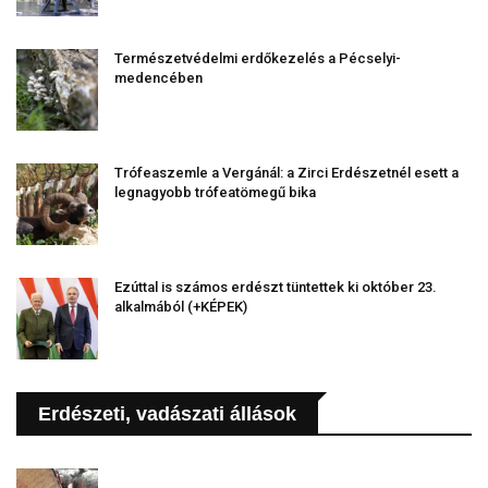
Természetvédelmi erdőkezelés a Pécselyi-
medencében
Trófeaszemle a Vergánál: a Zirci Erdészetnél esett a
legnagyobb trófeatömegű bika
Ezúttal is számos erdészt tüntettek ki október 23.
alkalmából (+KÉPEK)
Erdészeti, vadászati állások