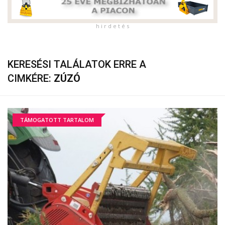
h i r d e t é s
KERESÉSI TALÁLATOK ERRE A
CIMKÉRE:
ZÚZÓ
TÁMOGATOTT TARTALOM