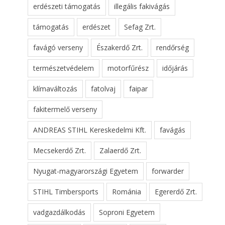
erdészeti támogatás
illegális fakivágás
támogatás
erdészet
Sefag Zrt.
favágó verseny
Északerdő Zrt.
rendőrség
természetvédelem
motorfűrész
időjárás
klímaváltozás
fatolvaj
faipar
fakitermelő verseny
ANDREAS STIHL Kereskedelmi Kft.
favágás
Mecsekerdő Zrt.
Zalaerdő Zrt.
Nyugat-magyarországi Egyetem
forwarder
STIHL Timbersports
Románia
Egererdő Zrt.
vadgazdálkodás
Soproni Egyetem