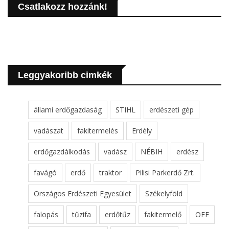
Csatlakozz hozzánk!
Leggyakoribb cimkék
állami erdőgazdaság
STIHL
erdészeti gép
vadászat
fakitermelés
Erdély
erdőgazdálkodás
vadász
NÉBIH
erdész
favágó
erdő
traktor
Pilisi Parkerdő Zrt.
Országos Erdészeti Egyesület
Székelyföld
falopás
tűzifa
erdőtűz
fakitermelő
OEE