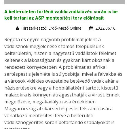
A belterületen történő vaddisznókilövés során is be
kell tartani az ASP mentesítési terv előírásait
Hírszerkesztő: Erdő-Mező Online
2022.06.16.
Régóta és egyre nagyobb problémát jelent a
vaddisznók megjelenése számos településünk
belterületén, hiszen a nagytestű vadállatok félelmet
keltenek a lakosságban és gyakran kárt okoznak a
rendezett környezetben. A problémát az afrikai
sertéspestis jelenléte is súlyosbítja, mivel a falvakba és
a városok vidékies övezeteibe betévedő vadak akár a
házisertésekre vagy a hobbiállatként tartott kistestű
malacokra is könnyen átragaszthatják a vírust. Ennek
megelőzése, megakadályozása érdekében
Magyarország afrikai sertéspestis felszámolására
vonatkozó mentesítési terve a belterületi
vaddisznógyérítés során betartandó szabályokat is