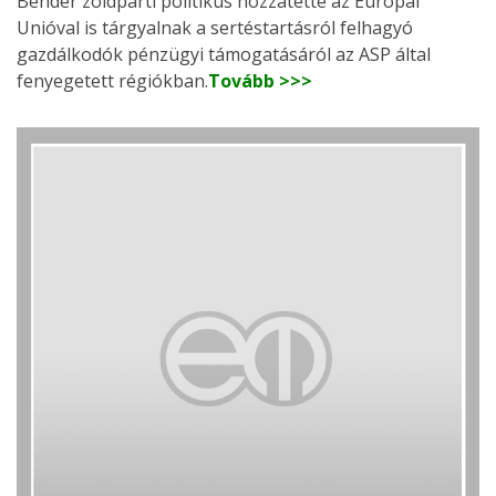
Bender zöldpárti politikus hozzátette az Európai
Unióval is tárgyalnak a sertéstartásról felhagyó
gazdálkodók pénzügyi támogatásáról az ASP által
fenyegetett régiókban.
Tovább >>>