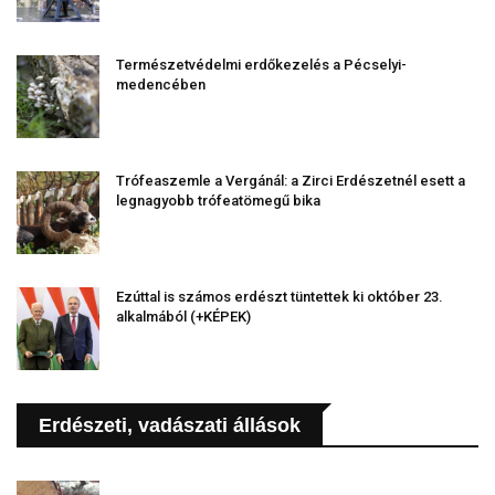
Természetvédelmi erdőkezelés a Pécselyi-
medencében
Trófeaszemle a Vergánál: a Zirci Erdészetnél esett a
legnagyobb trófeatömegű bika
Ezúttal is számos erdészt tüntettek ki október 23.
alkalmából (+KÉPEK)
Erdészeti, vadászati állások