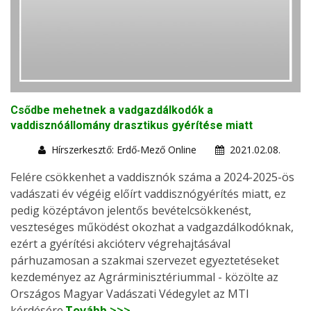
Csődbe mehetnek a vadgazdálkodók a
vaddisznóállomány drasztikus gyérítése miatt
Hírszerkesztő: Erdő-Mező Online
2021.02.08.
Felére csökkenhet a vaddisznók száma a 2024-2025-ös
vadászati év végéig előírt vaddisznógyérítés miatt, ez
pedig középtávon jelentős bevételcsökkenést,
veszteséges működést okozhat a vadgazdálkodóknak,
ezért a gyérítési akcióterv végrehajtásával
párhuzamosan a szakmai szervezet egyeztetéseket
kezdeményez az Agrárminisztériummal - közölte az
Országos Magyar Vadászati Védegylet az MTI
kérdésére.
Tovább >>>