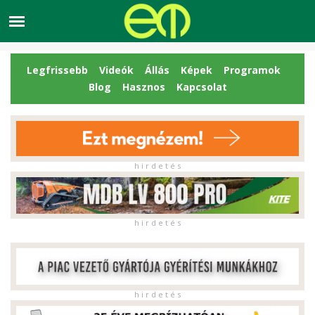
Legfrissebb
Videók
Állás
Képek
Programok
Blog
Hasznos
Kapcsolat
h i r d e t é s
h i r d e t é s
h i r d e t é s