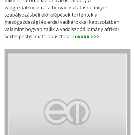
miként hatott a koronavírus-járvány a
vadgazdálkodásra, a bérvadásztatásra, milyen
szabályozásbéli előrelépések történtek a
mezőgazdasági és erdei vadkárokkal kapcsolatban,
valamint hogyan zajlik a vaddisznóállomány afrikai
sertéspestis miatti apasztása.
Tovább >>>