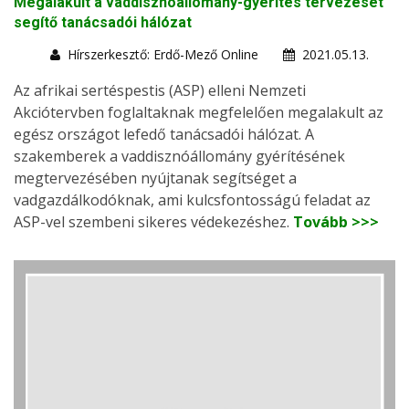
Megalakult a vaddisznóállomány-gyérítés tervezését
segítő tanácsadói hálózat
Hírszerkesztő: Erdő-Mező Online
2021.05.13.
Az afrikai sertéspestis (ASP) elleni Nemzeti
Akciótervben foglaltaknak megfelelően megalakult az
egész országot lefedő tanácsadói hálózat. A
szakemberek a vaddisznóállomány gyérítésének
megtervezésében nyújtanak segítséget a
vadgazdálkodóknak, ami kulcsfontosságú feladat az
ASP-vel szembeni sikeres védekezéshez.
Tovább >>>