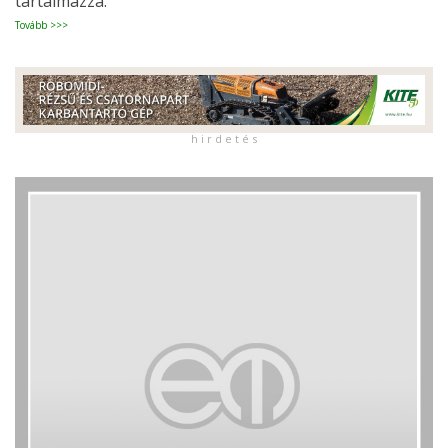
tartalmazza.
Tovább >>>
h i r d e t é s