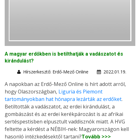
A magyar erdőkben is betilthatják a vadászatot és
kirándulást?
Hírszerkesztő: Erdő-Mező Online
2022.01.19.
A napokban az Erdő-Mező Online is hírt adott arról,
hogy Olaszországban,
Liguria és Piemont
tartományokban hat hónapra lezárták az erdőket
.
Betiltották a vadászatot, az erdei kirándulást, a
gombászást és az erdei kerékpározást is az afrikai
sertéspestisben elpusztult vaddisznók miatt. A HVG
feltette a kérdést a NÉBIH-nek: Magyarországon kell
hasonló intézkedésektől tartani?
Tovább >>>