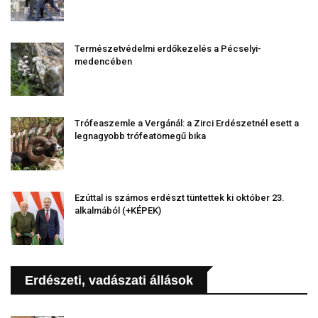
Természetvédelmi erdőkezelés a Pécselyi-
medencében
Trófeaszemle a Vergánál: a Zirci Erdészetnél esett a
legnagyobb trófeatömegű bika
Ezúttal is számos erdészt tüntettek ki október 23.
alkalmából (+KÉPEK)
Erdészeti, vadászati állások