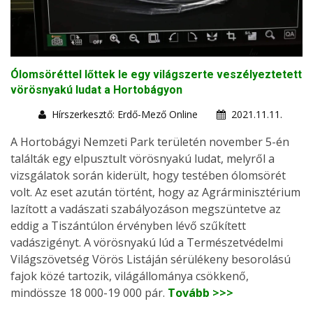
Ólomsöréttel lőttek le egy világszerte veszélyeztetett
vörösnyakú ludat a Hortobágyon
Hírszerkesztő: Erdő-Mező Online
2021.11.11.
A Hortobágyi Nemzeti Park területén november 5-én
találták egy elpusztult vörösnyakú ludat, melyről a
vizsgálatok során kiderült, hogy testében ólomsörét
volt. Az eset azután történt, hogy az Agrárminisztérium
lazított a vadászati szabályozáson megszüntetve az
eddig a Tiszántúlon érvényben lévő szűkített
vadászigényt. A vörösnyakú lúd a Természetvédelmi
Világszövetség Vörös Listáján sérülékeny besorolású
fajok közé tartozik, világállománya csökkenő,
mindössze 18 000-19 000 pár.
Tovább >>>