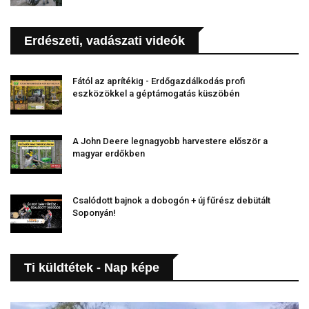
Erdészeti, vadászati videók
Fától az aprítékig - Erdőgazdálkodás profi
eszközökkel a géptámogatás küszöbén
A John Deere legnagyobb harvestere először a
magyar erdőkben
Csalódott bajnok a dobogón + új fűrész debütált
Soponyán!
Ti küldtétek - Nap képe