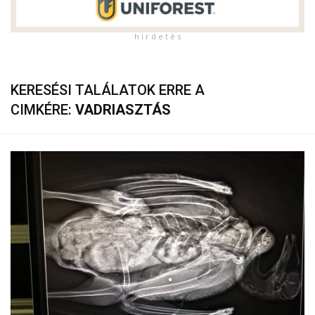
h i r d e t é s
KERESÉSI TALÁLATOK ERRE A
CIMKÉRE:
VADRIASZTÁS