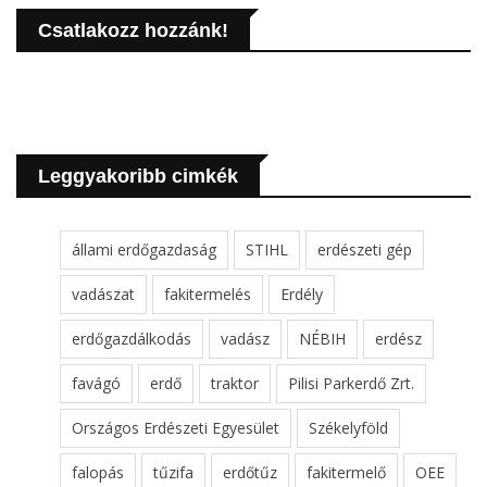
Csatlakozz hozzánk!
Leggyakoribb cimkék
állami erdőgazdaság
STIHL
erdészeti gép
vadászat
fakitermelés
Erdély
erdőgazdálkodás
vadász
NÉBIH
erdész
favágó
erdő
traktor
Pilisi Parkerdő Zrt.
Országos Erdészeti Egyesület
Székelyföld
falopás
tűzifa
erdőtűz
fakitermelő
OEE