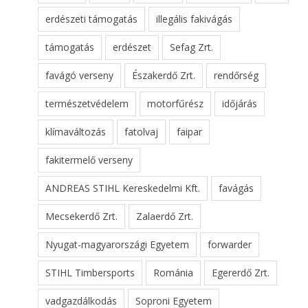
erdészeti támogatás
illegális fakivágás
támogatás
erdészet
Sefag Zrt.
favágó verseny
Északerdő Zrt.
rendőrség
természetvédelem
motorfűrész
időjárás
klímaváltozás
fatolvaj
faipar
fakitermelő verseny
ANDREAS STIHL Kereskedelmi Kft.
favágás
Mecsekerdő Zrt.
Zalaerdő Zrt.
Nyugat-magyarországi Egyetem
forwarder
STIHL Timbersports
Románia
Egererdő Zrt.
vadgazdálkodás
Soproni Egyetem