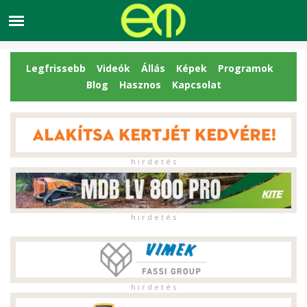
Legfrissebb
Videók
Állás
Képek
Programok
Blog
Hasznos
Kapcsolat
h i r d e t é s
h i r d e t é s
h i r d e t é s