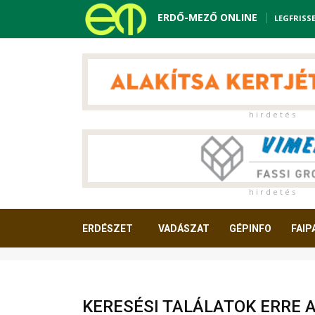
ERDŐ-MEZŐ ONLINE
LEGFRISS
h i r d e t é s
h i r d e t é s
ERDÉSZET
VADÁSZAT
GÉPINFO
FAIP
OLVASNIVALÓ
KERESÉSI TALÁLATOK ERRE 