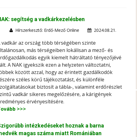
AK: segítség a vadkárkezelésben
Hírszerkesztő: Erdő-Mező Online
2024.08.21.
 vadkár az ország több térségében szinte
ltalánosan, más térségeiben lokálisan a mező- és
rdőgazdálkodás egyik kiemelt hátráltató tényezőjévé
ált. A NAK igyekszik ezen a helyzeten változtatni,
öbbek között azzal, hogy az érintett gazdálkodók
észére széles körű tájékoztatást, és különféle
zolgáltatásokat biztosít a tábla-, valamint erdőrészlet
zintű vadkár sikeres megelőzésére, a kárigények
redményes érvényesítésére.
Tovább >>>
zigorúbb intézkedéseket hoznak a barna
medvék magas száma miatt Romániában