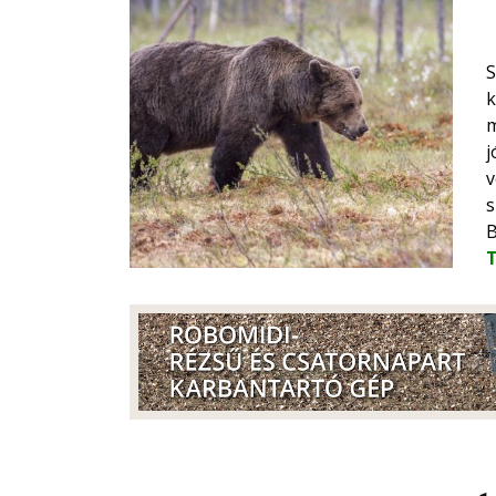
S
k
m
j
v
s
B