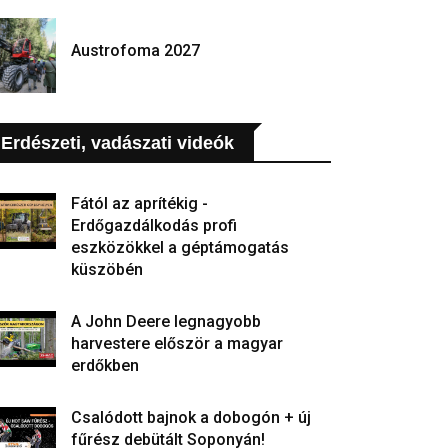
Austrofoma 2027
Erdészeti, vadászati videók
Fától az aprítékig -
Erdőgazdálkodás profi
eszközökkel a géptámogatás
küszöbén
A John Deere legnagyobb
harvestere először a magyar
erdőkben
Csalódott bajnok a dobogón + új
fűrész debütált Soponyán!