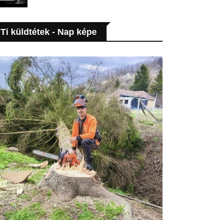
Ti küldtétek - Nap képe