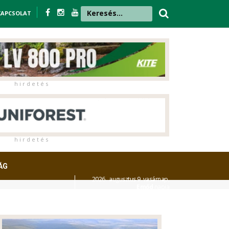
KAPCSOLAT
h i r d e t é s
h i r d e t é s
ÁG
2026. augusztus 9. vasárnap,
Emőd
napja