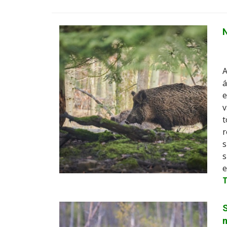
N
A
á
e
v
t
r
s
s
e
S