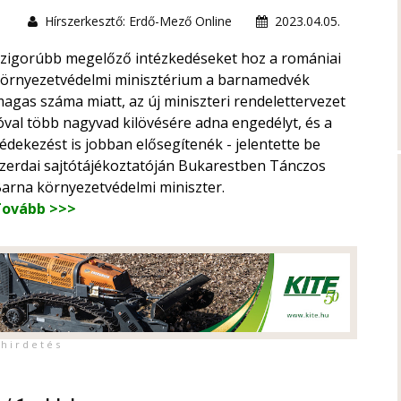
Hírszerkesztő: Erdő-Mező Online
2023.04.05.
zigorúbb megelőző intézkedéseket hoz a romániai
örnyezetvédelmi minisztérium a barnamedvék
agas száma miatt, az új miniszteri rendelettervezet
óval több nagyvad kilövésére adna engedélyt, és a
édekezést is jobban elősegítenék - jelentette be
zerdai sajtótájékoztatóján Bukarestben Tánczos
arna környezetvédelmi miniszter.
Tovább >>>
h i r d e t é s