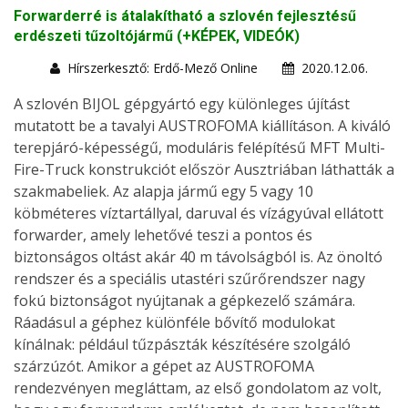
Forwarderré is átalakítható a szlovén fejlesztésű
erdészeti tűzoltójármű (+KÉPEK, VIDEÓK)
Hírszerkesztő: Erdő-Mező Online
2020.12.06.
A szlovén BIJOL gépgyártó egy különleges újítást
mutatott be a tavalyi AUSTROFOMA kiállításon. A kiváló
terepjáró-képességű, moduláris felépítésű MFT Multi-
Fire-Truck konstrukciót először Ausztriában láthatták a
szakmabeliek. Az alapja jármű egy 5 vagy 10
köbméteres víztartállyal, daruval és vízágyúval ellátott
forwarder, amely lehetővé teszi a pontos és
biztonságos oltást akár 40 m távolságból is. Az önoltó
rendszer és a speciális utastéri szűrőrendszer nagy
fokú biztonságot nyújtanak a gépkezelő számára.
Ráadásul a géphez különféle bővítő modulokat
kínálnak: például tűzpászták készítésére szolgáló
szárzúzót. Amikor a gépet az AUSTROFOMA
rendezvényen megláttam, az első gondolatom az volt,