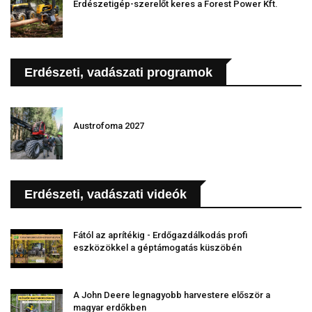
Erdészetigép-szerelőt keres a Forest Power Kft.
Erdészeti, vadászati programok
Austrofoma 2027
Erdészeti, vadászati videók
Fától az aprítékig - Erdőgazdálkodás profi
eszközökkel a géptámogatás küszöbén
A John Deere legnagyobb harvestere először a
magyar erdőkben