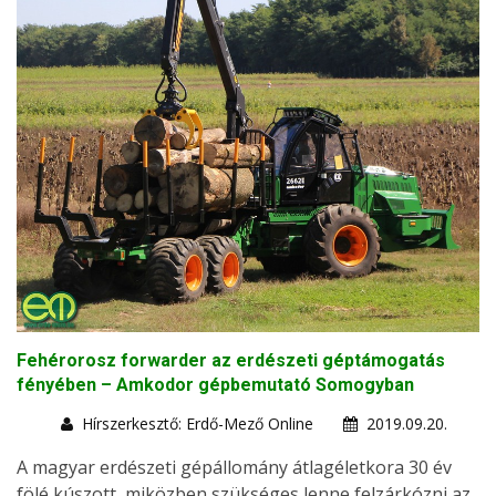
Fehérorosz forwarder az erdészeti géptámogatás
fényében – Amkodor gépbemutató Somogyban
Hírszerkesztő: Erdő-Mező Online
2019.09.20.
A magyar erdészeti gépállomány átlagéletkora 30 év
fölé kúszott, miközben szükséges lenne felzárkózni az