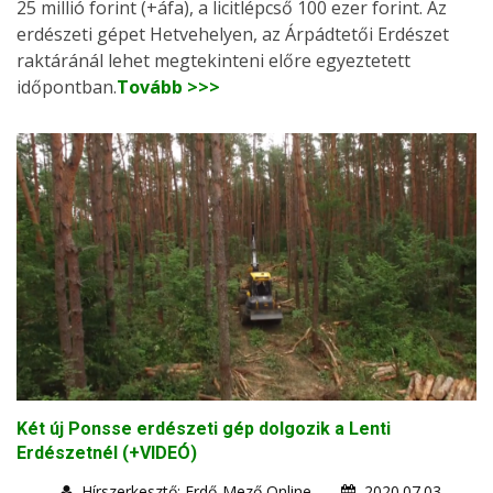
25 millió forint (+áfa), a licitlépcső 100 ezer forint. Az
erdészeti gépet Hetvehelyen, az Árpádtetői Erdészet
raktáránál lehet megtekinteni előre egyeztetett
időpontban.
Tovább >>>
Két új Ponsse erdészeti gép dolgozik a Lenti
Erdészetnél (+VIDEÓ)
Hírszerkesztő: Erdő-Mező Online
2020.07.03.