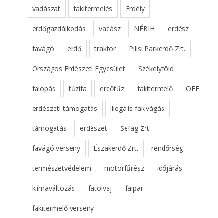
vadászat
fakitermelés
Erdély
erdőgazdálkodás
vadász
NÉBIH
erdész
favágó
erdő
traktor
Pilisi Parkerdő Zrt.
Országos Erdészeti Egyesület
Székelyföld
falopás
tűzifa
erdőtűz
fakitermelő
OEE
erdészeti támogatás
illegális fakivágás
támogatás
erdészet
Sefag Zrt.
favágó verseny
Északerdő Zrt.
rendőrség
természetvédelem
motorfűrész
időjárás
klímaváltozás
fatolvaj
faipar
fakitermelő verseny