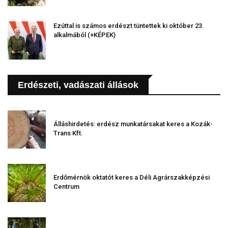
Ezúttal is számos erdészt tüntettek ki október 23.
alkalmából (+KÉPEK)
Erdészeti, vadászati állások
Álláshirdetés: erdész munkatársakat keres a Kozák-
Trans Kft.
Erdőmérnök oktatót keres a Déli Agrárszakképzési
Centrum