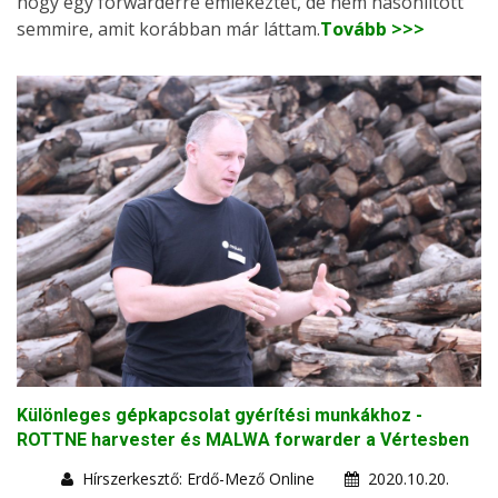
hogy egy forwarderre emlékeztet, de nem hasonlított
semmire, amit korábban már láttam.
Tovább >>>
Különleges gépkapcsolat gyérítési munkákhoz -
ROTTNE harvester és MALWA forwarder a Vértesben
Hírszerkesztő: Erdő-Mező Online
2020.10.20.