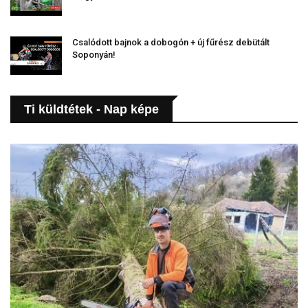
Csalódott bajnok a dobogón + új fűrész debütált
Soponyán!
Ti küldtétek - Nap képe