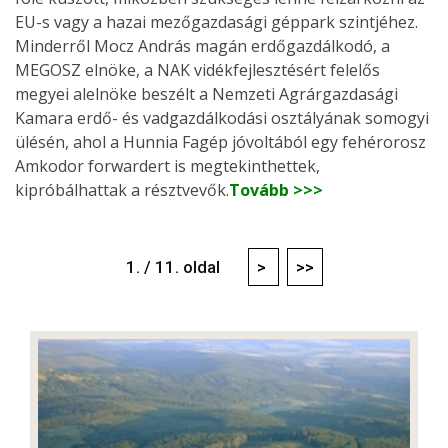
EU-s vagy a hazai mezőgazdasági géppark szintjéhez.
Minderről Mocz András magán erdőgazdálkodó, a
MEGOSZ elnöke, a NAK vidékfejlesztésért felelős
megyei alelnöke beszélt a Nemzeti Agrárgazdasági
Kamara erdő- és vadgazdálkodási osztályának somogyi
ülésén, ahol a Hunnia Fagép jóvoltából egy fehérorosz
Amkodor forwardert is megtekinthettek,
kipróbálhattak a résztvevők.
Tovább >>>
1. / 11. oldal
>
>>