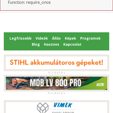
Function: require_once
Legfrissebb
Videók
Állás
Képek
Programok
Blog
Hasznos
Kapcsolat
h i r d e t é s
h i r d e t é s