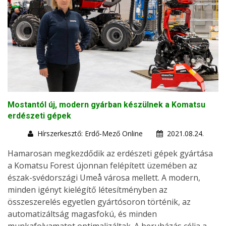
Mostantól új, modern gyárban készülnek a Komatsu
erdészeti gépek
Hírszerkesztő: Erdő-Mező Online
2021.08.24.
Hamarosan megkezdődik az erdészeti gépek gyártása
a Komatsu Forest újonnan felépített üzemében az
észak-svédországi Umeå városa mellett. A modern,
minden igényt kielégítő létesítményben az
összeszerelés egyetlen gyártósoron történik, az
automatizáltság magasfokú, és minden
munkafolyamatot optimalizáltak. A beruházás célja a