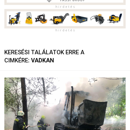
h i r d e t é s
h i r d e t é s
KERESÉSI TALÁLATOK ERRE A
CIMKÉRE:
VADKAN