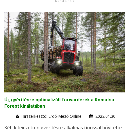
h i r d e t é s
Új, gyérítésre optimalizált forwarderek a Komatsu
Forest kínálatában
Hírszerkesztő: Erdő-Mező Online
2022.01.30.
Két, kifejezetten gyérítésre alkalmas típussal bővítette