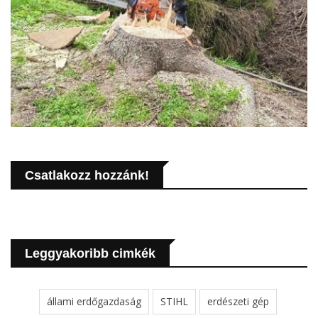
Csatlakozz hozzánk!
Leggyakoribb cimkék
állami erdőgazdaság
STIHL
erdészeti gép