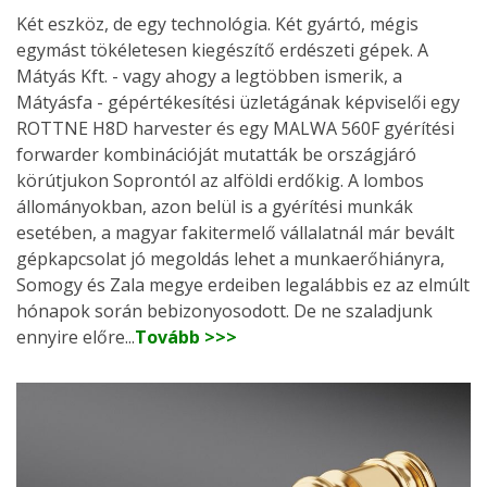
Két eszköz, de egy technológia. Két gyártó, mégis
egymást tökéletesen kiegészítő erdészeti gépek. A
Mátyás Kft. - vagy ahogy a legtöbben ismerik, a
Mátyásfa - gépértékesítési üzletágának képviselői egy
ROTTNE H8D harvester és egy MALWA 560F gyérítési
forwarder kombinációját mutatták be országjáró
körútjukon Soprontól az alföldi erdőkig. A lombos
állományokban, azon belül is a gyérítési munkák
esetében, a magyar fakitermelő vállalatnál már bevált
gépkapcsolat jó megoldás lehet a munkaerőhiányra,
Somogy és Zala megye erdeiben legalábbis ez az elmúlt
hónapok során bebizonyosodott. De ne szaladjunk
ennyire előre...
Tovább >>>