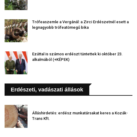
Trófeaszemle a Vergánál: a Zirci Erdészetnél esett a
legnagyobb trófeatömegű bika
Ezúttal is számos erdészt tüntettek ki október 23.
alkalmából (+KÉPEK)
Erdészeti, vadászati állások
Álláshirdetés: erdész munkatársakat keres a Kozák-
Trans Kft.