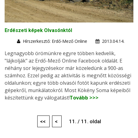
Erdészeti képek Olvasónktól
Hírszerkesztő: Erdő-Mező Online
2013.04.14.
Legnagyobb örömünkre egyre többen kedvelik,
"lájkolják" az Erdő-Mező Online Facebook oldalát. E
néhány sor lejegyzésekor már közeledünk a 900-as
számhoz. Ezzel pedig az aktivitás is megnőtt közösségi
oldalunkon; egyre több olvasói fotót kapunk erdészeti
gépekről, munkálatokról. Most Kökény Soma képeiből
készítettünk egy válogatást!
Tovább >>>
<<
<
11. / 11. oldal