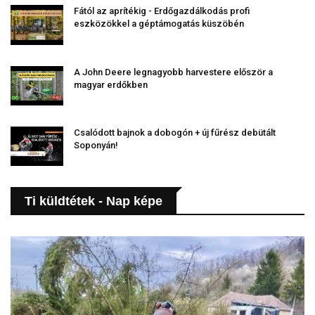
Fától az aprítékig - Erdőgazdálkodás profi
eszközökkel a géptámogatás küszöbén
A John Deere legnagyobb harvestere először a
magyar erdőkben
Csalódott bajnok a dobogón + új fűrész debütált
Soponyán!
Ti küldtétek - Nap képe