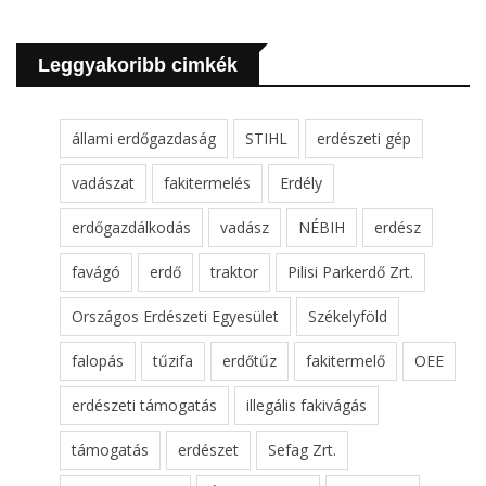
Leggyakoribb cimkék
állami erdőgazdaság
STIHL
erdészeti gép
vadászat
fakitermelés
Erdély
erdőgazdálkodás
vadász
NÉBIH
erdész
favágó
erdő
traktor
Pilisi Parkerdő Zrt.
Országos Erdészeti Egyesület
Székelyföld
falopás
tűzifa
erdőtűz
fakitermelő
OEE
erdészeti támogatás
illegális fakivágás
támogatás
erdészet
Sefag Zrt.