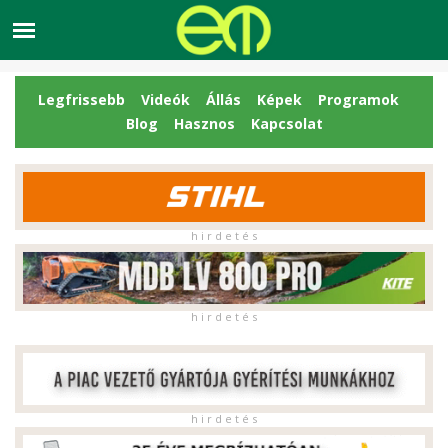
Legfrissebb
Videók
Állás
Képek
Programok
Blog
Hasznos
Kapcsolat
h i r d e t é s
h i r d e t é s
h i r d e t é s