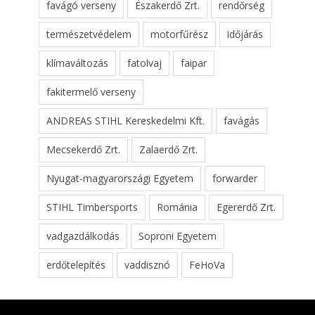
favágó verseny
Északerdő Zrt.
rendőrség
természetvédelem
motorfűrész
időjárás
klímaváltozás
fatolvaj
faipar
fakitermelő verseny
ANDREAS STIHL Kereskedelmi Kft.
favágás
Mecsekerdő Zrt.
Zalaerdő Zrt.
Nyugat-magyarországi Egyetem
forwarder
STIHL Timbersports
Románia
Egererdő Zrt.
vadgazdálkodás
Soproni Egyetem
erdőtelepítés
vaddisznó
FeHoVa