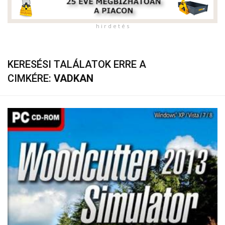
h i r d e t é s
KERESÉSI TALÁLATOK ERRE A
CIMKÉRE:
VADKAN