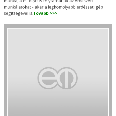
munka, a PC előtt is folytathatjuk az erdészeti
munkálatokat - akár a legkomolyabb erdészeti gép
segítségével is.
Tovább >>>