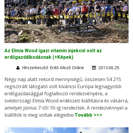
Az Elmia Wood igazi vitamin injekció volt az
erdőgazdálkodásnak (+Képek)
Hírszerkesztő: Erdő-Mező Online
2013.06.29.
Négy nap alatt rekord mennyiségű, összesen 54 215
regisztrált látogató volt kíváncsi Európa legnagyobb
erdőgazdasággal foglalkozó rendezvényére, a
svédországi Elmia Wood erdészeti kiállításra és vásárra,
amelyet június 7-től 10-ig rendeztek. A rendezvénnyel a
kiállítók is meg voltak elégedve.
Tovább >>>