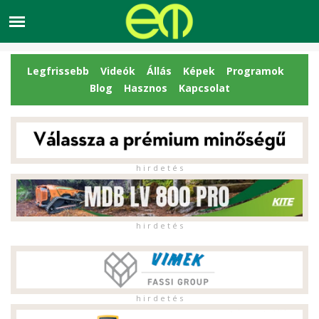
Legfrissebb
Videók
Állás
Képek
Programok
Blog
Hasznos
Kapcsolat
h i r d e t é s
h i r d e t é s
h i r d e t é s