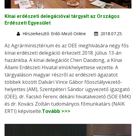
Kínai erdészeti delegációval tárgyalt az Országos
Erdészeti Egyesület
Hírszerkesztő: Erdő-Mező Online
2018.07.25.
Az Agrárminisztérium és az OEE meghívására négy fős
kínai erdészeti delegáció érkezett 2018. július 13-án
hazánkba. A kínai delegációt Chen Daodong, a Kínai
Állami Erdészeti Hivatal elnökhelyettese vezette. A
tárgyaláson magyar részről az erdészeti ágazatot
többek között Dalvári Vince Gábor főosztályvezető-
helyettes (AM), Szentpéteri Sándor ügyvezető igazgató
(OEE), dr. Facskó Ferenc dékáni hivatalvezető (SOE EMK)
és dr. Kovács Zoltán tudományos főmunkatárs (NAIK
ERTI) képviselte.
Tovább >>>