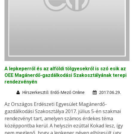
A lepkeperről és az alföldi tölgyesekről is szó esik az
OEE Magánerdő-gazdálkodási Szakosztályának terepi
rendezvényén
Hírszerkesztő: Erdő-Mező Online
2017.06.29.
Az Országos Erdészeti Egyesület Magánerdő-
gazdálkodási Szakosztálya 2017. július 5-én szakmai
rendezvényt tart, amelyen számos érdekes téma
középpontba kerül. A helyszín ezúttal Kokad lesz, így
nem meglepő, hogy a lepkeper néven elhíresült ügy