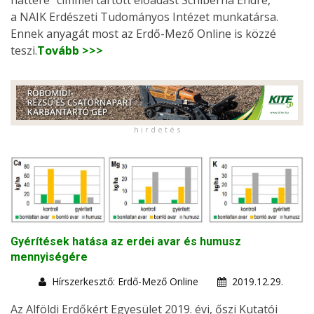
a NAIK Erdészeti Tudományos Intézet munkatársa.
Ennek anyagát most az Erdő-Mező Online is közzé
teszi.
Tovább >>>
h i r d e t é s
Gyérítések hatása az erdei avar és humusz
mennyiségére
Hírszerkesztő: Erdő-Mező Online
2019.12.29.
Az Alföldi Erdőkért Egyesület 2019. évi, őszi Kutatói