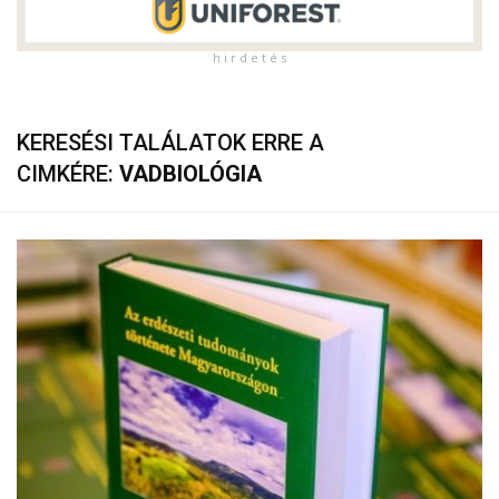
h i r d e t é s
KERESÉSI TALÁLATOK ERRE A
CIMKÉRE:
VADBIOLÓGIA