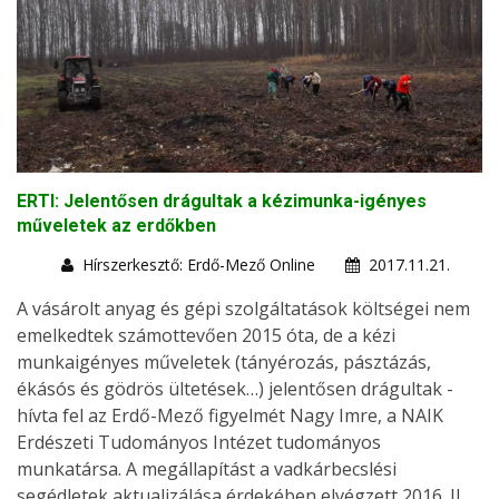
ERTI: Jelentősen drágultak a kézimunka-igényes
műveletek az erdőkben
Hírszerkesztő: Erdő-Mező Online
2017.11.21.
A vásárolt anyag és gépi szolgáltatások költségei nem
emelkedtek számottevően 2015 óta, de a kézi
munkaigényes műveletek (tányérozás, pásztázás,
ékásós és gödrös ültetések…) jelentősen drágultak -
hívta fel az Erdő-Mező figyelmét Nagy Imre, a NAIK
Erdészeti Tudományos Intézet tudományos
munkatársa. A megállapítást a vadkárbecslési
segédletek aktualizálása érdekében elvégzett 2016. II.