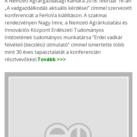
A Nemzeti Agrárgazdasági Kamara 2018. február 16-án
„A vadgazdálkodás aktuális kérdései” címmel szervezett
konferenciát a FeHoVa kiállításon. A szakmai
rendezvényen Nagy Imre, a Nemzeti Agrárkutatási és
Innovációs Központ Erdészeti Tudományos
Intézetének tudományos munkatársa "Erdei vadkár
felvételi (becslési) útmutató" címmel ismertette több
mint 30 éves tapasztalatát a konferencián
résztvevőkkel.
Tovább >>>