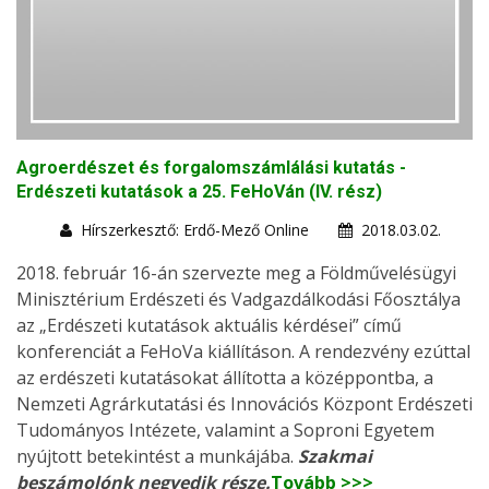
Agroerdészet és forgalomszámlálási kutatás -
Erdészeti kutatások a 25. FeHoVán (IV. rész)
Hírszerkesztő: Erdő-Mező Online
2018.03.02.
2018. február 16-án szervezte meg a Földművelésügyi
Minisztérium Erdészeti és Vadgazdálkodási Főosztálya
az „Erdészeti kutatások aktuális kérdései” című
konferenciát a FeHoVa kiállításon. A rendezvény ezúttal
az erdészeti kutatásokat állította a középpontba, a
Nemzeti Agrárkutatási és Innovációs Központ Erdészeti
Tudományos Intézete, valamint a Soproni Egyetem
nyújtott betekintést a munkájába.
Szakmai
beszámolónk negyedik része.
Tovább >>>