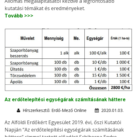
Állomás megalapításától kezdve a legfontosabb
kutatási témákat és eredményeket.
Tovább >>>
Az erdőtelepítési egységárak számításának háttere
Hírszerkesztő: Erdő-Mező Online
2020.01.03.
Az Alföldi Erdőkért Egyesület 2019. évi, őszi Kutatói
Napján “Az erdőtelepítési egységárak számításának
háttere” címmel tartott előadást Schiberna Endre,