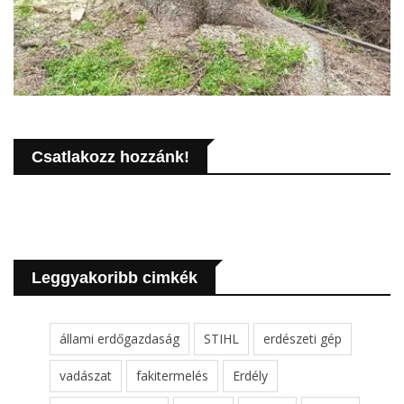
Csatlakozz hozzánk!
Leggyakoribb cimkék
állami erdőgazdaság
STIHL
erdészeti gép
vadászat
fakitermelés
Erdély