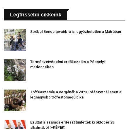
Legfrissebb cikkeink
Strúbel Bence továbbra is legyőzhetetlen a Mátrában
Természetvédelmi erdőkezelés a Pécselyi-
medencében
Trófeaszemle a Vergánál: a Zirci Erdészetnél esett a
legnagyobb trófeatömegű bika
Ezúttal is számos erdészt tüntettek ki október 23.
alkalmából (+KÉPEK)