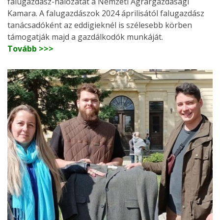
falugazdász-hálózatát a Nemzeti Agrárgazdasági
Kamara. A falugazdászok 2024 áprilisától falugazdász
tanácsadóként az eddigieknél is szélesebb körben
támogatják majd a gazdálkodók munkáját.
Tovább >>>