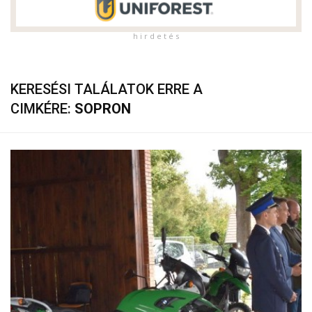
h i r d e t é s
KERESÉSI TALÁLATOK ERRE A
CIMKÉRE:
SOPRON