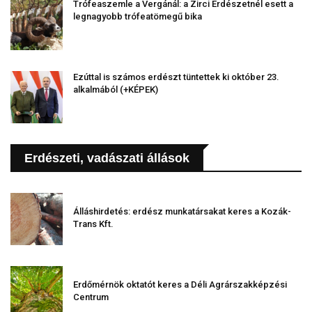
Trófeaszemle a Vergánál: a Zirci Erdészetnél esett a
legnagyobb trófeatömegű bika
Ezúttal is számos erdészt tüntettek ki október 23.
alkalmából (+KÉPEK)
Erdészeti, vadászati állások
Álláshirdetés: erdész munkatársakat keres a Kozák-
Trans Kft.
Erdőmérnök oktatót keres a Déli Agrárszakképzési
Centrum