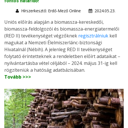
fontos határidő!
Hírszerkesztő: Erdő-Mező Online
2024.05.23.
Uniós előírás alapján a biomassza-kereskedői,
biomassza-feldolgozói és biomassza-energiatermelői
(RED II) tevékenységet végzőknek
regisztrálniuk
kell
magukat a Nemzeti Élelmiszerlánc-biztonsági
Hivatalnál (Nébih). A jelenleg RED II tevékenységet
folytató érintetteknek a rendeletben előírt adataikat –
nyilvántartásba vétel céljából – 2024. május 31-ig kell
rögzíteniük a hatóság adatbázisában.
Tovább >>>