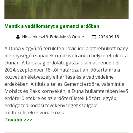
Mentik a vadállományt a gemenci erdőben
Hírszerkesztő: Erdő-Mező Online
2024.09.18.
A Duna vízgyűjtő területén rövid idő alatt lehullott nagy
mennyiségű csapadék rendkívüli árvízi helyzetet okoz a
Dunán. A társaság erdőlátogatási tilalmat rendelt el
2024. szeptember 18-tól határozatlan időtartamra a
közvetlen életveszély elhárítása és a vad védelme
érdekében. A tiltás a teljes Gemenci erdőre, valamint a
Mohács és Paks környékén, a Duna hullámterében lévő
erdőterületekre és az erdőterületek közötti egyéb,
erdőgazdálkodási tevékenységet szolgáló
földterületekre vonatkozik.
Tovább >>>