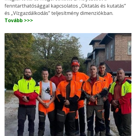
fenntarthatósággal kapcsolatos „Oktatás és kutatás”
és „Vízgazdálkodás” teljesítmény dimenziókban.
Tovább >>>