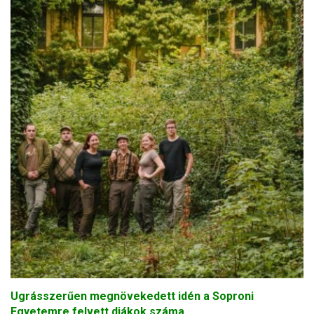
Ugrásszerűen megnövekedett idén a Soproni
Egyetemre felvett diákok száma