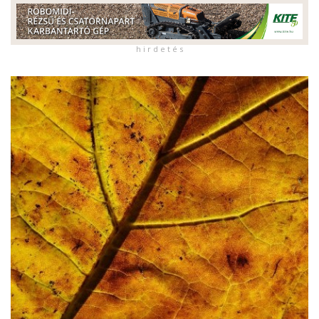
h i r d e t é s