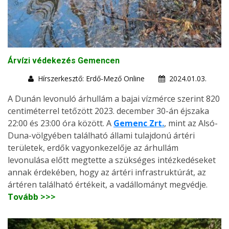
Árvízi védekezés Gemencen
Hírszerkesztő: Erdő-Mező Online
2024.01.03.
A Dunán levonuló árhullám a bajai vízmérce szerint 820
centiméterrel tetőzött 2023. december 30-án éjszaka
22:00 és 23:00 óra között. A
Gemenc Zrt.
, mint az Alsó-
Duna-völgyében található állami tulajdonú ártéri
területek, erdők vagyonkezelője az árhullám
levonulása előtt megtette a szükséges intézkedéseket
annak érdekében, hogy az ártéri infrastruktúrát, az
ártéren található értékeit, a vadállományt megvédje.
Tovább >>>