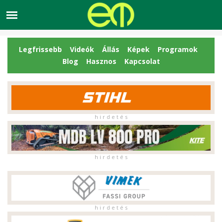
Legfrissebb
Videók
Állás
Képek
Programok
Blog
Hasznos
Kapcsolat
h i r d e t é s
h i r d e t é s
h i r d e t é s