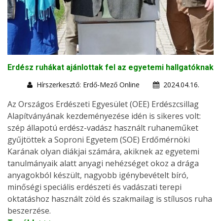
Erdész ruhákat ajánlottak fel az egyetemi hallgatóknak
Hírszerkesztő: Erdő-Mező Online
2024.04.16.
Az Országos Erdészeti Egyesület (OEE) Erdészcsillag
Alapítványának kezdeményezése idén is sikeres volt:
szép állapotú erdész-vadász használt ruhaneműket
gyűjtöttek a Soproni Egyetem (SOE) Erdőmérnöki
Karának olyan diákjai számára, akiknek az egyetemi
tanulmányaik alatt anyagi nehézséget okoz a drága
anyagokból készült, nagyobb igénybevételt bíró,
minőségi speciális erdészeti és vadászati terepi
oktatáshoz használt zöld és szakmailag is stílusos ruha
beszerzése.