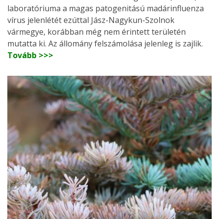
laboratóriuma a magas patogenitású madárinfluenza
vírus jelenlétét ezúttal Jász-Nagykun-Szolnok
vármegye, korábban még nem érintett területén
mutatta ki. Az állomány felszámolása jelenleg is zajlik.
Tovább >>>