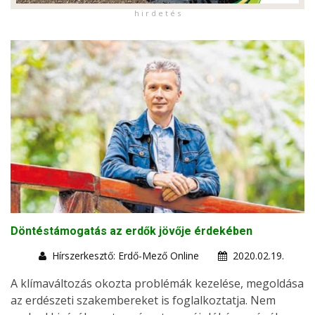
h i r d e t é s
Döntéstámogatás az erdők jövője érdekében
Hírszerkesztő: Erdő-Mező Online
2020.02.19.
A klímaváltozás okozta problémák kezelése, megoldása
az erdészeti szakembereket is foglalkoztatja. Nem