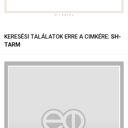
h i r d e t é s
KERESÉSI TALÁLATOK ERRE A CIMKÉRE:
SH-
TARM