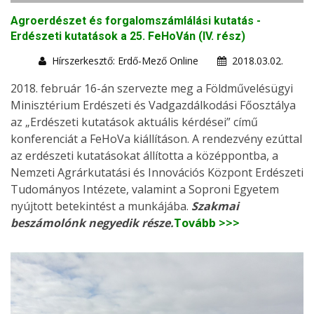
Agroerdészet és forgalomszámlálási kutatás -
Erdészeti kutatások a 25. FeHoVán (IV. rész)
Hírszerkesztő: Erdő-Mező Online
2018.03.02.
2018. február 16-án szervezte meg a Földművelésügyi
Minisztérium Erdészeti és Vadgazdálkodási Főosztálya
az „Erdészeti kutatások aktuális kérdései” című
konferenciát a FeHoVa kiállításon. A rendezvény ezúttal
az erdészeti kutatásokat állította a középpontba, a
Nemzeti Agrárkutatási és Innovációs Központ Erdészeti
Tudományos Intézete, valamint a Soproni Egyetem
nyújtott betekintést a munkájába.
Szakmai
beszámolónk negyedik része.
Tovább >>>