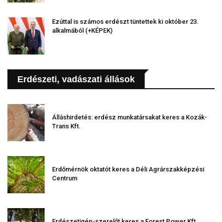
Ezúttal is számos erdészt tüntettek ki október 23.
alkalmából (+KÉPEK)
Erdészeti, vadászati állások
Álláshirdetés: erdész munkatársakat keres a Kozák-
Trans Kft.
Erdőmérnök oktatót keres a Déli Agrárszakképzési
Centrum
Erdészetigép-szerelőt keres a Forest Power Kft.