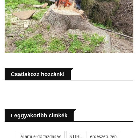
Csatlakozz hozzánk!
Leggyakoribb cimkék
állami erdőgazdaság
STIHL
erdészeti gép