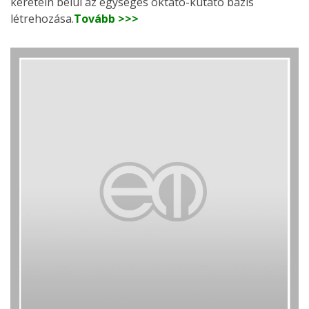
keretein belül az egységes oktató-kutató bázis
létrehozása.
Tovább >>>