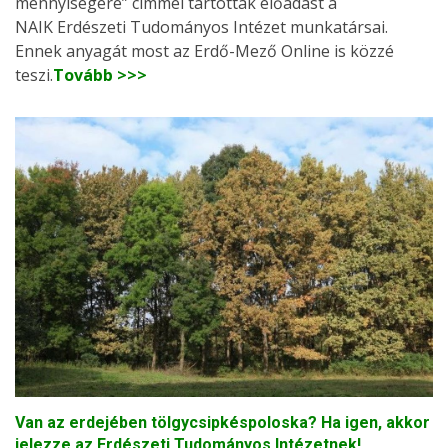
mennyiségére” címmel tartottak előadást a
NAIK Erdészeti Tudományos Intézet munkatársai.
Ennek anyagát most az Erdő-Mező Online is közzé
teszi.
Tovább >>>
Van az erdejében tölgycsipkéspoloska? Ha igen, akkor
jelezze az Erdészeti Tudományos Intézetnek!