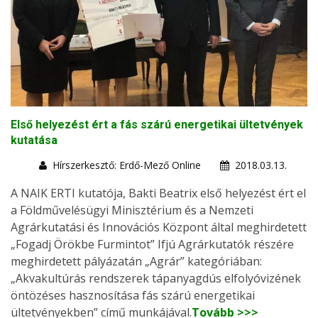
Első helyezést ért a fás szárú energetikai ültetvények
kutatása
Hírszerkesztő: Erdő-Mező Online
2018.03.13.
A NAIK ERTI kutatója, Bakti Beatrix első helyezést ért el
a Földművelésügyi Minisztérium és a Nemzeti
Agrárkutatási és Innovációs Központ által meghirdetett
„Fogadj Örökbe Furmintot” Ifjú Agrárkutatók részére
meghirdetett pályázatán „Agrár” kategóriában:
„Akvakultúrás rendszerek tápanyagdús elfolyóvizének
öntözéses hasznosítása fás szárú energetikai
ültetvényekben” című munkájával.
Tovább >>>