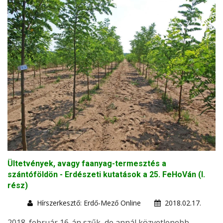
Ültetvények, avagy faanyag-termesztés a
szántóföldön - Erdészeti kutatások a 25. FeHoVán (I.
rész)
Hírszerkesztő: Erdő-Mező Online
2018.02.17.
2018. február 16-án szűk, de annál közvetlenebb