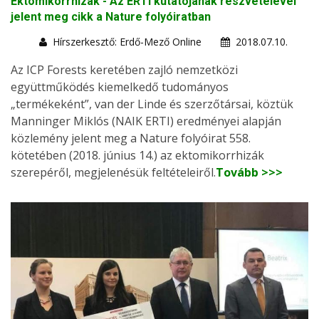
Ektomikorrhizák - Az ERTI kutatójának részvételével
jelent meg cikk a Nature folyóiratban
Hírszerkesztő: Erdő-Mező Online
2018.07.10.
Az ICP Forests keretében zajló nemzetközi
együttműködés kiemelkedő tudományos
„termékeként”, van der Linde és szerzőtársai, köztük
Manninger Miklós (NAIK ERTI) eredményei alapján
közlemény jelent meg a Nature folyóirat 558.
kötetében (2018. június 14.) az ektomikorrhizák
szerepéről, megjelenésük feltételeiről.
Tovább >>>