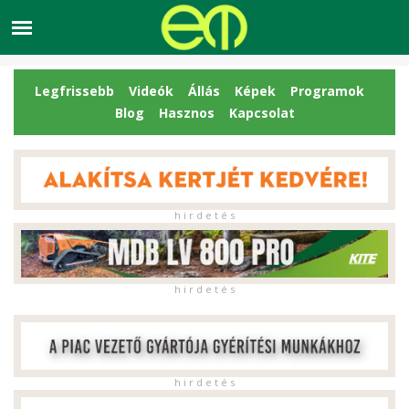
Legfrissebb
Videók
Állás
Képek
Programok
Blog
Hasznos
Kapcsolat
h i r d e t é s
h i r d e t é s
h i r d e t é s