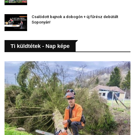
Csalódott bajnok a dobogón + új fűrész debütált
Soponyán!
Ti küldtétek - Nap képe