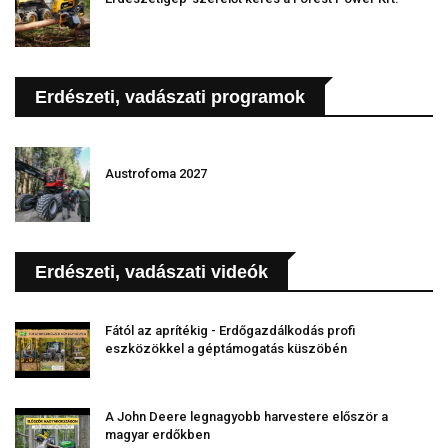
Erdészeti, vadászati programok
Austrofoma 2027
Erdészeti, vadászati videók
Fától az aprítékig - Erdőgazdálkodás profi
eszközökkel a géptámogatás küszöbén
A John Deere legnagyobb harvestere először a
magyar erdőkben