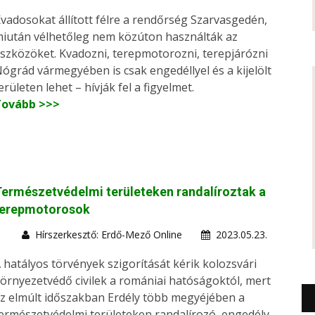
vadosokat állított félre a rendőrség Szarvasgedén,
iután vélhetőleg nem közúton használták az
szközöket. Kvadozni, terepmotorozni, terepjárózni
ógrád vármegyében is csak engedéllyel és a kijelölt
erületen lehet – hívják fel a figyelmet.
Tovább >>>
ermészetvédelmi területeken randalíroztak a
terepmotorosok
Hírszerkesztő: Erdő-Mező Online
2023.05.23.
 hatályos törvények szigorítását kérik kolozsvári
örnyezetvédő civilek a romániai hatóságoktól, mert
z elmúlt időszakban Erdély több megyéjében a
ermészetvédelmi területeken randalírozó, engedély