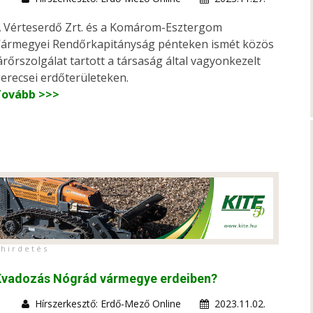
 Vérteserdő Zrt. és a Komárom-Esztergom
ármegyei Rendőrkapitányság pénteken ismét közös
árőrszolgálat tartott a társaság által vagyonkezelt
erecsei erdőterületeken.
Tovább >>>
h i r d e t é s
Kvadozás Nógrád vármegye erdeiben?
Hírszerkesztő: Erdő-Mező Online
2023.11.02.