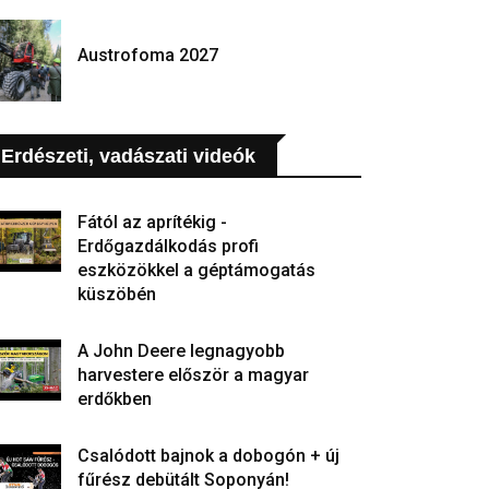
Austrofoma 2027
Erdészeti, vadászati videók
Fától az aprítékig -
Erdőgazdálkodás profi
eszközökkel a géptámogatás
küszöbén
A John Deere legnagyobb
harvestere először a magyar
erdőkben
Csalódott bajnok a dobogón + új
fűrész debütált Soponyán!