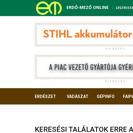
ERDŐ-MEZŐ ONLINE
LEGFRISS
h i r d e t é s
h i r d e t é s
ERDÉSZET
VADÁSZAT
GÉPINFO
FAIP
OLVASNIVALÓ
KERESÉSI TALÁLATOK ERRE 