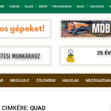
EBB
VIDEÓK
ÁLLÁS
KÉPEK
PROGRAMOK
BLOG
HASZNOS
AR
MEGÚJULÓ
ZÖLDHÍREK
HALVILÁG
MEZŐGAZDAS
A CIMKÉRE:
QUAD