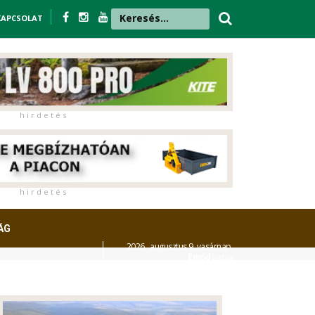
KAPCSOLAT
h i r d e t é s
h i r d e t é s
ÁG
2026. augusztus 9. vasárnap,
Emőd
napja