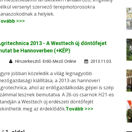
élkül versenyt szervező terepmotorosokra
anaszokodnak a helyiek.
Tovább >>>
gritechnica 2013 - A Westtech új döntőfejet
mutat be Hannoverben (+KÉP)
Hírszerkesztő: Erdő-Mező Online
2013.11.03.
gyre jobban közeledik a világ legnagyobb
ezőgazdasági kiállítása, a 2013-as hannoveri
grotechnica, ahol az erdőgazdálkodás gépei is szép
zámmal lesznek bemutatva. A 26-os csarnok H21-es
tandján a Westtech új erdészeti döntőfejét
ekinthetik meg az érdeklődők.
Tovább >>>