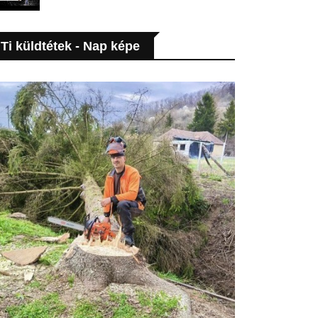
Ti küldtétek - Nap képe