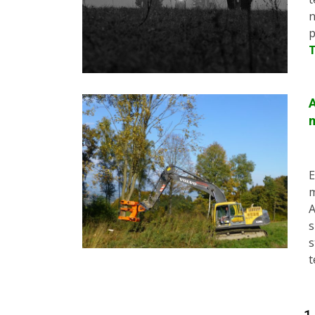
n
p
A
E
m
A
s
s
t