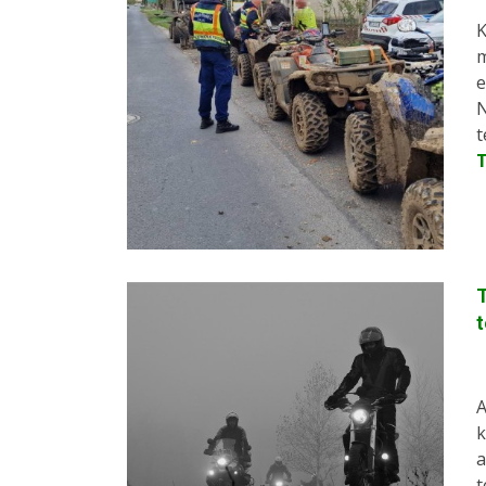
K
m
e
N
t
T
A
k
a
t