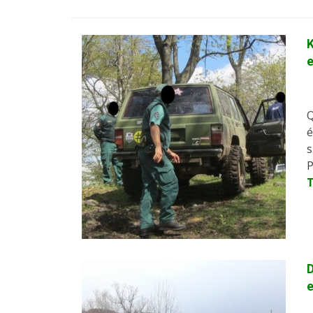
K
Q
é
s
P
D