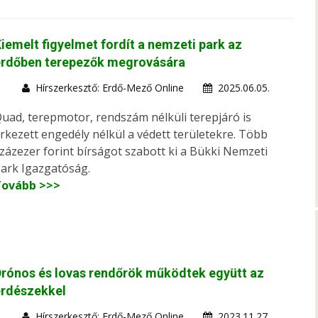
iemelt figyelmet fordít a nemzeti park az
erdőben terepezők megrovására
Hírszerkesztő: Erdő-Mező Online
2025.06.05.
uad, terepmotor, rendszám nélküli terepjáró is
rkezett engedély nélkül a védett területekre. Több
zázezer forint bírságot szabott ki a Bükki Nemzeti
ark Igazgatóság.
Tovább >>>
rónos és lovas rendőrök működtek együtt az
erdészekkel
Hírszerkesztő: Erdő-Mező Online
2023.11.27.