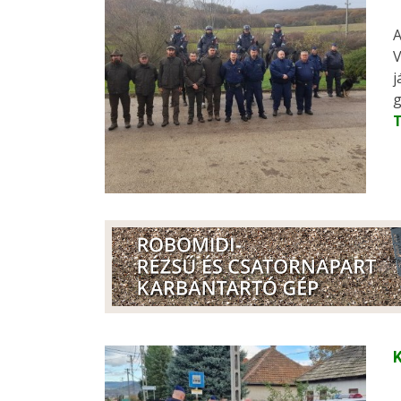
A
V
j
g