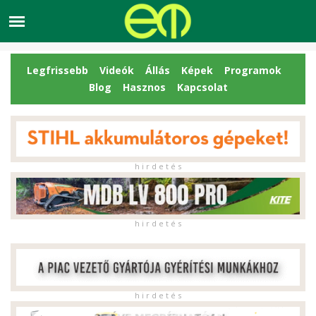
Legfrissebb
Videók
Állás
Képek
Programok
Blog
Hasznos
Kapcsolat
h i r d e t é s
h i r d e t é s
h i r d e t é s