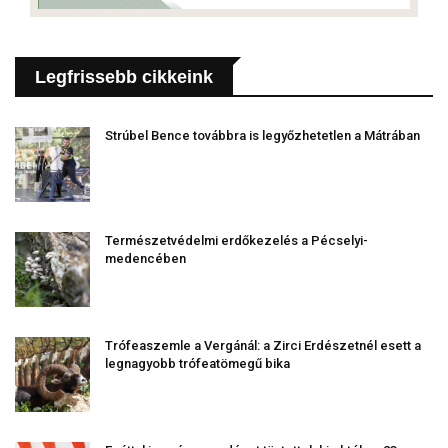
Legfrissebb cikkeink
Strúbel Bence továbbra is legyőzhetetlen a Mátrában
Természetvédelmi erdőkezelés a Pécselyi-
medencében
Trófeaszemle a Vergánál: a Zirci Erdészetnél esett a
legnagyobb trófeatömegű bika