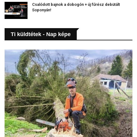
Csalódott bajnok a dobogón + új fűrész debütált
Soponyán!
Ti küldtétek - Nap képe