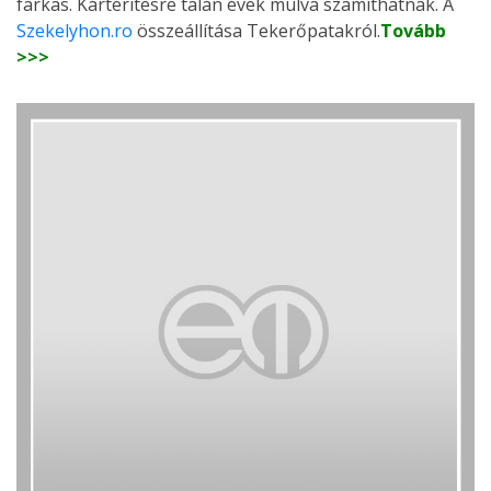
farkas. Kártérítésre talán évek múlva számíthatnak. A
Szekelyhon.ro
összeállítása Tekerőpatakról.
Tovább
>>>