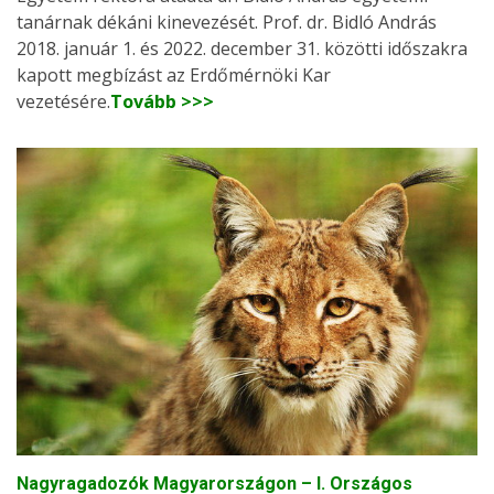
tanárnak dékáni kinevezését. Prof. dr. Bidló András
2018. január 1. és 2022. december 31. közötti időszakra
kapott megbízást az Erdőmérnöki Kar
vezetésére.
Tovább >>>
Nagyragadozók Magyarországon – I. Országos