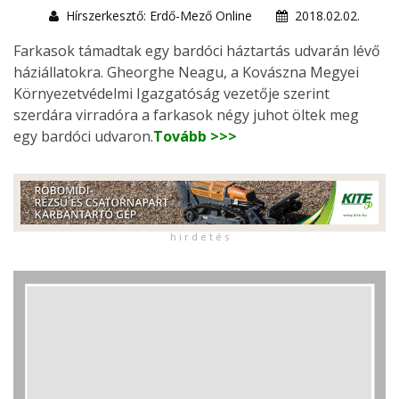
Hírszerkesztő: Erdő-Mező Online
2018.02.02.
Farkasok támadtak egy bardóci háztartás udvarán lévő
háziállatokra. Gheorghe Neagu, a Kovászna Megyei
Környezetvédelmi Igazgatóság vezetője szerint
szerdára virradóra a farkasok négy juhot öltek meg
egy bardóci udvaron.
Tovább >>>
h i r d e t é s