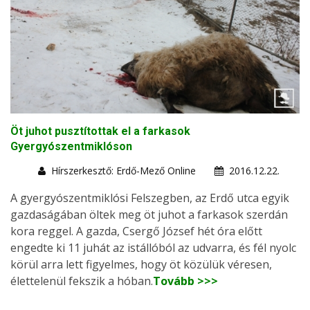
Öt juhot pusztítottak el a farkasok
Gyergyószentmiklóson
Hírszerkesztő: Erdő-Mező Online
2016.12.22.
A gyergyószentmiklósi Felszegben, az Erdő utca egyik
gazdaságában öltek meg öt juhot a farkasok szerdán
kora reggel. A gazda, Csergő József hét óra előtt
engedte ki 11 juhát az istállóból az udvarra, és fél nyolc
körül arra lett figyelmes, hogy öt közülük véresen,
élettelenül fekszik a hóban.
Tovább >>>