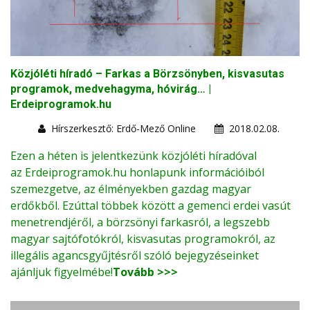
Közjóléti híradó – Farkas a Börzsönyben, kisvasutas
programok, medvehagyma, hóvirág… |
Erdeiprogramok.hu
Hírszerkesztő: Erdő-Mező Online
2018.02.08.
Ezen a héten is jelentkezünk közjóléti híradóval
az
Erdeiprogramok.hu
honlapunk információiból
szemezgetve, az élményekben gazdag magyar
erdőkből. Ezúttal többek között a gemenci erdei vasút
menetrendjéről, a börzsönyi farkasról, a legszebb
magyar sajtófotókról, kisvasutas programokról, az
illegális agancsgyűjtésről szóló bejegyzéseinket
ajánljuk figyelmébe!
Tovább >>>