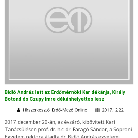
Bidló András lett az Erdőmérnöki Kar dékánja, Király
Botond és Czupy Imre dékánhelyettes lesz
Hírszerkesztő: Erdő-Mező Online
2017.12.22.
2017. december 20-án, az évzáró, kibővített Kari
Tanácsülésen prof. dr. h.c. dr. Faragó Sándor, a Soproni
Egyetem rektora átadta dr. Bidló András egyetemi