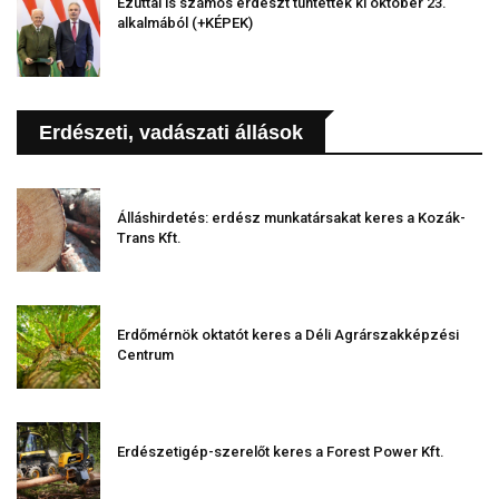
Ezúttal is számos erdészt tüntettek ki október 23.
alkalmából (+KÉPEK)
Erdészeti, vadászati állások
Álláshirdetés: erdész munkatársakat keres a Kozák-
Trans Kft.
Erdőmérnök oktatót keres a Déli Agrárszakképzési
Centrum
Erdészetigép-szerelőt keres a Forest Power Kft.