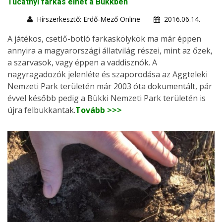
Tucatnyi farkas élhet a Bükkben
Hírszerkesztő: Erdő-Mező Online
2016.06.14.
A játékos, csetlő-botló farkaskölykök ma már éppen
annyira a magyarországi állatvilág részei, mint az őzek,
a szarvasok, vagy éppen a vaddisznók. A
nagyragadozók jelenléte és szaporodása az Aggteleki
Nemzeti Park területén már 2003 óta dokumentált, pár
évvel később pedig a Bükki Nemzeti Park területén is
újra felbukkantak.
Tovább >>>