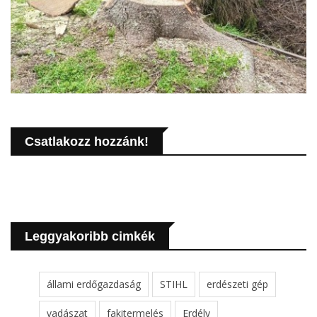
Csatlakozz hozzánk!
Leggyakoribb cimkék
állami erdőgazdaság
STIHL
erdészeti gép
vadászat
fakitermelés
Erdély