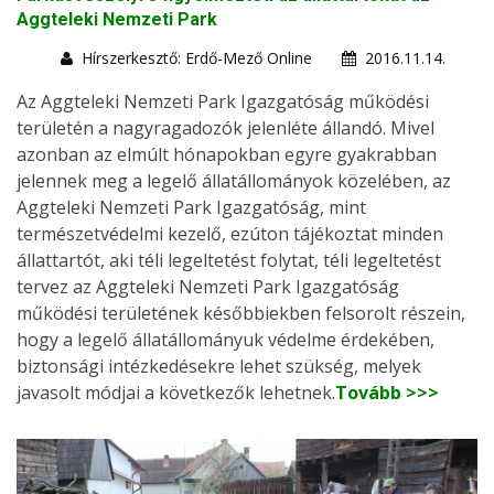
Aggteleki Nemzeti Park
Hírszerkesztő: Erdő-Mező Online
2016.11.14.
Az Aggteleki Nemzeti Park Igazgatóság működési
területén a nagyragadozók jelenléte állandó. Mivel
azonban az elmúlt hónapokban egyre gyakrabban
jelennek meg a legelő állatállományok közelében, az
Aggteleki Nemzeti Park Igazgatóság, mint
természetvédelmi kezelő, ezúton tájékoztat minden
állattartót, aki téli legeltetést folytat, téli legeltetést
tervez az Aggteleki Nemzeti Park Igazgatóság
működési területének későbbiekben felsorolt részein,
hogy a legelő állatállományuk védelme érdekében,
biztonsági intézkedésekre lehet szükség, melyek
javasolt módjai a következők lehetnek.
Tovább >>>