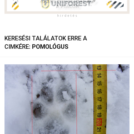
h i r d e t é s
KERESÉSI TALÁLATOK ERRE A
CIMKÉRE:
POMOLÓGUS