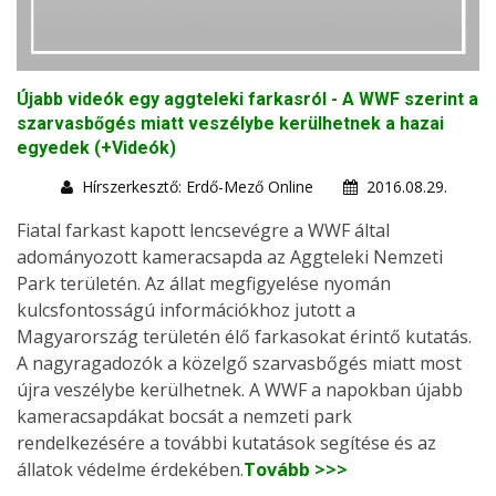
Újabb videók egy aggteleki farkasról - A WWF szerint a
szarvasbőgés miatt veszélybe kerülhetnek a hazai
egyedek (+Videók)
Hírszerkesztő: Erdő-Mező Online
2016.08.29.
Fiatal farkast kapott lencsevégre a WWF által
adományozott kameracsapda az Aggteleki Nemzeti
Park területén. Az állat megfigyelése nyomán
kulcsfontosságú információkhoz jutott a
Magyarország területén élő farkasokat érintő kutatás.
A nagyragadozók a közelgő szarvasbőgés miatt most
újra veszélybe kerülhetnek. A WWF a napokban újabb
kameracsapdákat bocsát a nemzeti park
rendelkezésére a további kutatások segítése és az
állatok védelme érdekében.
Tovább >>>