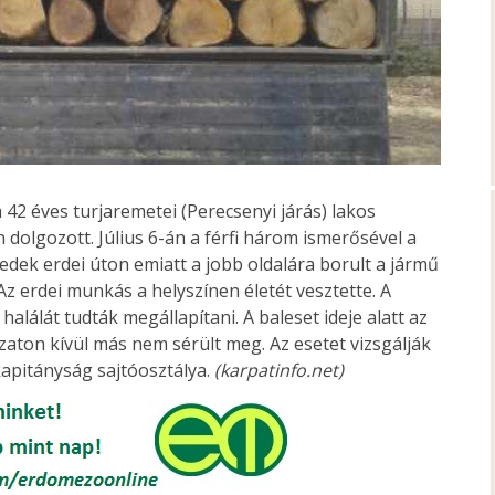
 42 éves turjaremetei (Perecsenyi járás) lakos
 dolgozott. Július 6-án a férfi három ismerősével a
redek erdei úton emiatt a jobb oldalára borult a jármű
Az erdei munkás a helyszínen életét vesztette. A
halálát tudták megállapítani. A baleset ideje alatt az
zaton kívül más nem sérült meg. Az esetet vizsgálják
kapitányság sajtóosztálya.
(karpatinfo.net)