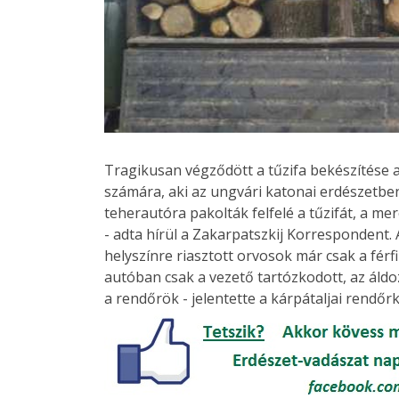
Tragikusan végződött a tűzifa bekészítése a
számára, aki az ungvári katonai erdészetben
teherautóra pakolták felfelé a tűzifát, a me
- adta hírül a Zakarpatszkij Korrespondent. 
helyszínre riasztott orvosok már csak a férfi 
autóban csak a vezető tartózkodott, az áldo
a rendőrök - jelentette a kárpátaljai rendőr