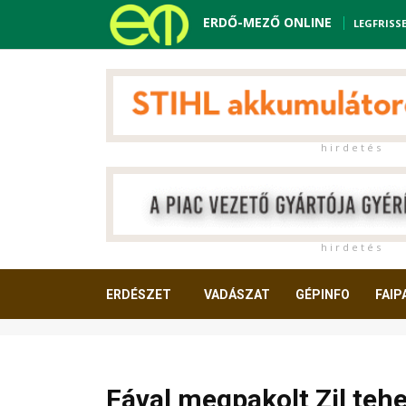
ERDŐ-MEZŐ ONLINE
LEGFRISS
h i r d e t é s
h i r d e t é s
ERDÉSZET
VADÁSZAT
GÉPINFO
FAIP
OLVASNIVALÓ
Fával megpakolt Zil teh