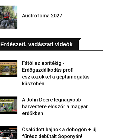
Austrofoma 2027
Erdészeti, vadászati videók
Fától az aprítékig -
Erdőgazdálkodás profi
eszközökkel a géptámogatás
küszöbén
A John Deere legnagyobb
harvestere először a magyar
erdőkben
Csalódott bajnok a dobogón + új
fűrész debütált Soponyán!