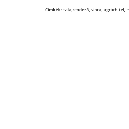
,
,
,
Cimkék:
talajrendező
vihra
agrárhitel
e