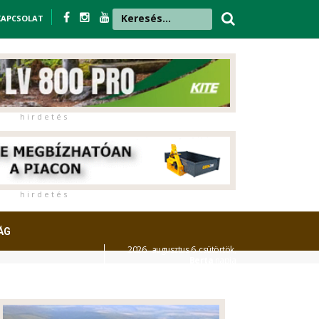
KAPCSOLAT
h i r d e t é s
h i r d e t é s
ÁG
2026. augusztus 6. csütörtök,
Berta
napja