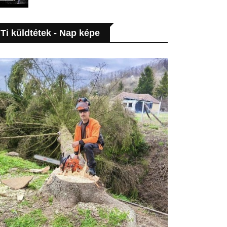
Ti küldtétek - Nap képe