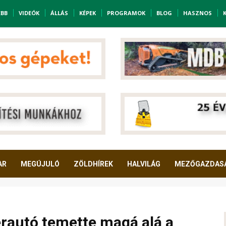
EBB
VIDEÓK
ÁLLÁS
KÉPEK
PROGRAMOK
BLOG
HASZNOS
AR
MEGÚJULÓ
ZÖLDHÍREK
HALVILÁG
MEZŐGAZDAS
erautó temette magá alá a