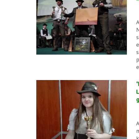
A
N
s
e
s
p
e
"
L
A
m
k