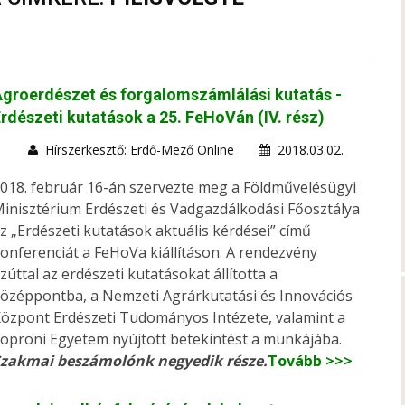
groerdészet és forgalomszámlálási kutatás -
rdészeti kutatások a 25. FeHoVán (IV. rész)
Hírszerkesztő: Erdő-Mező Online
2018.03.02.
018. február 16-án szervezte meg a Földművelésügyi
inisztérium Erdészeti és Vadgazdálkodási Főosztálya
z „Erdészeti kutatások aktuális kérdései” című
onferenciát a FeHoVa kiállításon. A rendezvény
zúttal az erdészeti kutatásokat állította a
özéppontba, a Nemzeti Agrárkutatási és Innovációs
özpont Erdészeti Tudományos Intézete, valamint a
oproni Egyetem nyújtott betekintést a munkájába.
zakmai beszámolónk negyedik része.
Tovább >>>