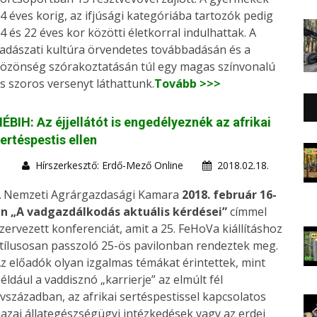
4 éves korig, az ifjúsági kategóriába tartozók pedig
4 és 22 éves kor közötti életkorral indulhattak. A
adászati kultúra örvendetes továbbadásán és a
özönség szórakoztatásán túl egy magas színvonalú
s szoros versenyt láthattunk.
Tovább >>>
ÉBIH: Az éjjellátót is engedélyeznék az afrikai
ertéspestis ellen
Hírszerkesztő: Erdő-Mező Online
2018.02.18.
 Nemzeti Agrárgazdasági Kamara
2018. február 16-
n „A vadgazdálkodás aktuális kérdései”
címmel
zervezett konferenciát, amit a 25. FeHoVa kiállításhoz
tílusosan passzoló 25-ös pavilonban rendeztek meg.
z előadók olyan izgalmas témákat érintettek, mint
éldául a vaddisznó „karrierje” az elmúlt fél
vszázadban, az afrikai sertéspestissel kapcsolatos
azai állategészségügyi intézkedések vagy az erdei