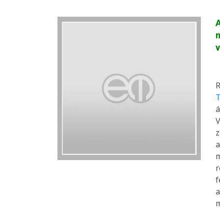
A
m
v
R
T
á
V
z
a
m
r
f
a
m