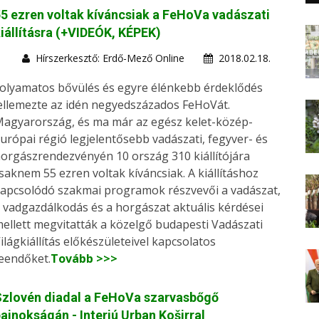
5 ezren voltak kíváncsiak a FeHoVa vadászati
iállításra (+VIDEÓK, KÉPEK)
Hírszerkesztő: Erdő-Mező Online
2018.02.18.
olyamatos bővülés és egyre élénkebb érdeklődés
ellemezte az idén negyedszázados FeHoVát.
agyarország, és ma már az egész kelet-közép-
urópai régió legjelentősebb vadászati, fegyver- és
orgászrendezvényén 10 ország 310 kiállítójára
saknem 55 ezren voltak kíváncsiak. A kiállításhoz
apcsolódó szakmai programok részvevői a vadászat,
 vadgazdálkodás és a horgászat aktuális kérdései
ellett megvitatták a közelgő budapesti Vadászati
ilágkiállítás előkészületeivel kapcsolatos
eendőket.
Tovább >>>
Szlovén diadal a FeHoVa szarvasbőgő
ajnokságán - Interjú Urban Koširral