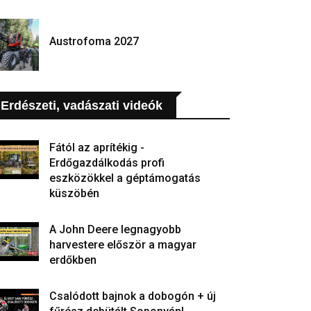
Austrofoma 2027
Erdészeti, vadászati videók
Fától az aprítékig -
Erdőgazdálkodás profi
eszközökkel a géptámogatás
küszöbén
A John Deere legnagyobb
harvestere először a magyar
erdőkben
Csalódott bajnok a dobogón + új