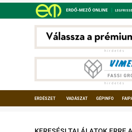
ERDŐ-MEZŐ ONLINE
LEGFRISS
h i r d e t é s
h i r d e t é s
ERDÉSZET
VADÁSZAT
GÉPINFO
FAIP
OLVASNIVALÓ
KERESÉSI TALÁLATOK ERRE 