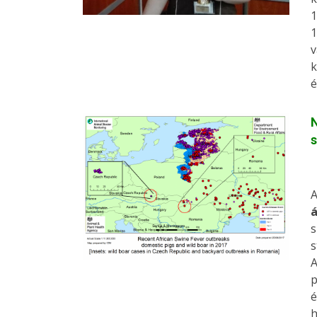
1
1
v
k
é
N
s
A
á
s
s
A
p
é
h