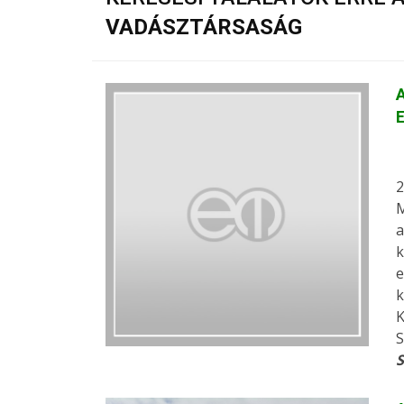
VADÁSZTÁRSASÁG
A
E
2
M
a
k
e
k
K
S
S