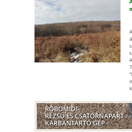
A
A
á
s
s
A
T
"
i
k