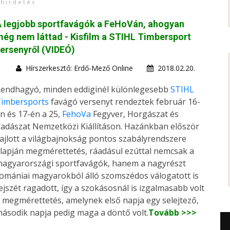
h i r d e t é s
 legjobb sportfavágók a FeHoVán, ahogyan
ég nem láttad - Kisfilm a STIHL Timbersport
ersenyről (VIDEÓ)
Hírszerkesztő: Erdő-Mező Online
2018.02.20.
endhagyó, minden eddiginél különlegesebb
STIHL
imbersports
favágó versenyt rendeztek február 16-
n és 17-én a 25,
FehoVa
Fegyver, Horgászat és
adászat Nemzetközi Kiállításon. Hazánkban először
ajlott a világbajnokság pontos szabályrendszere
lapján megmérettetés, ráadásul ezúttal nemcsak a
agyarországi sportfavágók, hanem a nagyrészt
omániai magyarokból álló szomszédos válogatott is
ejszét ragadott, így a szokásosnál is izgalmasabb volt
 megmérettetés, amelynek első napja egy selejtező,
ásodik napja pedig maga a döntő volt.
Tovább >>>