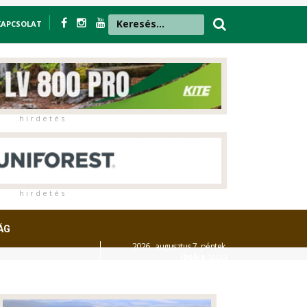
KAPCSOLAT
h i r d e t é s
h i r d e t é s
ÁG
2026. augusztus 7. péntek,
Ibolya
napja