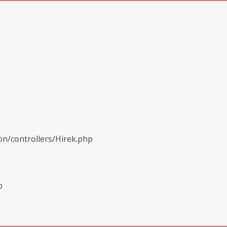
on/controllers/Hirek.php
p