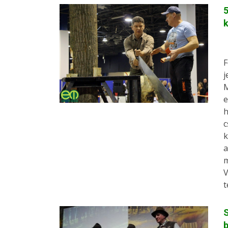
5
k
F
j
M
e
h
c
k
a
m
V
t
b