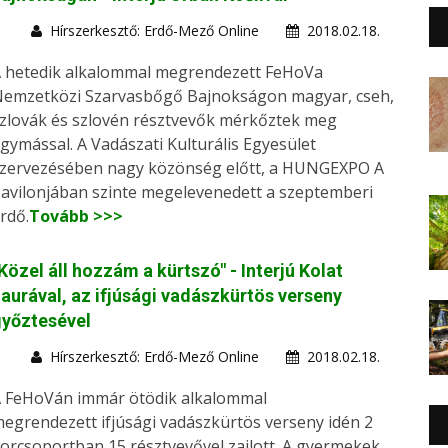
Hírszerkesztő: Erdő-Mező Online
2018.02.18.
 hetedik alkalommal megrendezett FeHoVa
emzetközi Szarvasbőgő Bajnokságon magyar, cseh,
zlovák és szlovén résztvevők mérkőztek meg
gymással. A Vadászati Kulturális Egyesület
zervezésében nagy közönség előtt, a HUNGEXPO A
avilonjában szinte megelevenedett a szeptemberi
rdő.
Tovább >>>
Közel áll hozzám a kürtszó" - Interjú Kolat
aurával, az ifjúsági vadászkürtös verseny
győztesével
Hírszerkesztő: Erdő-Mező Online
2018.02.18.
 FeHoVán immár ötödik alkalommal
egrendezett ifjúsági vadászkürtös verseny idén 2
orcsoportban 15 résztvevővel zajlott. A gyermekek