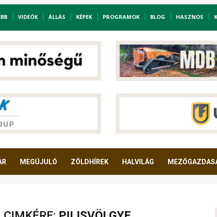
EBB
VIDEÓK
ÁLLÁS
KÉPEK
PROGRAMOK
BLOG
HASZNOS
AR
MEGÚJULÓ
ZÖLDHÍREK
HALVILÁG
MEZŐGAZDAS
A CIMKÉRE:
PILISVÖLGYE