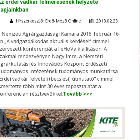
z erdei vadkár felmérésének helyzete
napjainkban
Hírszerkesztő: Erdő-Mező Online
2018.02.23.
 Nemzeti Agrárgazdasági Kamara 2018. február 16-
n „A vadgazdálkodás aktuális kérdései” címmel
zervezett konferenciát a FeHoVa kiállításon. A
zakmai rendezvényen Nagy Imre, a Nemzeti
grárkutatási és Innovációs Központ Erdészeti
udományos Intézetének tudományos munkatársa
Erdei vadkár felvételi (becslési) útmutató" címmel
smertette több mint 30 éves tapasztalatát a
onferencián résztvevőkkel.
Tovább >>>