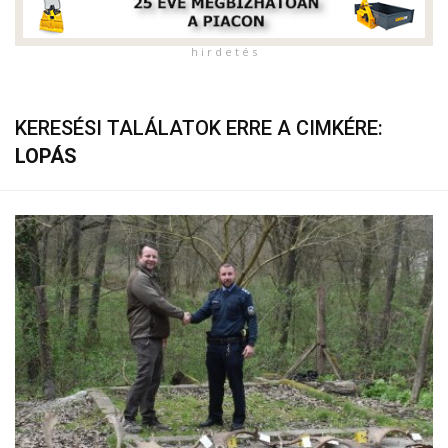
h i r d e t é s
KERESÉSI TALÁLATOK ERRE A CIMKÉRE:
LOPÁS