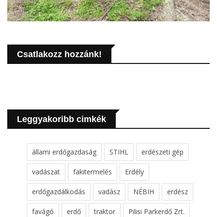
Csatlakozz hozzánk!
Leggyakoribb cimkék
állami erdőgazdaság
STIHL
erdészeti gép
vadászat
fakitermelés
Erdély
erdőgazdálkodás
vadász
NÉBIH
erdész
favágó
erdő
traktor
Pilisi Parkerdő Zrt.