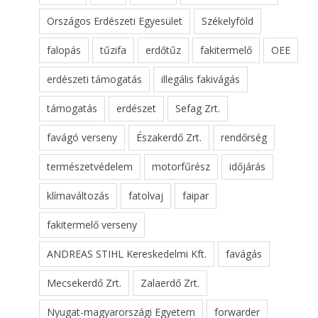
Országos Erdészeti Egyesület
Székelyföld
falopás
tűzifa
erdőtűz
fakitermelő
OEE
erdészeti támogatás
illegális fakivágás
támogatás
erdészet
Sefag Zrt.
favágó verseny
Északerdő Zrt.
rendőrség
természetvédelem
motorfűrész
időjárás
klímaváltozás
fatolvaj
faipar
fakitermelő verseny
ANDREAS STIHL Kereskedelmi Kft.
favágás
Mecsekerdő Zrt.
Zalaerdő Zrt.
Nyugat-magyarországi Egyetem
forwarder