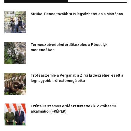
Strúbel Bence továbbra is legyőzhetetlen a Mátrában
Természetvédelmi erdőkezelés a Pécselyi-
medencében
Trófeaszemle a Vergánál: a Zirci Erdészetnél esett a
legnagyobb trófeatömegű bika
Ezúttal is számos erdészt tüntettek ki október 23.
alkalmából (+KÉPEK)