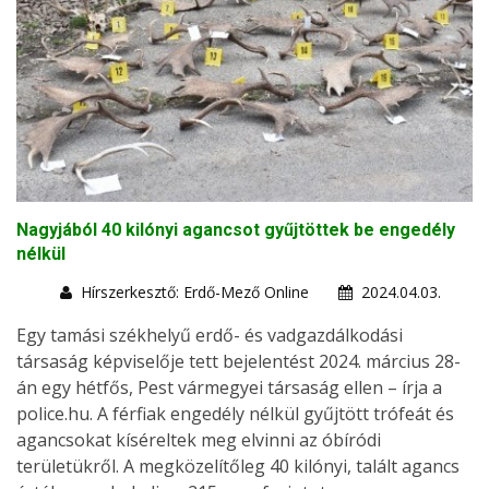
Nagyjából 40 kilónyi agancsot gyűjtöttek be engedély
nélkül
Hírszerkesztő: Erdő-Mező Online
2024.04.03.
Egy tamási székhelyű erdő- és vadgazdálkodási
társaság képviselője tett bejelentést 2024. március 28-
án egy hétfős, Pest vármegyei társaság ellen – írja a
police.hu. A férfiak engedély nélkül gyűjtött trófeát és
agancsokat kíséreltek meg elvinni az óbíródi
területükről. A megközelítőleg 40 kilónyi, talált agancs