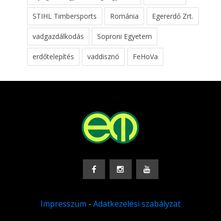
STIHL Timbersports
Románia
Egererdő Zrt.
vadgazdálkodás
Soproni Egyetem
erdőtelepítés
vaddisznó
FeHoVa
Impresszum
-
Adatkezelési szabályzat