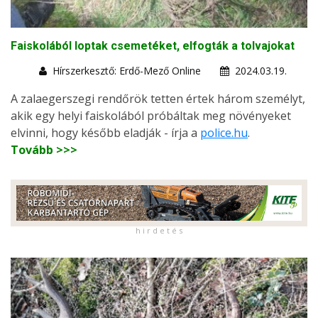
Faiskolából loptak csemetéket, elfogták a tolvajokat
Hírszerkesztő: Erdő-Mező Online
2024.03.19.
A zalaegerszegi rendőrök tetten értek három személyt,
akik egy helyi faiskolából próbáltak meg növényeket
elvinni, hogy később eladják - írja a
police.hu
.
Tovább >>>
h i r d e t é s