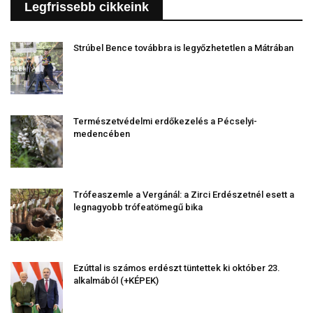
Legfrissebb cikkeink
Strúbel Bence továbbra is legyőzhetetlen a Mátrában
Természetvédelmi erdőkezelés a Pécselyi-
medencében
Trófeaszemle a Vergánál: a Zirci Erdészetnél esett a
legnagyobb trófeatömegű bika
Ezúttal is számos erdészt tüntettek ki október 23.
alkalmából (+KÉPEK)