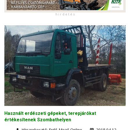
h i r d e t é s
Használt erdészeti gépeket, terepjárókat
értékesítenek Szombathelyen
Hírszerkesztő: Erdő-Mező Online
2018.04.12.