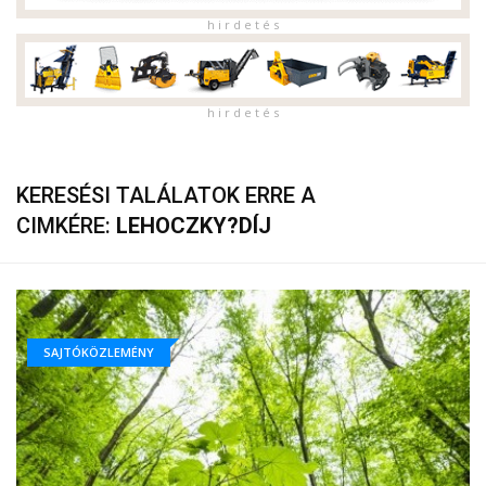
h i r d e t é s
h i r d e t é s
KERESÉSI TALÁLATOK ERRE A
CIMKÉRE:
LEHOCZKY?DÍJ
SAJTÓKÖZLEMÉNY