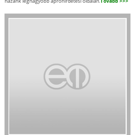
hazánk legnagyobb apróhirdetési oldalán.
Tovább >>>