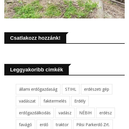
Csatlakozz hozzánk!
Leggyakoribb cimkék
állami erdőgazdaság
STIHL
erdészeti gép
vadászat
fakitermelés
Erdély
erdőgazdálkodás
vadász
NÉBIH
erdész
favágó
erdő
traktor
Pilisi Parkerdő Zrt.