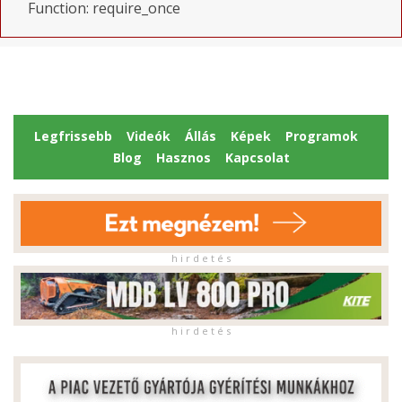
Function: require_once
Legfrissebb
Videók
Állás
Képek
Programok
Blog
Hasznos
Kapcsolat
h i r d e t é s
h i r d e t é s