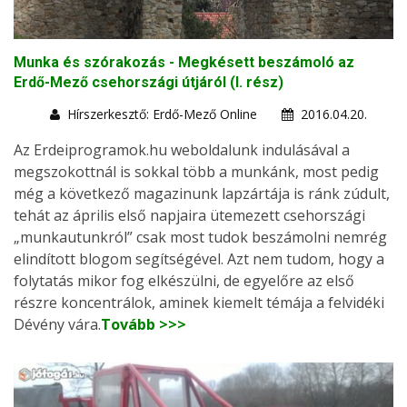
Munka és szórakozás - Megkésett beszámoló az
Erdő-Mező csehországi útjáról (I. rész)
Hírszerkesztő: Erdő-Mező Online
2016.04.20.
Az Erdeiprogramok.hu weboldalunk indulásával a
megszokottnál is sokkal több a munkánk, most pedig
még a következő magazinunk lapzártája is ránk zúdult,
tehát az április első napjaira ütemezett csehországi
„munkautunkról” csak most tudok beszámolni nemrég
elindított blogom segítségével. Azt nem tudom, hogy a
folytatás mikor fog elkészülni, de egyelőre az első
részre koncentrálok, aminek kiemelt témája a felvidéki
Dévény vára.
Tovább >>>