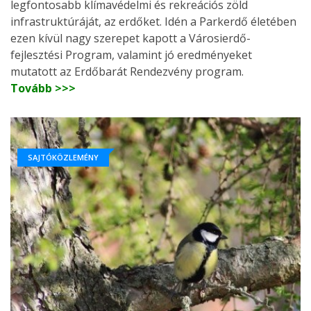
legfontosabb klímavédelmi és rekreációs zöld
infrastruktúráját, az erdőket. Idén a Parkerdő életében
ezen kívül nagy szerepet kapott a Városierdő-
fejlesztési Program, valamint jó eredményeket
mutatott az Erdőbarát Rendezvény program.
Tovább >>>
SAJTÓKÖZLEMÉNY