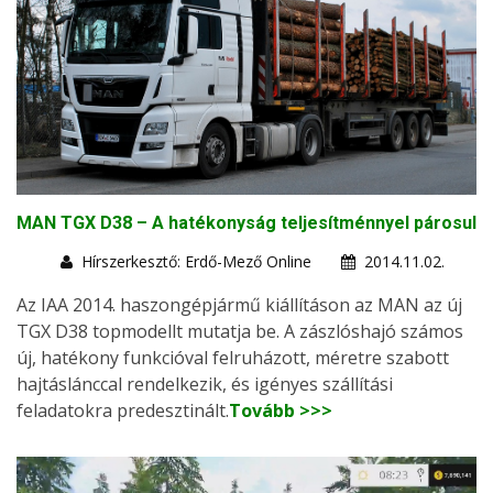
MAN TGX D38 – A hatékonyság teljesítménnyel párosul
Hírszerkesztő: Erdő-Mező Online
2014.11.02.
Az IAA 2014. haszongépjármű kiállításon az MAN az új
TGX D38 topmodellt mutatja be. A zászlóshajó számos
új, hatékony funkcióval felruházott, méretre szabott
hajtáslánccal rendelkezik, és igényes szállítási
feladatokra predesztinált.
Tovább >>>